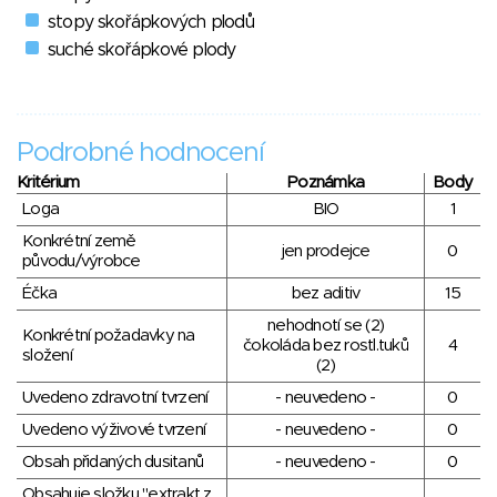
stopy skořápkových plodů
suché skořápkové plody
Podrobné hodnocení
Kritérium
Poznámka
Body
Loga
BIO
1
Konkrétní země
jen prodejce
0
původu/výrobce
Éčka
bez aditiv
15
nehodnotí se (2)
Konkrétní požadavky na
čokoláda bez rostl.tuků
4
složení
(2)
Uvedeno zdravotní tvrzení
- neuvedeno -
0
Uvedeno výživové tvrzení
- neuvedeno -
0
Obsah přidaných dusitanů
- neuvedeno -
0
Obsahuje složku "extrakt z