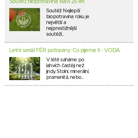
Soutěž biopotravina slaví 25 let
Soutěž Nejlepší
biopotravina roku je
největší a
nejprestižnější
soutěží…
Letní seriál FÉR potraviny: Co pijeme II - VODA
V létě saháme po
lahvích častěji než
jindy. Stolní, minerální,
pramenitá, nebo…