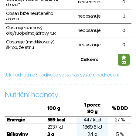
- neuvedeno -
0
droždí"
Obsah blíže neurčeného
neobsahuje
3
aroma
Obsahuje palmový
neobsahuje
0
olej/tuk/palmojádrový tuk
Obsahuje (modifikovaný)
neobsahuje
0
škrob, želatinu
Celkem:
23
Jak hodnotíme? Podívejte se na náš systém hodnocení.
Nutriční hodnoty
1 porce
100 g
% DDD
80 g
Energie
559 kcal
447 kcal
27 %
2337 kJ
1869.6 kJ
Bílkoviny
3 g
2.4 g
5 %