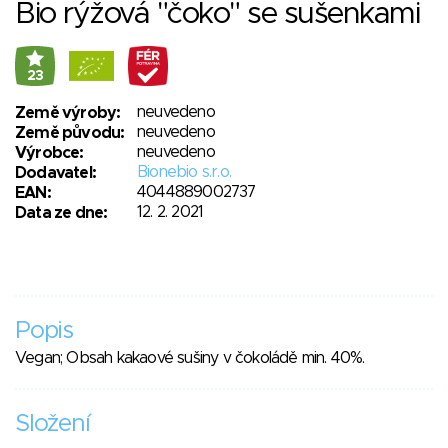
Bio rýžová "čoko" se sušenkami
23
neuvedeno
Země výroby:
neuvedeno
Země původu:
neuvedeno
Výrobce:
Bionebio s.r.o.
Dodavatel:
4044889002737
EAN:
12. 2. 2021
Data ze dne:
Popis
Vegan; Obsah kakaové sušiny v čokoládě min. 40%.
Složení