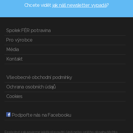
Chcete vidět
jak náš newsletter vypadá
?
Spolek FÉR potravina
Pro výrobce
Média
Kontakt
Všeobecné obchodní podmínky
Ochrana osobních údajů
Cookies
Podpořte nás na Facebooku
Explicitně zakazujeme jakékoli použití části nebo celého obsahu těchto