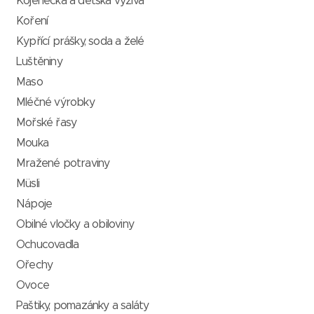
Kojenecká a dětská výživa
Koření
Kypřící prášky, soda a želé
Luštěniny
Maso
Mléčné výrobky
Mořské řasy
Mouka
Mražené potraviny
Müsli
Nápoje
Obilné vločky a obiloviny
Ochucovadla
Ořechy
Ovoce
Paštiky, pomazánky a saláty