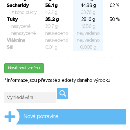
Sacharidy
56.1 g
44.88 g
62 %
z toho cukry
42.2 g
33.76 g
Tuky
35.2 g
28.16 g
50 %
nasycené
20.7 g
16.56 g
nenasycené
neuvedeno
neuvedeno
Vláknina
neuvedeno
neuvedeno
Sůl
0.01 g
0.008 g
Navrhnout změnu
* Informace jsou převzaté z etikety daného výrobku
Nová potravina