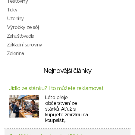
Těstoviny
Tuky
Uzeniny
Výrobky ze sóji
Zahušťovadla
Základní suroviny
Zelenina
Nejnovější články
Jídlo ze stánku? I to můžete reklamovat
Léto přeje
občerstvení ze
stánků. Ať už si
kupujete zmrzlinu na
koupališti,…