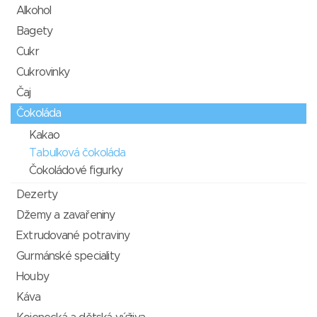
Alkohol
Bagety
Cukr
Cukrovinky
Čaj
Čokoláda
Kakao
Tabulková čokoláda
Čokoládové figurky
Dezerty
Džemy a zavařeniny
Extrudované potraviny
Gurmánské speciality
Houby
Káva