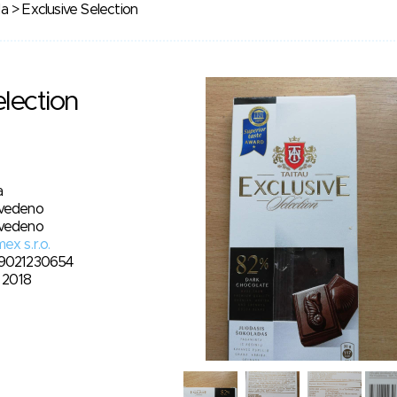
da
> Exclusive Selection
election
a
vedeno
vedeno
ex s.r.o.
9021230654
. 2018