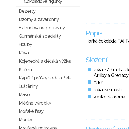
Čokoládové figurky
Dezerty
Džemy a zavařeniny
Extrudované potraviny
Popis
Gurmánské speciality
Hořká čokoláda TAI 
Houby
Káva
Složení
Kojenecká a dětská výživa
Koření
kakaová hmota - 
Arriby a Grenady
Kypřící prášky, soda a želé
cukr
Luštěniny
kakaové máslo
Maso
vanilkové aroma
Mléčné výrobky
Mořské řasy
Mouka
Mražené potraviny