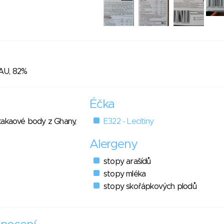
TAU, 82%
Éčka
kakaové body z Ghany,
E322 - Lecitiny
Alergeny
stopy arašídů
stopy mléka
stopy skořápkových plodů