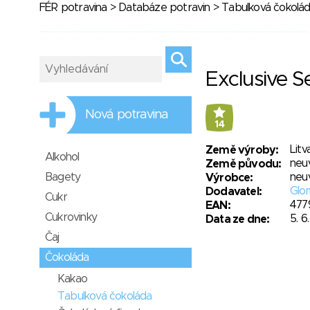
FÉR potravina
>
Databáze potravin
>
Tabulková čokolá
Exclusive S
Nová potravina
14
Litv
Země výroby:
Alkohol
neu
Země původu:
Bagety
neu
Výrobce:
Glom
Dodavatel:
Cukr
477
EAN:
Cukrovinky
5. 6
Data ze dne:
Čaj
Čokoláda
Kakao
Tabulková čokoláda