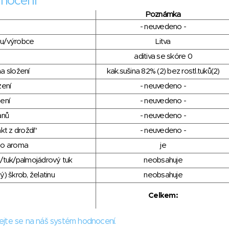
nocení
Poznámka
- neuvedeno -
du/výrobce
Litva
aditiva se skóre 0
a složení
kak.sušina 82% (2) bez rostl.tuků(2)
zení
- neuvedeno -
ení
- neuvedeno -
anů
- neuvedeno -
kt z droždí"
- neuvedeno -
ho aroma
je
/tuk/palmojádrový tuk
neobsahuje
) škrob, želatinu
neobsahuje
Celkem:
ejte se na náš systém hodnocení.