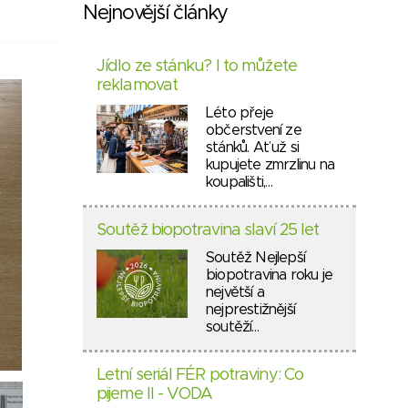
Nejnovější články
Jídlo ze stánku? I to můžete
reklamovat
Léto přeje
občerstvení ze
stánků. Ať už si
kupujete zmrzlinu na
koupališti,…
Soutěž biopotravina slaví 25 let
Soutěž Nejlepší
biopotravina roku je
největší a
nejprestižnější
soutěží…
Letní seriál FÉR potraviny: Co
pijeme II - VODA