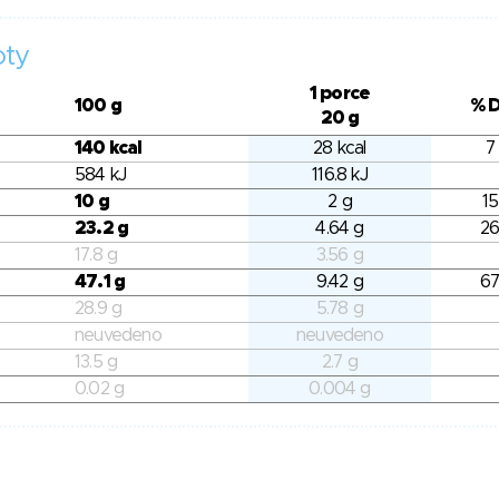
oty
1 porce
100 g
% 
20 g
140 kcal
28 kcal
7
584 kJ
116.8 kJ
10 g
2 g
15
23.2 g
4.64 g
26
17.8 g
3.56 g
47.1 g
9.42 g
67
28.9 g
5.78 g
neuvedeno
neuvedeno
13.5 g
2.7 g
0.02 g
0.004 g