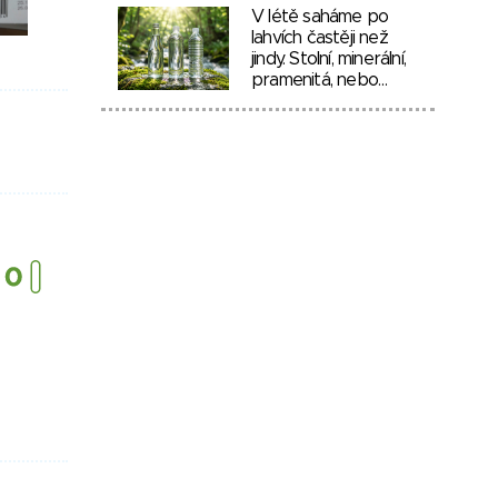
V létě saháme po
lahvích častěji než
jindy. Stolní, minerální,
pramenitá, nebo…