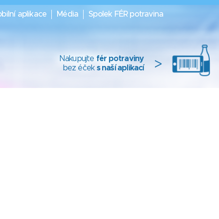
bilní aplikace
Média
Spolek FÉR potravina
Nakupujte
fér potraviny
>
bez éček
s naší aplikací