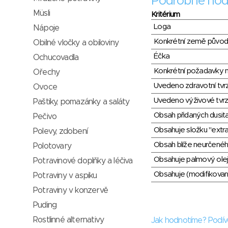
Podrobné hod
Müsli
Kritérium
Loga
Nápoje
Konkrétní země půvo
Obilné vločky a obiloviny
Éčka
Ochucovadla
Konkrétní požadavky n
Ořechy
Uvedeno zdravotní tvr
Ovoce
Uvedeno výživové tvrz
Paštiky, pomazánky a saláty
Obsah přidaných dusit
Pečivo
Obsahuje složku "extra
Polevy, zdobení
Obsah blíže neurčené
Polotovary
Obsahuje palmový olej
Potravinové doplňky a léčiva
Obsahuje (modifikovaný
Potraviny v aspiku
Potraviny v konzervě
Puding
Rostlinné alternativy
Jak hodnotíme? Podív