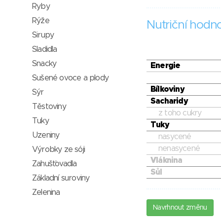
Ryby
Rýže
Nutriční hodn
Sirupy
Sladidla
Snacky
Energie
Sušené ovoce a plody
Bílkoviny
Sýr
Sacharidy
Těstoviny
z toho cukry
Tuky
Tuky
Uzeniny
nasycené
nenasycené
Výrobky ze sóji
Vláknina
Zahušťovadla
Sůl
Základní suroviny
Zelenina
Navrhnout změnu