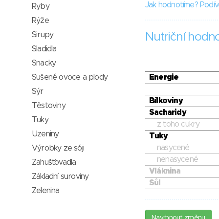
Jak hodnotíme? Podív
Ryby
Rýže
Sirupy
Nutriční hodn
Sladidla
Snacky
Sušené ovoce a plody
Energie
Sýr
Bílkoviny
Těstoviny
Sacharidy
Tuky
z toho cukry
Uzeniny
Tuky
nasycené
Výrobky ze sóji
nenasycené
Zahušťovadla
Vláknina
Základní suroviny
Sůl
Zelenina
Navrhnout změnu