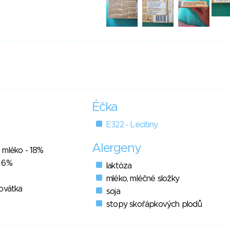
Éčka
E322 - Lecitiny
Alergeny
 mléko - 18%
- 6%
laktóza
mléko, mléčné složky
rovátka
soja
stopy skořápkových plodů