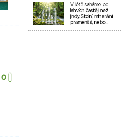
V létě saháme po
lahvích častěji než
jindy. Stolní, minerální,
pramenitá, nebo…