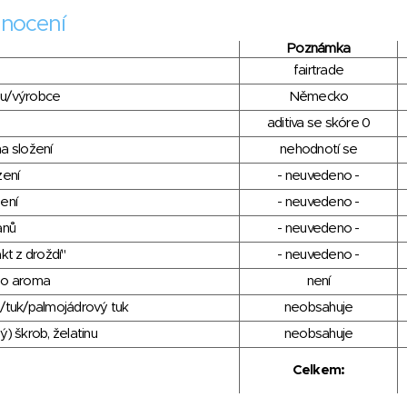
nocení
Poznámka
fairtrade
du/výrobce
Německo
aditiva se skóre 0
a složení
nehodnotí se
zení
- neuvedeno -
ení
- neuvedeno -
anů
- neuvedeno -
kt z droždí"
- neuvedeno -
ho aroma
není
/tuk/palmojádrový tuk
neobsahuje
) škrob, želatinu
neobsahuje
Celkem: