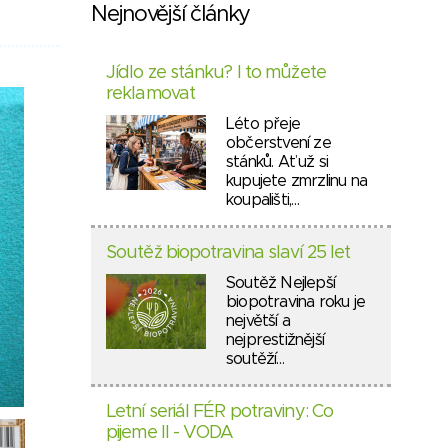
Nejnovější články
Jídlo ze stánku? I to můžete
reklamovat
Léto přeje
občerstvení ze
stánků. Ať už si
kupujete zmrzlinu na
koupališti,…
Soutěž biopotravina slaví 25 let
Soutěž Nejlepší
biopotravina roku je
největší a
nejprestižnější
soutěží…
Letní seriál FÉR potraviny: Co
pijeme II - VODA