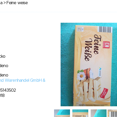
da
> Feine weise
cko
deno
deno
and Warenhandel GmbH &
G
85143502
018