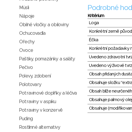
Podrobné hod
Müsli
Kritérium
Nápoje
Loga
Obilné vločky a obiloviny
Konkrétní země půvo
Ochucovadla
Éčka
Ořechy
Konkrétní požadavky n
Ovoce
Uvedeno zdravotní tvr
Paštiky, pomazánky a saláty
Uvedeno výživové tvrz
Pečivo
Obsah přidaných dusit
Polevy, zdobení
Obsahuje složku "extra
Polotovary
Obsah blíže neurčené
Potravinové doplňky a léčiva
Obsahuje palmový olej
Potraviny v aspiku
Obsahuje (modifikovaný
Potraviny v konzervě
Puding
Rostlinné alternativy