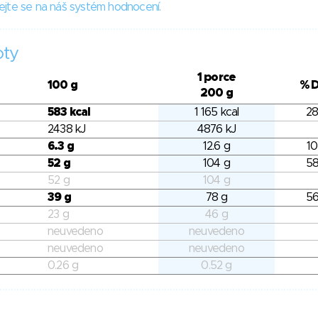
ejte se na náš systém hodnocení.
oty
1 porce
100 g
% 
200 g
583 kcal
1 165 kcal
28
2438 kJ
4876 kJ
6.3 g
12.6 g
10
52 g
104 g
58
52 g
104 g
39 g
78 g
56
23 g
46 g
neuvedeno
neuvedeno
neuvedeno
neuvedeno
0.26 g
0.52 g