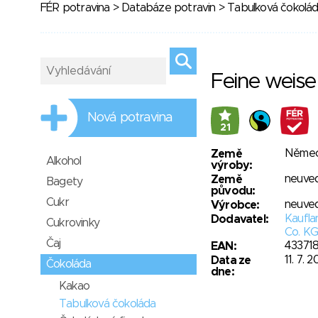
FÉR potravina
>
Databáze potravin
>
Tabulková čokolá
Feine weise
Nová potravina
21
Něme
Země
Alkohol
výroby:
neuve
Země
Bagety
původu:
Cukr
neuve
Výrobce:
Kaufl
Dodavatel:
Cukrovinky
Co. K
Čaj
43371
EAN:
11. 7. 2
Data ze
Čokoláda
dne:
Kakao
Tabulková čokoláda