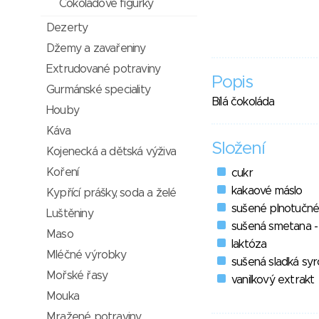
Čokoládové figurky
Dezerty
Džemy a zavařeniny
Extrudované potraviny
Popis
Gurmánské speciality
Bílá čokoláda
Houby
Káva
Složení
Kojenecká a dětská výživa
Koření
cukr
kakaové máslo
Kypřící prášky, soda a želé
sušené plnotučné
Luštěniny
sušená smetana 
Maso
laktóza
Mléčné výrobky
sušená sladká sy
Mořské řasy
vanilkový extrakt
Mouka
Mražené potraviny