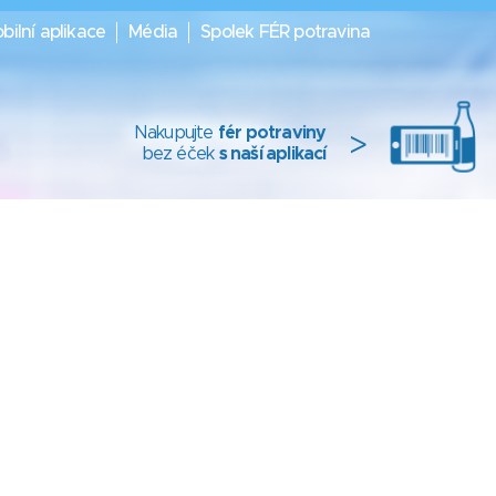
bilní aplikace
Média
Spolek FÉR potravina
Nakupujte
fér potraviny
>
bez éček
s naší aplikací