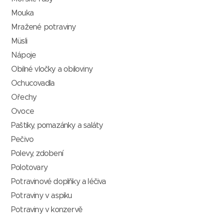
Mouka
Mražené potraviny
Müsli
Nápoje
Obilné vločky a obiloviny
Ochucovadla
Ořechy
Ovoce
Paštiky, pomazánky a saláty
Pečivo
Polevy, zdobení
Polotovary
Potravinové doplňky a léčiva
Potraviny v aspiku
Potraviny v konzervě