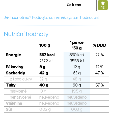
Celkem:
12
Jak hodnotíme? Podívejte se na náš systém hodnocení.
Nutriční hodnoty
1 porce
100 g
% DDD
150 g
Energie
567 kcal
850 kcal
27 %
2372 kJ
3558 kJ
Bílkoviny
8 g
12 g
12 %
Sacharidy
42 g
63 g
47 %
z toho cukry
32 g
48 g
Tuky
40 g
60 g
57 %
nasycené
13 g
19.5 g
nenasycené
neuvedeno
neuvedeno
Vláknina
neuvedeno
neuvedeno
Sůl
0.02 g
0.03 g