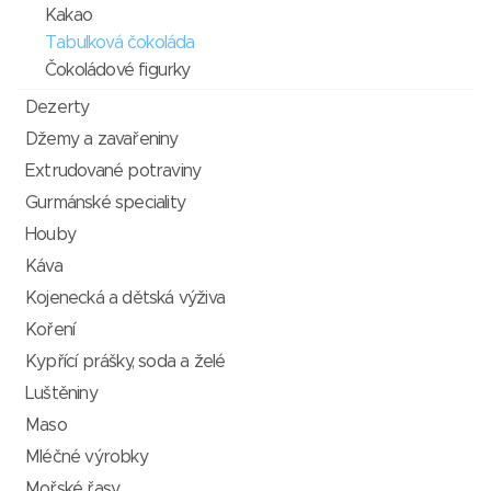
Kakao
Tabulková čokoláda
Čokoládové figurky
Dezerty
Džemy a zavařeniny
Extrudované potraviny
Gurmánské speciality
Houby
Káva
Kojenecká a dětská výživa
Koření
Kypřící prášky, soda a želé
Luštěniny
Maso
Mléčné výrobky
Mořské řasy