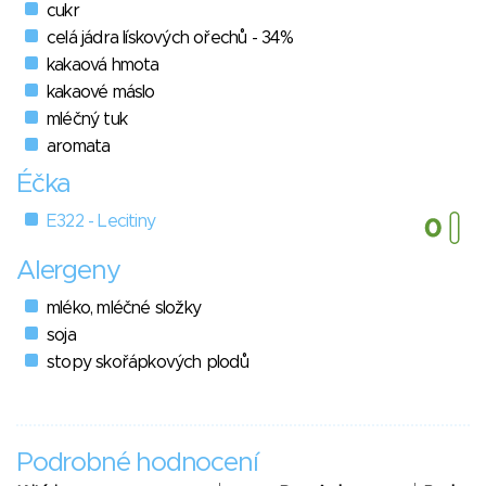
cukr
celá jádra lískových ořechů - 34%
kakaová hmota
kakaové máslo
mléčný tuk
aromata
Éčka
E322 - Lecitiny
Alergeny
mléko, mléčné složky
soja
stopy skořápkových plodů
Podrobné hodnocení