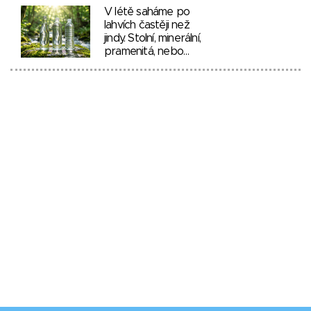
V létě saháme po
lahvích častěji než
jindy. Stolní, minerální,
pramenitá, nebo…