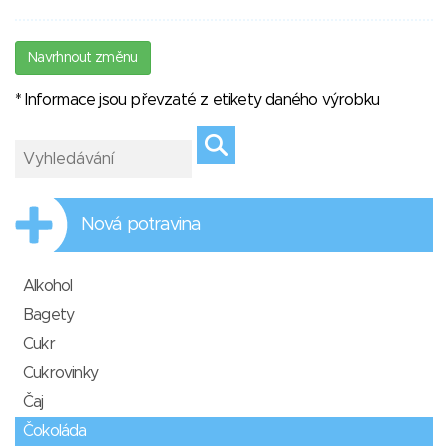
Navrhnout změnu
* Informace jsou převzaté z etikety daného výrobku
Nová potravina
Alkohol
Bagety
Cukr
Cukrovinky
Čaj
Čokoláda