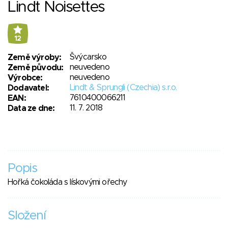
Lindt Noisettes
12
Švýcarsko
Země výroby:
neuvedeno
Země původu:
neuvedeno
Výrobce:
Lindt & Sprungli (Czechia) s.r.o.
Dodavatel:
7610400066211
EAN:
11. 7. 2018
Data ze dne:
Popis
Hořká čokoláda s lískovými ořechy
Složení