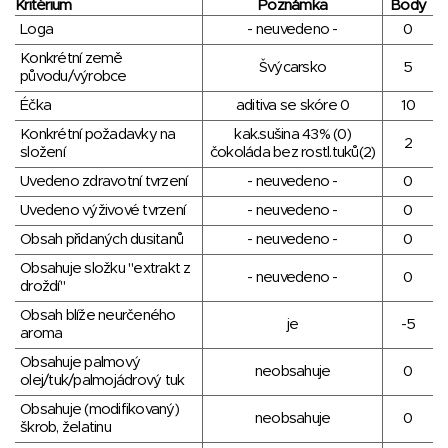
Kritérium
Poznámka
Body
Loga
- neuvedeno -
0
Konkrétní země
Švýcarsko
5
původu/výrobce
Éčka
aditiva se skóre 0
10
Konkrétní požadavky na
kak.sušina 43% (0)
2
složení
čokoláda bez rostl.tuků(2)
Uvedeno zdravotní tvrzení
- neuvedeno -
0
Uvedeno výživové tvrzení
- neuvedeno -
0
Obsah přidaných dusitanů
- neuvedeno -
0
Obsahuje složku "extrakt z
- neuvedeno -
0
droždí"
Obsah blíže neurčeného
je
-5
aroma
Obsahuje palmový
neobsahuje
0
olej/tuk/palmojádrový tuk
Obsahuje (modifikovaný)
neobsahuje
0
škrob, želatinu