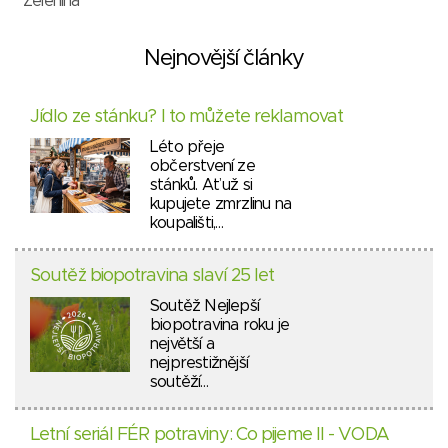
Zelenina
Nejnovější články
Jídlo ze stánku? I to můžete reklamovat
Léto přeje
občerstvení ze
stánků. Ať už si
kupujete zmrzlinu na
koupališti,…
Soutěž biopotravina slaví 25 let
Soutěž Nejlepší
biopotravina roku je
největší a
nejprestižnější
soutěží…
Letní seriál FÉR potraviny: Co pijeme II - VODA