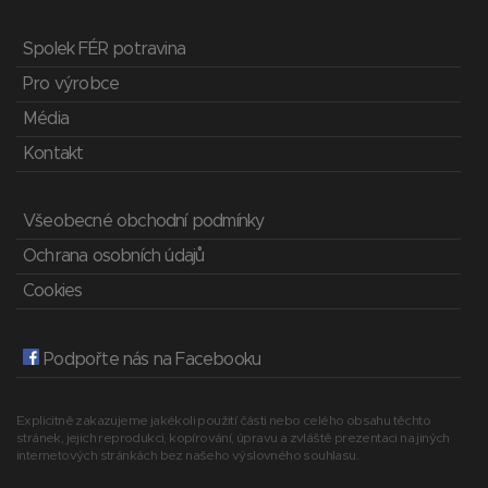
Spolek FÉR potravina
Pro výrobce
Média
Kontakt
Všeobecné obchodní podmínky
Ochrana osobních údajů
Cookies
Podpořte nás na Facebooku
Explicitně zakazujeme jakékoli použití části nebo celého obsahu těchto
stránek, jejich reprodukci, kopírování, úpravu a zvláště prezentaci na jiných
internetových stránkách bez našeho výslovného souhlasu.