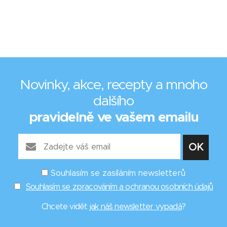
Novinky, akce, recepty a mnoho
dalšího
pravidelně ve vašem emailu
Souhlasím se zasíláním newsletterů
Souhlasím se zpracováním a ochranou osobních údajů
Chcete vidět
jak náš newsletter vypadá
?