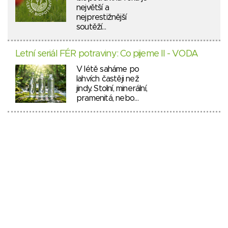
největší a
nejprestižnější
soutěží…
Letní seriál FÉR potraviny: Co pijeme II - VODA
V létě saháme po
lahvích častěji než
jindy. Stolní, minerální,
pramenitá, nebo…