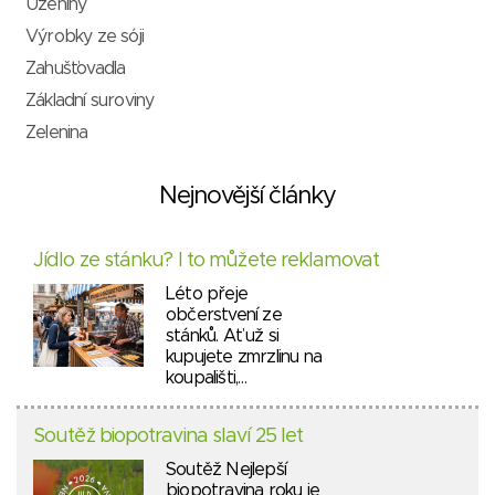
Uzeniny
Výrobky ze sóji
Zahušťovadla
Základní suroviny
Zelenina
Nejnovější články
Jídlo ze stánku? I to můžete reklamovat
Léto přeje
občerstvení ze
stánků. Ať už si
kupujete zmrzlinu na
koupališti,…
Soutěž biopotravina slaví 25 let
Soutěž Nejlepší
biopotravina roku je