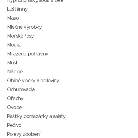
Kypřící prášky, soda a želé
Luštěniny
Maso
Mléčné výrobky
Mořské řasy
Mouka
Mražené potraviny
Müsli
Nápoje
Obilné vločky a obiloviny
Ochucovadla
Ořechy
Ovoce
Paštiky, pomazánky a saláty
Pečivo
Polevy, zdobení