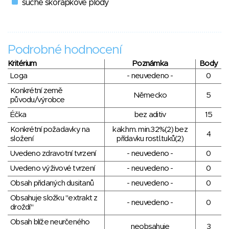
suché skořápkové plody
Podrobné hodnocení
Kritérium
Poznámka
Body
Loga
- neuvedeno -
0
Konkrétní země
Německo
5
původu/výrobce
Éčka
bez aditiv
15
Konkrétní požadavky na
kak.hm. min.32%(2) bez
4
složení
přídavku rostl.tuků(2)
Uvedeno zdravotní tvrzení
- neuvedeno -
0
Uvedeno výživové tvrzení
- neuvedeno -
0
Obsah přidaných dusitanů
- neuvedeno -
0
Obsahuje složku "extrakt z
- neuvedeno -
0
droždí"
Obsah blíže neurčeného
neobsahuje
3