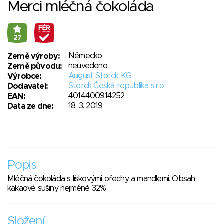
Merci mléčná čokoláda
27
Německo
Země výroby:
neuvedeno
Země původu:
August Storck KG
Výrobce:
Storck Česká republika s.r.o.
Dodavatel:
4014400914252
EAN:
18. 3. 2019
Data ze dne:
Popis
Mléčná čokoláda s lískovými ořechy a mandlemi. Obsah
kakaové sušiny nejméně 32%
Složení