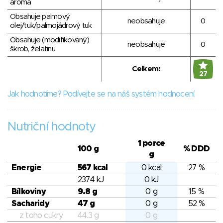
aroma
Obsahuje palmový
neobsahuje
0
olej/tuk/palmojádrový tuk
Obsahuje (modifikovaný)
neobsahuje
0
škrob, želatinu
Celkem:
27
Jak hodnotíme? Podívejte se na náš systém hodnocení.
Nutriční hodnoty
1 porce
100 g
% DDD
g
Energie
567 kcal
0 kcal
27 %
2374 kJ
0 kJ
Bílkoviny
9.8 g
0 g
15 %
Sacharidy
47 g
0 g
52 %
z toho cukry
44.3 g
0 g