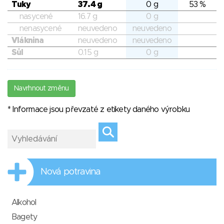
Tuky
37.4 g
0 g
53 %
nasycené
16.7 g
0 g
nenasycené
neuvedeno
neuvedeno
Vláknina
neuvedeno
neuvedeno
Sůl
0.15 g
0 g
Navrhnout změnu
* Informace jsou převzaté z etikety daného výrobku
Nová potravina
Alkohol
Bagety