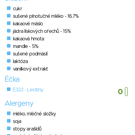
cukr
sušené plnotučné mléko - 16,7%
kakaové máslo
jádra lískových ořechů - 15%
kakaová hmota
mandle - 5%
sušené podmáslí
laktóza
vanilkový extrakt
Éčka
E322 - Lecitiny
Alergeny
mléko, mléčné složky
soja
stopy arašídů