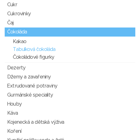
Cukr
Cukrovinky
Čaj
Čokoláda
Kakao
Tabulková čokoláda
Čokoládové figurky
Dezerty
Džemy a zavařeniny
Extrudované potraviny
Gurmánské speciality
Houby
Káva
Kojenecká a dětská výživa
Koření