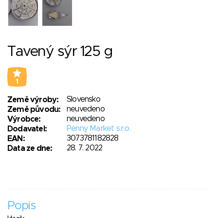
Tavený sýr 125 g
1
Slovensko
Země výroby:
neuvedeno
Země původu:
neuvedeno
Výrobce:
Penny Market s.r.o.
Dodavatel:
3073781182828
EAN:
28. 7. 2022
Data ze dne:
Popis