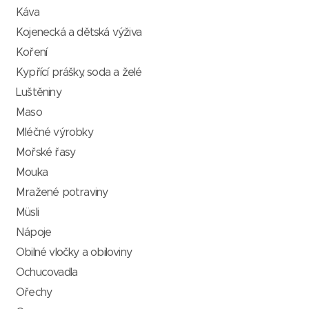
Káva
Kojenecká a dětská výživa
Koření
Kypřící prášky, soda a želé
Luštěniny
Maso
Mléčné výrobky
Mořské řasy
Mouka
Mražené potraviny
Müsli
Nápoje
Obilné vločky a obiloviny
Ochucovadla
Ořechy