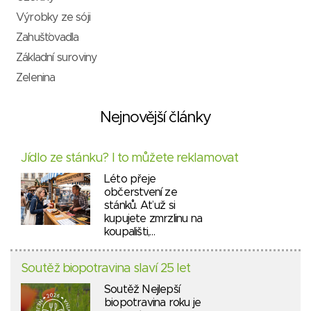
Výrobky ze sóji
Zahušťovadla
Základní suroviny
Zelenina
Nejnovější články
Jídlo ze stánku? I to můžete reklamovat
Léto přeje
občerstvení ze
stánků. Ať už si
kupujete zmrzlinu na
koupališti,…
Soutěž biopotravina slaví 25 let
Soutěž Nejlepší
biopotravina roku je