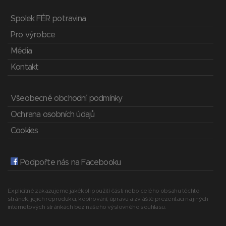
Spolek FÉR potravina
Pro výrobce
Média
Kontakt
Všeobecné obchodní podmínky
Ochrana osobních údajů
Cookies
Podpořte nás na Facebooku
Explicitně zakazujeme jakékoli použití části nebo celého obsahu těchto
stránek, jejich reprodukci, kopírování, úpravu a zvláště prezentaci na jiných
internetových stránkách bez našeho výslovného souhlasu.