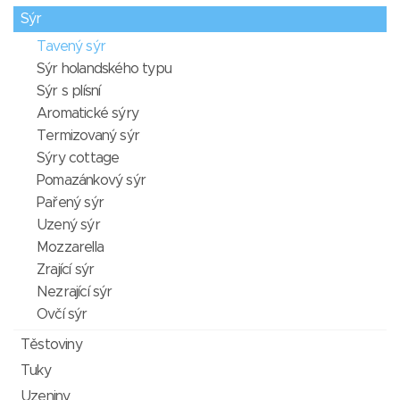
Sýr
Tavený sýr
Sýr holandského typu
Sýr s plísní
Aromatické sýry
Termizovaný sýr
Sýry cottage
Pomazánkový sýr
Pařený sýr
Uzený sýr
Mozzarella
Zrající sýr
Nezrající sýr
Ovčí sýr
Těstoviny
Tuky
Uzeniny