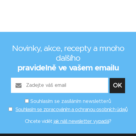
Novinky, akce, recepty a mnoho
dalšího
pravidelně ve vašem emailu
Souhlasím se zasíláním newsletterů
Souhlasím se zpracováním a ochranou osobních údajů
Chcete vidět
jak náš newsletter vypadá
?