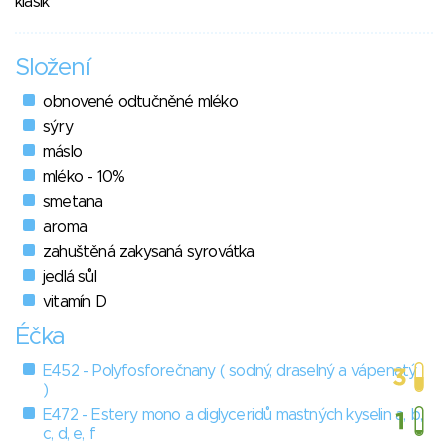
klasik
Složení
obnovené odtučněné mléko
sýry
máslo
mléko - 10%
smetana
aroma
zahuštěná zakysaná syrovátka
jedlá sůl
vitamín D
Éčka
E452 - Polyfosforečnany ( sodný, draselný a vápenatý
)
E472 - Estery mono a diglyceridů mastných kyselin a, b,
c, d, e, f