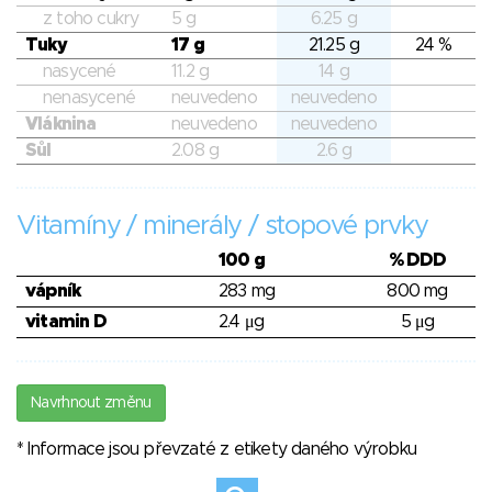
z toho cukry
5 g
6.25 g
Tuky
17 g
21.25 g
24 %
nasycené
11.2 g
14 g
nenasycené
neuvedeno
neuvedeno
Vláknina
neuvedeno
neuvedeno
Sůl
2.08 g
2.6 g
Vitamíny / minerály / stopové prvky
100 g
% DDD
vápník
283 mg
800 mg
vitamin D
2.4 μg
5 μg
Navrhnout změnu
* Informace jsou převzaté z etikety daného výrobku