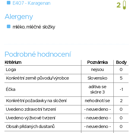
E407 - Karagenan
Alergeny
mléko, mléčné složky
Podrobné hodnocení
Kritérium
Poznámka
Body
Loga
nejsou
0
Konkrétní země původu/výrobce
Slovensko
5
aditiva se
Éčka
-1
skóre 3
Konkrétní požadavky na složení
nehodnotí se
2
Uvedeno zdravotní tvrzení
- neuvedeno -
0
Uvedeno výživové tvrzení
- neuvedeno -
0
Obsah přidaných dusitanů
- neuvedeno -
0