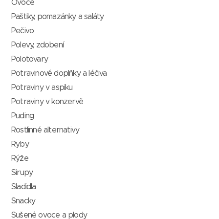
Ovoce
Paštiky, pomazánky a saláty
Pečivo
Polevy, zdobení
Polotovary
Potravinové doplňky a léčiva
Potraviny v aspiku
Potraviny v konzervě
Puding
Rostlinné alternativy
Ryby
Rýže
Sirupy
Sladidla
Snacky
Sušené ovoce a plody