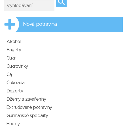
Nová potravina
Alkohol
Bagety
Cukr
Cukrovinky
Čaj
Čokoláda
Dezerty
Džemy a zavařeniny
Extrudované potraviny
Gurmánské speciality
Houby