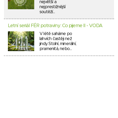
největší a
nejprestižnější
soutěží…
Letní seriál FÉR potraviny: Co pijeme II - VODA
V létě saháme po
lahvích častěji než
jindy. Stolní, minerální,
pramenitá, nebo…