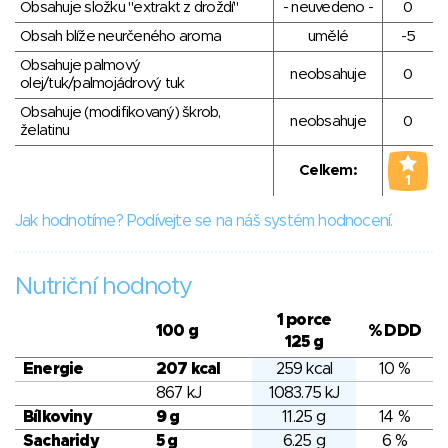
Obsahuje složku "extrakt z droždí"
- neuvedeno -
0
Obsah blíže neurčeného aroma
umělé
-5
Obsahuje palmový
neobsahuje
0
olej/tuk/palmojádrový tuk
Obsahuje (modifikovaný) škrob,
neobsahuje
0
želatinu
Celkem:
1
Jak hodnotíme? Podívejte se na náš systém hodnocení.
Nutriční hodnoty
1 porce
100 g
% DDD
125 g
Energie
207 kcal
259 kcal
10 %
867 kJ
1083.75 kJ
Bílkoviny
9 g
11.25 g
14 %
Sacharidy
5 g
6.25 g
6 %