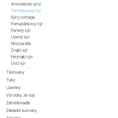
Aromatické sýry
Termizovaný sýr
Sýry cottage
Pomazánkový sýr
Pařený sýr
Uzený sýr
Mozzarella
Zrající sýr
Nezrající sýr
Ovčí sýr
Těstoviny
Tuky
Uzeniny
Výrobky ze sóji
Zahušťovadla
Základní suroviny