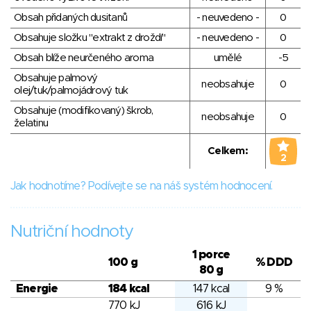
Obsah přidaných dusitanů
- neuvedeno -
0
Obsahuje složku "extrakt z droždí"
- neuvedeno -
0
Obsah blíže neurčeného aroma
umělé
-5
Obsahuje palmový
neobsahuje
0
olej/tuk/palmojádrový tuk
Obsahuje (modifikovaný) škrob,
neobsahuje
0
želatinu
Celkem:
2
Jak hodnotíme? Podívejte se na náš systém hodnocení.
Nutriční hodnoty
1 porce
100 g
% DDD
80 g
Energie
184 kcal
147 kcal
9 %
770 kJ
616 kJ