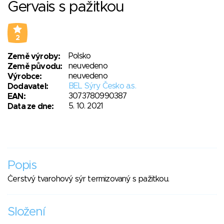
Gervais s pažitkou
2
Polsko
Země výroby:
neuvedeno
Země původu:
neuvedeno
Výrobce:
BEL Sýry Česko a.s.
Dodavatel:
3073780990387
EAN:
5. 10. 2021
Data ze dne:
Popis
Čerstvý tvarohový sýr termizovaný s pažitkou.
Složení