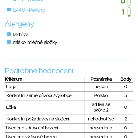
E440 - Pektiny
Alergeny
laktóza
mléko, mléčné složky
Podrobné hodnocení
Kritérium
Poznámka
Body
Loga
nejsou
0
Konkrétní země původu/výrobce
Polsko
5
aditiva se
Éčka
0
skóre 2
Konkrétní požadavky na složení
nehodnotí se
2
Uvedeno zdravotní tvrzení
- neuvedeno -
0
Uvedeno výživové tvrzení
- neuvedeno -
0