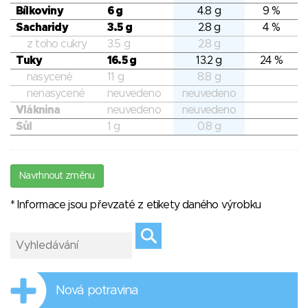
Bílkoviny
6 g
4.8 g
9 %
Sacharidy
3.5 g
2.8 g
4 %
z toho cukry
3.5 g
2.8 g
Tuky
16.5 g
13.2 g
24 %
nasycené
11 g
8.8 g
nenasycené
neuvedeno
neuvedeno
Vláknina
neuvedeno
neuvedeno
Sůl
1 g
0.8 g
Navrhnout změnu
* Informace jsou převzaté z etikety daného výrobku
Nová potravina