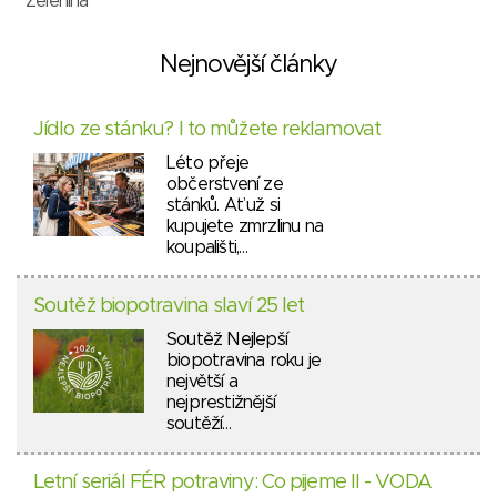
Zelenina
Nejnovější články
Jídlo ze stánku? I to můžete reklamovat
Léto přeje
občerstvení ze
stánků. Ať už si
kupujete zmrzlinu na
koupališti,…
Soutěž biopotravina slaví 25 let
Soutěž Nejlepší
biopotravina roku je
největší a
nejprestižnější
soutěží…
Letní seriál FÉR potraviny: Co pijeme II - VODA