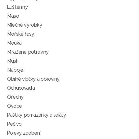
Luštěniny
Maso
Mléčné výrobky
Mořské řasy
Mouka
Mražené potraviny
Müsli
Nápoje
Obilné vločky a obiloviny
Ochucovadla
Ořechy
Ovoce
Paštiky, pomazánky a saláty
Pečivo
Polevy, zdobení