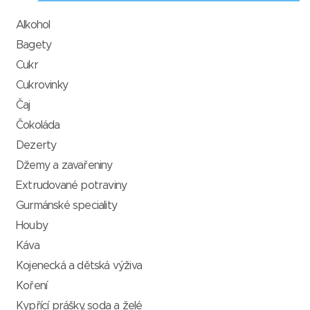
Alkohol
Bagety
Cukr
Cukrovinky
Čaj
Čokoláda
Dezerty
Džemy a zavařeniny
Extrudované potraviny
Gurmánské speciality
Houby
Káva
Kojenecká a dětská výživa
Koření
Kypřící prášky, soda a želé