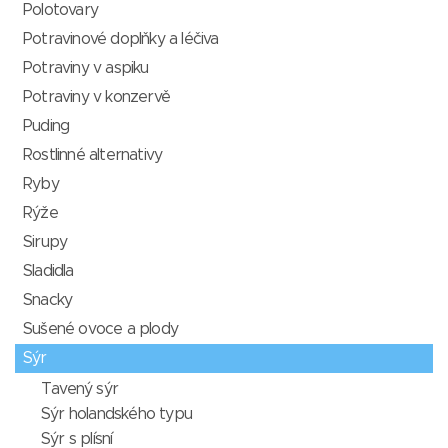
Polotovary
Potravinové doplňky a léčiva
Potraviny v aspiku
Potraviny v konzervě
Puding
Rostlinné alternativy
Ryby
Rýže
Sirupy
Sladidla
Snacky
Sušené ovoce a plody
Sýr
Tavený sýr
Sýr holandského typu
Sýr s plísní