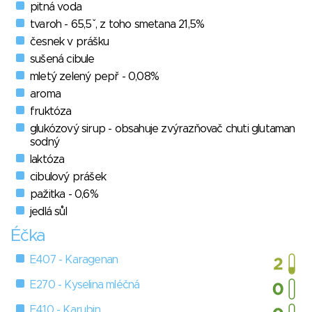
pitná voda
tvaroh - 65,5ˇ, z toho smetana 21,5%
česnek v prášku
sušená cibule
mletý zelený pepř - 0,08%
aroma
fruktóza
glukózový sirup - obsahuje zvýrazňovač chuti glutaman
sodný
laktóza
cibulový prášek
pažitka - 0,6%
jedlá sůl
Éčka
E407 - Karagenan
E270 - Kyselina mléčná
E410 - Karubin