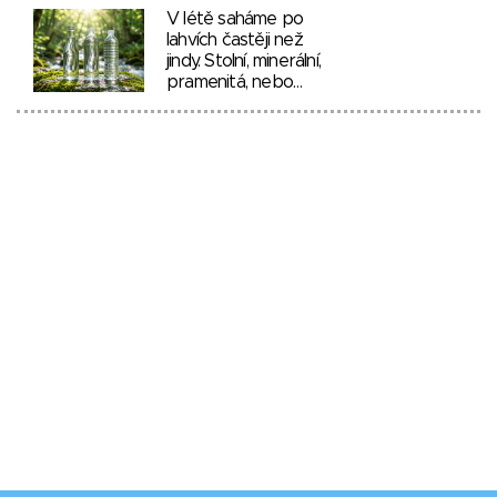
V létě saháme po
lahvích častěji než
jindy. Stolní, minerální,
pramenitá, nebo…