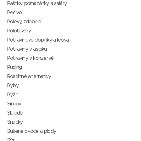
Paštiky, pomazánky a saláty
Pečivo
Polevy, zdobení
Polotovary
Potravinové doplňky a léčiva
Potraviny v aspiku
Potraviny v konzervě
Puding
Rostlinné alternativy
Ryby
Rýže
Sirupy
Sladidla
Snacky
Sušené ovoce a plody
Sýr