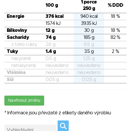
1 porce
100 g
% DDD
250 g
Energie
376 kcal
940 kcal
18 %
1574 kJ
3935 kJ
Bílkoviny
12 g
30 g
18 %
Sacharidy
74 g
185 g
82 %
z toho cukry
2.6 g
6.5 g
Tuky
1.4 g
3.5 g
2 %
nasycené
0.5 g
1.25 g
nenasycené
neuvedeno
neuvedeno
Vláknina
neuvedeno
neuvedeno
Sůl
0.05 g
0.125 g
Navrhnout změnu
* Informace jsou převzaté z etikety daného výrobku