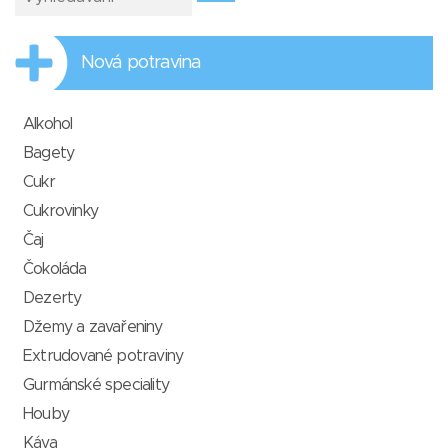
Nová potravina
Alkohol
Bagety
Cukr
Cukrovinky
Čaj
Čokoláda
Dezerty
Džemy a zavařeniny
Extrudované potraviny
Gurmánské speciality
Houby
Káva