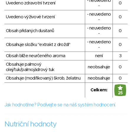
- neuvedeno
Uvedeno zdravotní tvrzení
0
-
- neuvedeno
Uvedeno výživové tvrzení
0
-
- neuvedeno
Obsah přidaných dusitanů
0
-
- neuvedeno
Obsahuje složku "extrakt z droždí"
0
-
Obsah blíže neurčeného aroma
není
3
Obsahuje palmový
neobsahuje
0
olej/tuk/palmojádrový tuk
Obsahuje (modifikovaný) škrob, želatinu
neobsahuje
0
Celkem:
25
Jak hodnotíme? Podívejte se na náš systém hodnocení.
Nutriční hodnoty