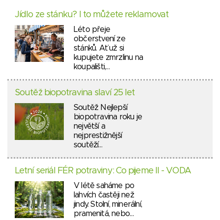
Jídlo ze stánku? I to můžete reklamovat
Léto přeje
občerstvení ze
stánků. Ať už si
kupujete zmrzlinu na
koupališti,…
Soutěž biopotravina slaví 25 let
Soutěž Nejlepší
biopotravina roku je
největší a
nejprestižnější
soutěží…
Letní seriál FÉR potraviny: Co pijeme II - VODA
V létě saháme po
lahvích častěji než
jindy. Stolní, minerální,
pramenitá, nebo…