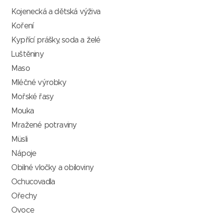
Kojenecká a dětská výživa
Koření
Kypřící prášky, soda a želé
Luštěniny
Maso
Mléčné výrobky
Mořské řasy
Mouka
Mražené potraviny
Müsli
Nápoje
Obilné vločky a obiloviny
Ochucovadla
Ořechy
Ovoce