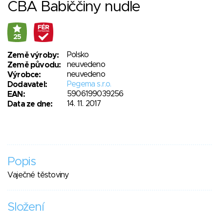
CBA Babiččiny nudle
25
Polsko
Země výroby:
neuvedeno
Země původu:
neuvedeno
Výrobce:
Pegema s.r.o.
Dodavatel:
5906199039256
EAN:
14. 11. 2017
Data ze dne:
Popis
Vaječné těstoviny
Složení