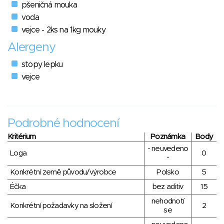
pšeničná mouka
voda
vejce - 2ks na 1kg mouky
Alergeny
stopy lepku
vejce
Podrobné hodnocení
Kritérium
Poznámka
Body
- neuvedeno
Loga
0
-
Konkrétní země původu/výrobce
Polsko
5
Éčka
bez aditiv
15
nehodnotí
Konkrétní požadavky na složení
2
se