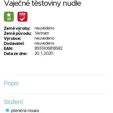
Vaječné těstoviny nudle
25
neuvedeno
Země výroby:
Vietnam
Země původu:
neuvedeno
Výrobce:
neuvedeno
Dodavatel:
8935106818582
EAN:
20. 1. 2020
Data ze dne:
Popis
Složení
pšeničná mouka