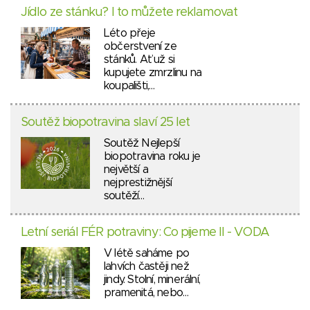
Jídlo ze stánku? I to můžete reklamovat
Léto přeje
občerstvení ze
stánků. Ať už si
kupujete zmrzlinu na
koupališti,…
Soutěž biopotravina slaví 25 let
Soutěž Nejlepší
biopotravina roku je
největší a
nejprestižnější
soutěží…
Letní seriál FÉR potraviny: Co pijeme II - VODA
V létě saháme po
lahvích častěji než
jindy. Stolní, minerální,
pramenitá, nebo…