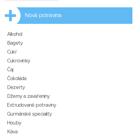
Nová potravina
Alkohol
Bagety
Cukr
Cukrovinky
Čaj
Čokoláda
Dezerty
Džemy a zavařeniny
Extrudované potraviny
Gurmánské speciality
Houby
Káva