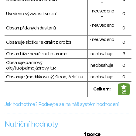
-
- neuvedeno
Uvedeno výživové tvrzení
0
-
- neuvedeno
Obsah přidaných dusitanů
0
-
- neuvedeno
Obsahuje složku "extrakt z droždí"
0
-
Obsah blíže neurčeného aroma
neobsahuje
3
Obsahuje palmový
neobsahuje
0
olej/tuk/palmojádrový tuk
Obsahuje (modifikovaný) škrob, želatinu
neobsahuje
0
Celkem:
25
Jak hodnotíme? Podívejte se na náš systém hodnocení.
Nutriční hodnoty
1 porce