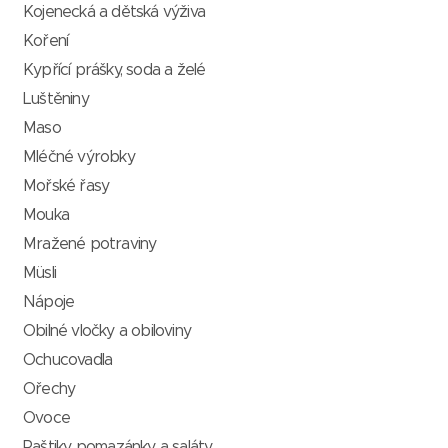
Kojenecká a dětská výživa
Koření
Kypřící prášky, soda a želé
Luštěniny
Maso
Mléčné výrobky
Mořské řasy
Mouka
Mražené potraviny
Müsli
Nápoje
Obilné vločky a obiloviny
Ochucovadla
Ořechy
Ovoce
Paštiky, pomazánky a saláty