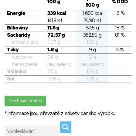
100 g
% DDD
500 g
Energie
339 kcal
1 695 kcal
16 %
1418 kJ
7090 kJ
Bílkoviny
11.5 g
57.5 g
18 %
Sacharidy
72.57 g
362.85 g
81 %
z toho cukry
0.27 g
1.35 g
Tuky
1.8 g
9 g
3 %
nasycené
0.4 g
2 g
nenasycené
neuvedeno
neuvedeno
Vláknina
2.7 g
13.5 g
Sůl
0.75 g
3.75 g
Navrhnout změnu
* Informace jsou převzaté z etikety daného výrobku