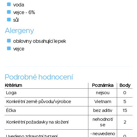
voda
vejce - 6%
sůl
Alergeny
obiloviny obsahující lepek
vejce
Podrobné hodnocení
Kritérium
Poznámka
Body
Loga
nejsou
0
Konkrétní země původu/výrobce
Vietnam
5
Éčka
bez aditiv
15
nehodnotí
Konkrétní požadavky na složení
2
se
- neuvedeno
Uvedeno zdravotní tvrzení
0