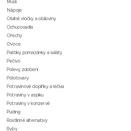
Müsli
Nápoje
Obilné vločky a obiloviny
Ochucovadla
Ořechy
Ovoce
Paštiky, pomazánky a saláty
Pečivo
Polevy, zdobení
Polotovary
Potravinové doplňky a léčiva
Potraviny v aspiku
Potraviny v konzervě
Puding
Rostlinné alternativy
Ryby