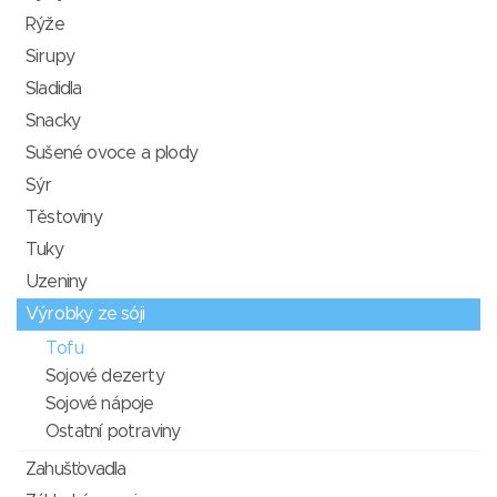
Rýže
Sirupy
Sladidla
Snacky
Sušené ovoce a plody
Sýr
Těstoviny
Tuky
Uzeniny
Výrobky ze sóji
Tofu
Sojové dezerty
Sojové nápoje
Ostatní potraviny
Zahušťovadla