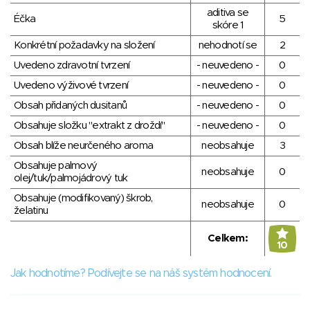
aditiva se
Éčka
5
skóre 1
Konkrétní požadavky na složení
nehodnotí se
2
Uvedeno zdravotní tvrzení
- neuvedeno -
0
Uvedeno výživové tvrzení
- neuvedeno -
0
Obsah přidaných dusitanů
- neuvedeno -
0
Obsahuje složku "extrakt z droždí"
- neuvedeno -
0
Obsah blíže neurčeného aroma
neobsahuje
3
Obsahuje palmový
neobsahuje
0
olej/tuk/palmojádrový tuk
Obsahuje (modifikovaný) škrob,
neobsahuje
0
želatinu
Celkem:
10
Jak hodnotíme? Podívejte se na náš systém hodnocení.