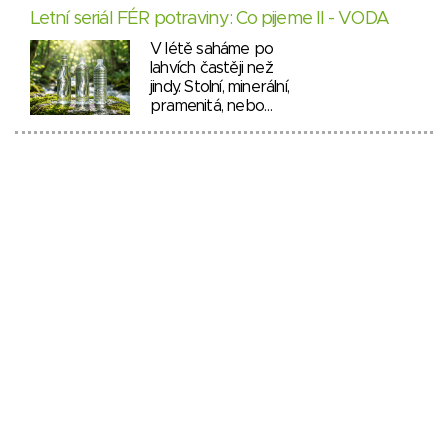
Letní seriál FÉR potraviny: Co pijeme II - VODA
V létě saháme po
lahvích častěji než
jindy. Stolní, minerální,
pramenitá, nebo…