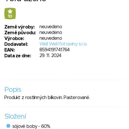
10
neuvedeno
Země výroby:
neuvedeno
Země původu:
neuvedeno
Výrobce:
Well Well Potraviny s.r.o.
Dodavatel:
8594191741764
EAN:
29. 11. 2024
Data ze dne:
Popis
Produkt z rostlinných bílkovin. Pasterované.
Složení
sójové boby - 60%