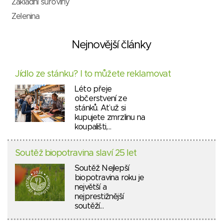
Základní suroviny
Zelenina
Nejnovější články
Jídlo ze stánku? I to můžete reklamovat
Léto přeje
občerstvení ze
stánků. Ať už si
kupujete zmrzlinu na
koupališti,…
Soutěž biopotravina slaví 25 let
Soutěž Nejlepší
biopotravina roku je
největší a
nejprestižnější
soutěží…