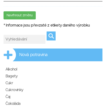
Navrhnout změnu
* Informace jsou převzaté z etikety daného výrobku
Nová potravina
Alkohol
Bagety
Cukr
Cukrovinky
Čaj
Čokoláda