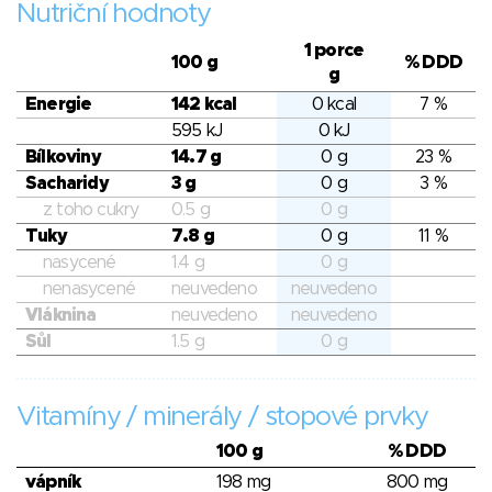
Nutriční hodnoty
1 porce
100 g
% DDD
g
Energie
142 kcal
0 kcal
7 %
595 kJ
0 kJ
Bílkoviny
14.7 g
0 g
23 %
Sacharidy
3 g
0 g
3 %
z toho cukry
0.5 g
0 g
Tuky
7.8 g
0 g
11 %
nasycené
1.4 g
0 g
nenasycené
neuvedeno
neuvedeno
Vláknina
neuvedeno
neuvedeno
Sůl
1.5 g
0 g
Vitamíny / minerály / stopové prvky
100 g
% DDD
vápník
198 mg
800 mg