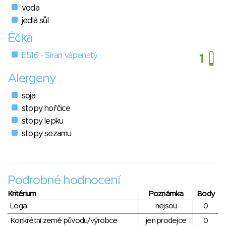
voda
jedlá sůl
Éčka
E516 - Síran vápenatý
Alergeny
soja
stopy hořčice
stopy lepku
stopy sezamu
Podrobné hodnocení
Kritérium
Poznámka
Body
Loga
nejsou
0
Konkrétní země původu/výrobce
jen prodejce
0