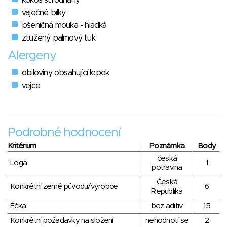
vaječné bílky
pšeničná mouka - hladká
ztužený palmový tuk
Alergeny
obiloviny obsahující lepek
vejce
Podrobné hodnocení
Kritérium
Poznámka
Body
česká
Loga
1
potravina
Česká
Konkrétní země původu/výrobce
6
Republika
Éčka
bez aditiv
15
Konkrétní požadavky na složení
nehodnotí se
2