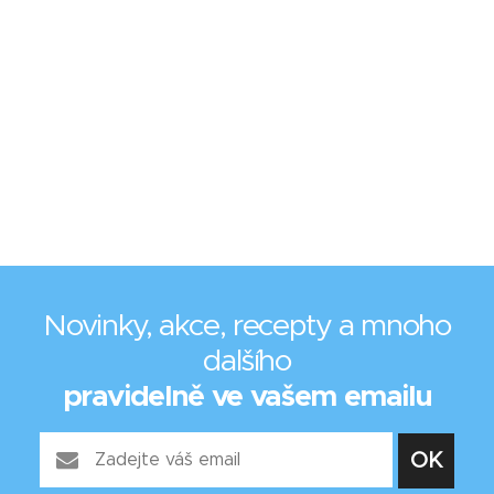
Novinky, akce, recepty a mnoho
dalšího
pravidelně ve vašem emailu