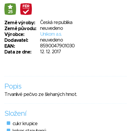
25
Česká republika
Země výroby:
neuvedeno
Země původu:
Unikom a.s.
Výrobce:
neuvedeno
Dodavatel:
8590047901030
EAN:
12. 12. 2017
Data ze dne:
Popis
Trvanlivé pečivo ze šlehaných hmot.
Složení
cukr krupice
kokos strouhaný