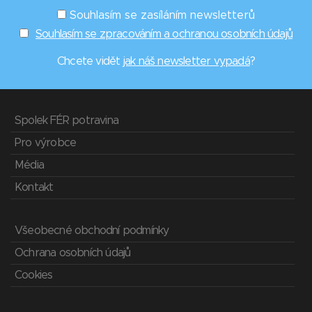
Souhlasím se zasíláním newsletterů
Souhlasím se zpracováním a ochranou osobních údajů
Chcete vidět
jak náš newsletter vypadá
?
Spolek FÉR potravina
Pro výrobce
Média
Kontakt
Všeobecné obchodní podmínky
Ochrana osobních údajů
Cookies