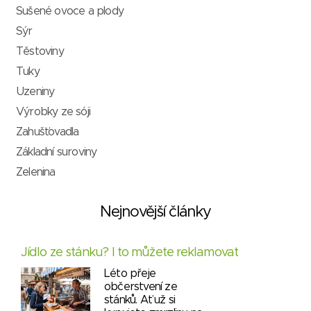
Sušené ovoce a plody
Sýr
Těstoviny
Tuky
Uzeniny
Výrobky ze sóji
Zahušťovadla
Základní suroviny
Zelenina
Nejnovější články
Jídlo ze stánku? I to můžete reklamovat
Léto přeje
občerstvení ze
stánků. Ať už si