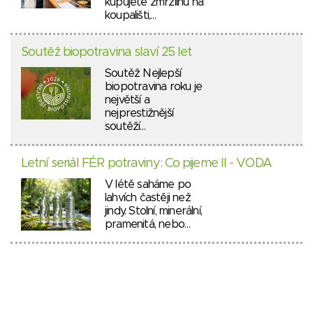
kupujete zmrzlinu na
koupališti,…
Soutěž biopotravina slaví 25 let
Soutěž Nejlepší
biopotravina roku je
největší a
nejprestižnější
soutěží…
Letní seriál FÉR potraviny: Co pijeme II - VODA
V létě saháme po
lahvích častěji než
jindy. Stolní, minerální,
pramenitá, nebo…