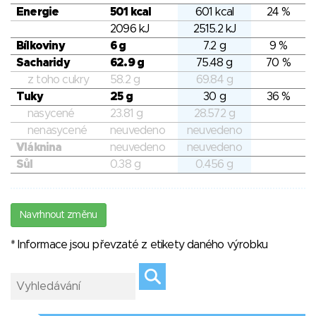
Energie
501 kcal
601 kcal
24 %
2096 kJ
2515.2 kJ
Bílkoviny
6 g
7.2 g
9 %
Sacharidy
62.9 g
75.48 g
70 %
z toho cukry
58.2 g
69.84 g
Tuky
25 g
30 g
36 %
nasycené
23.81 g
28.572 g
nenasycené
neuvedeno
neuvedeno
Vláknina
neuvedeno
neuvedeno
Sůl
0.38 g
0.456 g
Navrhnout změnu
* Informace jsou převzaté z etikety daného výrobku