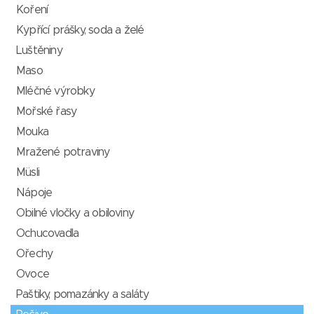
Koření
Kypřící prášky, soda a želé
Luštěniny
Maso
Mléčné výrobky
Mořské řasy
Mouka
Mražené potraviny
Müsli
Nápoje
Obilné vločky a obiloviny
Ochucovadla
Ořechy
Ovoce
Paštiky, pomazánky a saláty