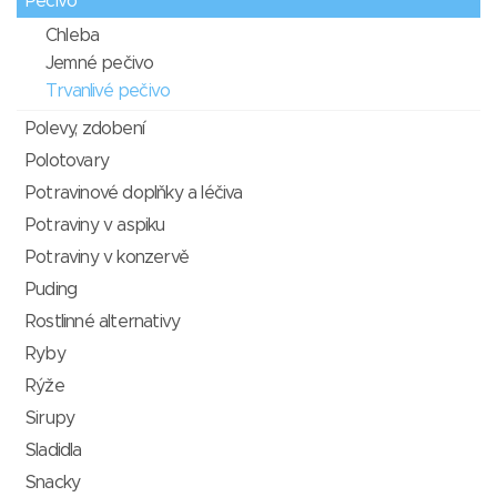
Pečivo
Chleba
Jemné pečivo
Trvanlivé pečivo
Polevy, zdobení
Polotovary
Potravinové doplňky a léčiva
Potraviny v aspiku
Potraviny v konzervě
Puding
Rostlinné alternativy
Ryby
Rýže
Sirupy
Sladidla
Snacky