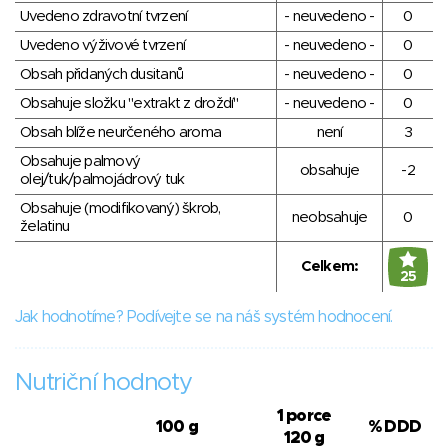
Uvedeno zdravotní tvrzení
- neuvedeno -
0
Uvedeno výživové tvrzení
- neuvedeno -
0
Obsah přidaných dusitanů
- neuvedeno -
0
Obsahuje složku "extrakt z droždí"
- neuvedeno -
0
Obsah blíže neurčeného aroma
není
3
Obsahuje palmový
obsahuje
-2
olej/tuk/palmojádrový tuk
Obsahuje (modifikovaný) škrob,
neobsahuje
0
želatinu
Celkem:
25
Jak hodnotíme? Podívejte se na náš systém hodnocení.
Nutriční hodnoty
1 porce
100 g
% DDD
120 g