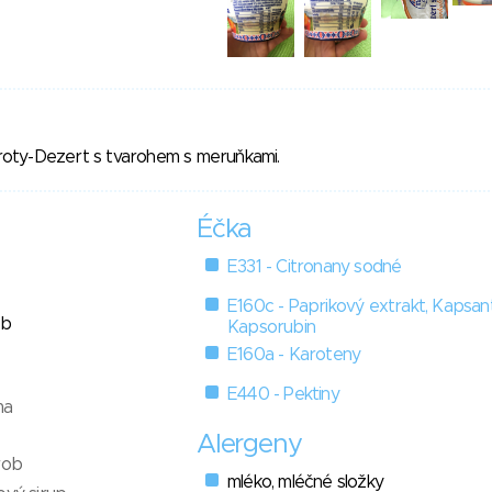
oty-Dezert s tvarohem s meruňkami.
Éčka
E331 - Citronany sodné
E160c - Paprikový extrakt, Kapsant
ob
Kapsorubin
E160a - Karoteny
E440 - Pektiny
ma
Alergeny
rob
mléko, mléčné složky