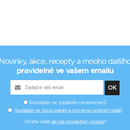
Novinky, akce, recepty a mnoho dalšíh
pravidelně ve vašem emailu
Souhlasím se zasíláním newsletterů
Souhlasím se zpracováním a ochranou osobních údajů
Chcete vidět
jak náš newsletter vypadá
?