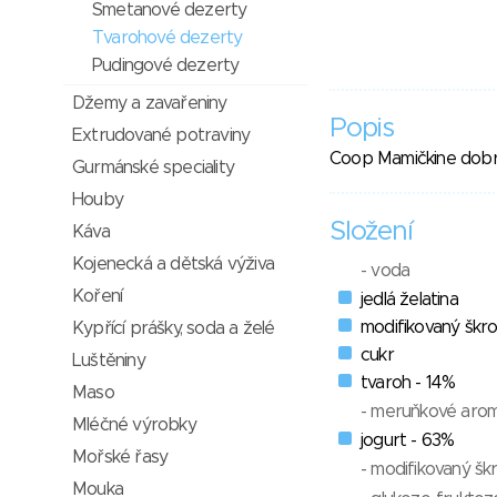
Smetanové dezerty
Tvarohové dezerty
Pudingové dezerty
Džemy a zavařeniny
Popis
Extrudované potraviny
Coop Mamičkine dobr
Gurmánské speciality
Houby
Složení
Káva
Kojenecká a dětská výživa
- voda
Koření
jedlá želatina
modifikovaný škr
Kypřící prášky, soda a želé
cukr
Luštěniny
tvaroh - 14%
Maso
- meruňkové aro
Mléčné výrobky
jogurt - 63%
Mořské řasy
- modifikovaný šk
Mouka