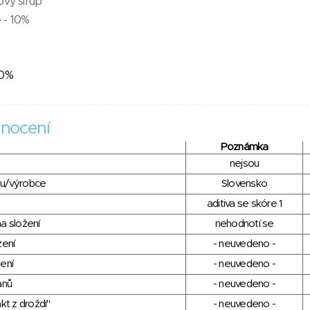
ový sirup
 - 10%
20%
nocení
Poznámka
nejsou
du/výrobce
Slovensko
aditiva se skóre 1
a složení
nehodnotí se
zení
- neuvedeno -
ení
- neuvedeno -
anů
- neuvedeno -
kt z droždí"
- neuvedeno -