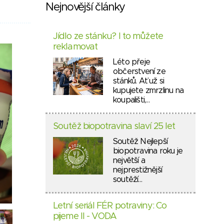
Nejnovější články
Jídlo ze stánku? I to můžete
reklamovat
Léto přeje
občerstvení ze
stánků. Ať už si
kupujete zmrzlinu na
koupališti,…
Soutěž biopotravina slaví 25 let
Soutěž Nejlepší
biopotravina roku je
největší a
nejprestižnější
soutěží…
Letní seriál FÉR potraviny: Co
pijeme II - VODA