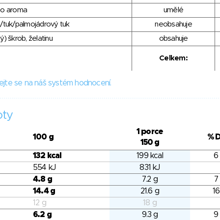
ho aroma
umělé
/tuk/palmojádrový tuk
neobsahuje
) škrob, želatinu
obsahuje
Celkem:
ejte se na náš systém hodnocení.
oty
1 porce
100 g
% 
150 g
132 kcal
199 kcal
6
554 kJ
831 kJ
4.8 g
7.2 g
7
14.4 g
21.6 g
16
12 g
18 g
6.2 g
9.3 g
9