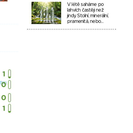
V létě saháme po
lahvích častěji než
jindy. Stolní, minerální,
pramenitá, nebo…
hin,