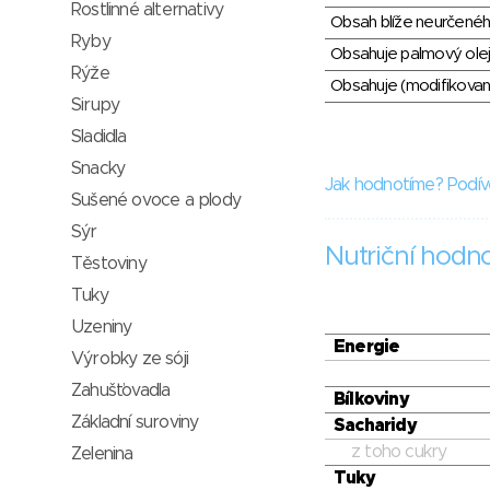
Rostlinné alternativy
Obsah blíže neurčené
Ryby
Obsahuje palmový olej
Rýže
Obsahuje (modifikovaný
Sirupy
Sladidla
Snacky
Jak hodnotíme? Podív
Sušené ovoce a plody
Sýr
Nutriční hodn
Těstoviny
Tuky
Uzeniny
Energie
Výrobky ze sóji
Zahušťovadla
Bílkoviny
Základní suroviny
Sacharidy
z toho cukry
Zelenina
Tuky