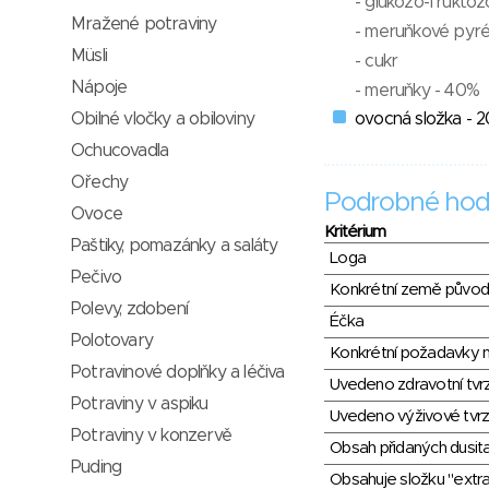
- glukozo-fruktoz
Mražené potraviny
- meruňkové pyré
Müsli
- cukr
Nápoje
- meruňky - 40%
Obilné vločky a obiloviny
ovocná složka - 
Ochucovadla
Ořechy
Podrobné hod
Ovoce
Kritérium
Paštiky, pomazánky a saláty
Loga
Pečivo
Konkrétní země půvo
Polevy, zdobení
Éčka
Polotovary
Konkrétní požadavky n
Potravinové doplňky a léčiva
Uvedeno zdravotní tvr
Potraviny v aspiku
Uvedeno výživové tvrz
Potraviny v konzervě
Obsah přidaných dusit
Puding
Obsahuje složku "extra