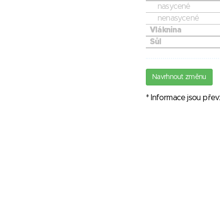
nasycené
nenasycené
Vláknina
Sůl
Navrhnout změnu
* Informace jsou pře