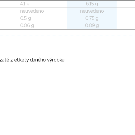
4.1 g
6.15 g
neuvedeno
neuvedeno
0.5 g
0.75 g
0.06 g
0.09 g
vzaté z etikety daného výrobku