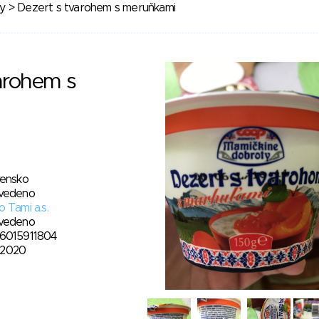
y
> Dezert s tvarohem s meruňkami
arohem s
vensko
vedeno
 Tami a.s.
vedeno
6015911804
1. 2020