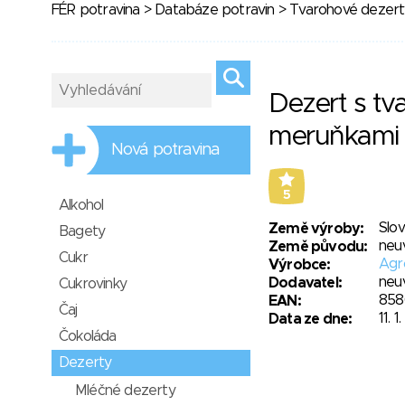
FÉR potravina
>
Databáze potravin
>
Tvarohové dezert
Dezert s tv
meruňkami
Nová potravina
5
Alkohol
Slo
Země výroby:
Bagety
neu
Země původu:
Cukr
Agro
Výrobce:
neu
Dodavatel:
Cukrovinky
858
EAN:
Čaj
11. 
Data ze dne:
Čokoláda
Dezerty
Mléčné dezerty