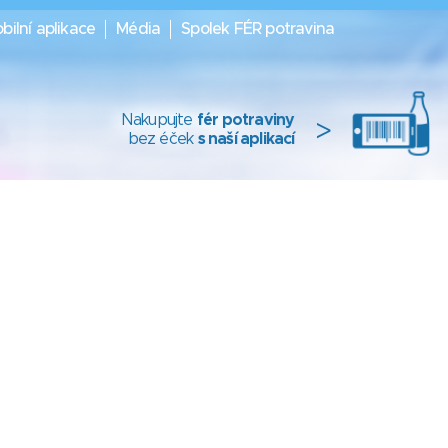
bilní aplikace
Média
Spolek FÉR potravina
Nakupujte
fér potraviny
>
bez éček
s naší aplikací