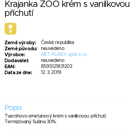
Krajanka ZOO krém s vanilkovou
příchutí
9
Česká republika
Země výroby:
neuvedeno
Země původu:
NET PLASY, spol. s.r.o.
Výrobce:
neuvedeno
Dodavatel:
8595121831203
EAN:
12. 3. 2019
Data ze dne:
Popis
Tvarohovo-smetanový krém s vanilkovou příchutí.
Termizovaný. Sušina 30%.