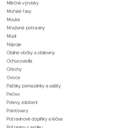
Mléčné výrobky
Mořské řasy
Mouka
Mražené potraviny
Müsli
Nápoje
Obilné vločky a obiloviny
Ochucovadla
Ořechy
Ovoce
Paštiky, pomazánky a saláty
Pečivo
Polevy, zdobení
Polotovary
Potravinové doplňky a léčiva
Potraviny v aspiku