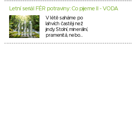
Letní seriál FÉR potraviny: Co pijeme II - VODA
V létě saháme po
lahvích častěji než
jindy. Stolní, minerální,
pramenitá, nebo…