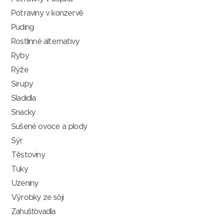
Potraviny v konzervě
Puding
Rostlinné alternativy
Ryby
Rýže
Sirupy
Sladidla
Snacky
Sušené ovoce a plody
Sýr
Těstoviny
Tuky
Uzeniny
Výrobky ze sóji
Zahušťovadla