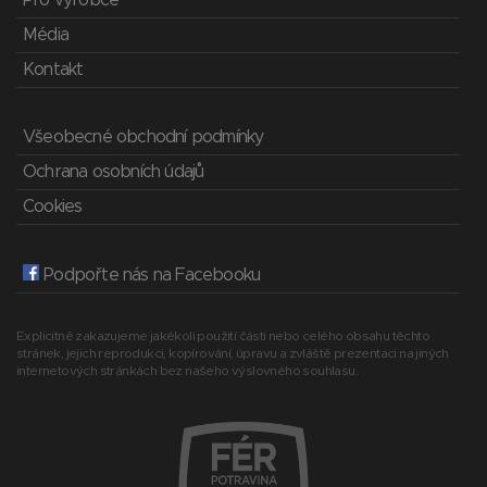
Pro výrobce
Média
Kontakt
Všeobecné obchodní podmínky
Ochrana osobních údajů
Cookies
Podpořte nás na Facebooku
Explicitně zakazujeme jakékoli použití části nebo celého obsahu těchto
stránek, jejich reprodukci, kopírování, úpravu a zvláště prezentaci na jiných
internetových stránkách bez našeho výslovného souhlasu.