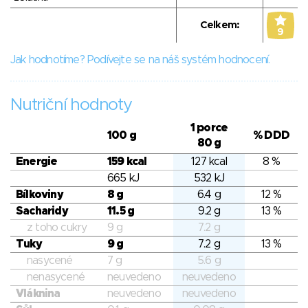
Celkem:
9
Jak hodnotíme? Podívejte se na náš systém hodnocení.
Nutriční hodnoty
1 porce
100 g
% DDD
80 g
Energie
159 kcal
127 kcal
8 %
665 kJ
532 kJ
Bílkoviny
8 g
6.4 g
12 %
Sacharidy
11.5 g
9.2 g
13 %
z toho cukry
9 g
7.2 g
Tuky
9 g
7.2 g
13 %
nasycené
7 g
5.6 g
nenasycené
neuvedeno
neuvedeno
Vláknina
neuvedeno
neuvedeno