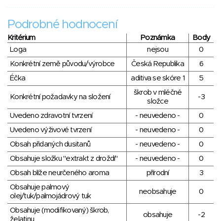
Podrobné hodnocení
Kritérium
Poznámka
Body
Loga
nejsou
0
Konkrétní země původu/výrobce
Česká Republika
6
Éčka
aditiva se skóre 1
5
škrob v mléčné
Konkrétní požadavky na složení
-3
složce
Uvedeno zdravotní tvrzení
- neuvedeno -
0
Uvedeno výživové tvrzení
- neuvedeno -
0
Obsah přidaných dusitanů
- neuvedeno -
0
Obsahuje složku "extrakt z droždí"
- neuvedeno -
0
Obsah blíže neurčeného aroma
přírodní
3
Obsahuje palmový
neobsahuje
0
olej/tuk/palmojádrový tuk
Obsahuje (modifikovaný) škrob,
obsahuje
-2
želatinu