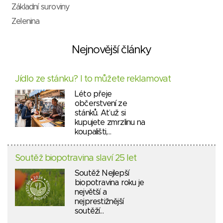
Základní suroviny
Zelenina
Nejnovější články
Jídlo ze stánku? I to můžete reklamovat
Léto přeje
občerstvení ze
stánků. Ať už si
kupujete zmrzlinu na
koupališti,…
Soutěž biopotravina slaví 25 let
Soutěž Nejlepší
biopotravina roku je
největší a
nejprestižnější
soutěží…