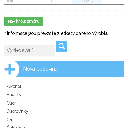
Sůl
0.1 g
0.08 g
Navrhnout změnu
* Informace jsou převzaté z etikety daného výrobku
Nová potravina
Alkohol
Bagety
Cukr
Cukrovinky
Čaj