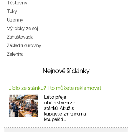
Těstoviny
Tuky
Uzeniny
Výrobky ze sóji
Zahušťovadla
Základní suroviny
Zelenina
Nejnovější články
Jídlo ze stánku? I to můžete reklamovat
Léto přeje
občerstvení ze
stánků. Ať už si
kupujete zmrzlinu na
koupališti,…