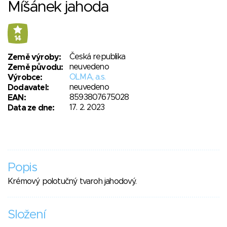
Míšánek jahoda
14
Česká republika
Země výroby:
neuvedeno
Země původu:
OLMA, a.s.
Výrobce:
neuvedeno
Dodavatel:
8593807675028
EAN:
17. 2. 2023
Data ze dne:
Popis
Krémový polotučný tvaroh jahodový.
Složení