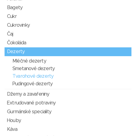
Bagety
Cukr
Cukrovinky
Čaj
Čokoláda
Dezerty
Mléčné dezerty
Smetanové dezerty
Tvarohové dezerty
Pudingové dezerty
Džemy a zavařeniny
Extrudované potraviny
Gurmánské speciality
Houby
Káva