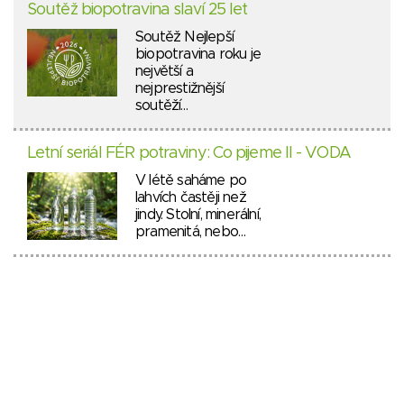
Soutěž biopotravina slaví 25 let
Soutěž Nejlepší
biopotravina roku je
největší a
nejprestižnější
soutěží…
Letní seriál FÉR potraviny: Co pijeme II - VODA
V létě saháme po
lahvích častěji než
jindy. Stolní, minerální,
pramenitá, nebo…