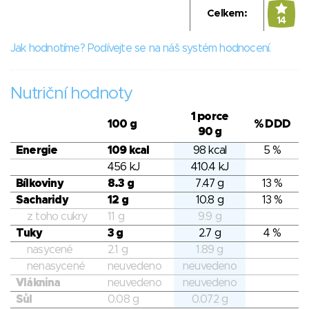
Celkem:
14
Jak hodnotíme? Podívejte se na náš systém hodnocení.
Nutriční hodnoty
1 porce
100 g
% DDD
90 g
Energie
109 kcal
98 kcal
5 %
456 kJ
410.4 kJ
Bílkoviny
8.3 g
7.47 g
13 %
Sacharidy
12 g
10.8 g
13 %
z toho cukry
11 g
9.9 g
Tuky
3 g
2.7 g
4 %
nasycené
2.1 g
1.89 g
nenasycené
neuvedeno
neuvedeno
Vláknina
neuvedeno
neuvedeno
Sůl
0.08 g
0.072 g