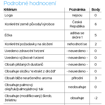
Podrobné hodnocení
Kritérium
Poznámka
Body
Loga
nejsou
0
Česká
Konkrétní země původu/výrobce
6
Republika
aditiva se
Éčka
5
skóre 1
Konkrétní požadavky na složení
nehodnotí se
2
Uvedeno zdravotní tvrzení
- neuvedeno -
0
Uvedeno výživové tvrzení
- neuvedeno -
0
Obsah přidaných dusitanů
- neuvedeno -
0
Obsahuje složku "extrakt z droždí"
- neuvedeno -
0
Obsah blíže neurčeného aroma
přírodní
3
Obsahuje palmový
neobsahuje
0
olej/tuk/palmojádrový tuk
Obsahuje (modifikovaný) škrob,
obsahuje
-2
želatinu