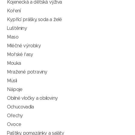
Kojenecká a dětská výživa
Koření
Kypřící prášky, soda a želé
Luštěniny
Maso
Mléčné výrobky
Mořské řasy
Mouka
Mražené potraviny
Müsli
Nápoje
Obilné vločky a obiloviny
Ochucovadla
Ořechy
Ovoce
Paštiky, pomazánky a saláty