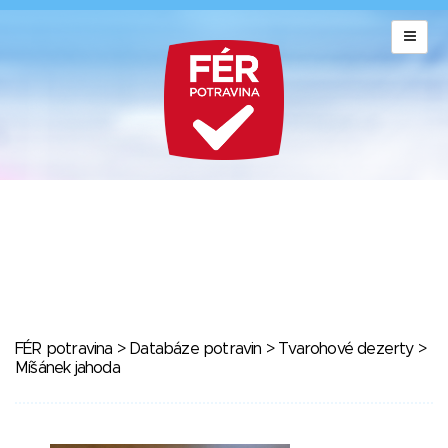
FÉR potravina
>
Databáze potravin
>
Tvarohové dezerty
>
Míšánek jahoda