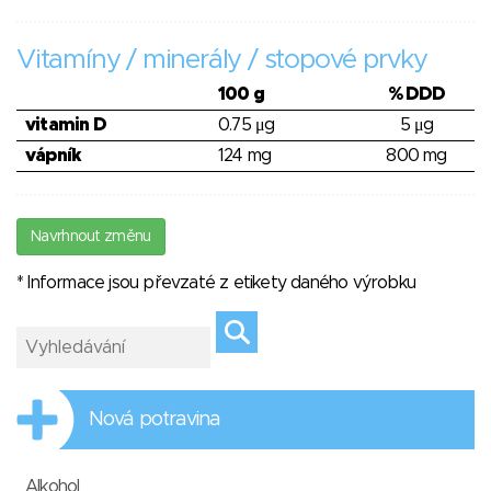
Vitamíny / minerály / stopové prvky
100 g
% DDD
vitamin D
0.75 μg
5 μg
vápník
124 mg
800 mg
Navrhnout změnu
* Informace jsou převzaté z etikety daného výrobku
Nová potravina
Alkohol