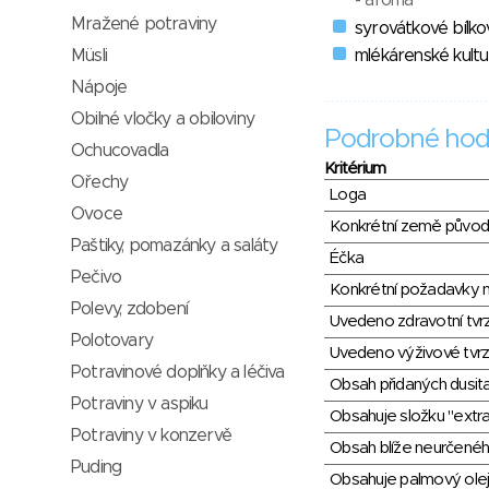
- aroma
Mražené potraviny
syrovátkové bílko
Müsli
mlékárenské kultu
Nápoje
Obilné vločky a obiloviny
Podrobné hod
Ochucovadla
Kritérium
Ořechy
Loga
Ovoce
Konkrétní země půvo
Paštiky, pomazánky a saláty
Éčka
Pečivo
Konkrétní požadavky n
Polevy, zdobení
Uvedeno zdravotní tvr
Polotovary
Uvedeno výživové tvrz
Potravinové doplňky a léčiva
Obsah přidaných dusit
Potraviny v aspiku
Obsahuje složku "extra
Potraviny v konzervě
Obsah blíže neurčené
Puding
Obsahuje palmový olej