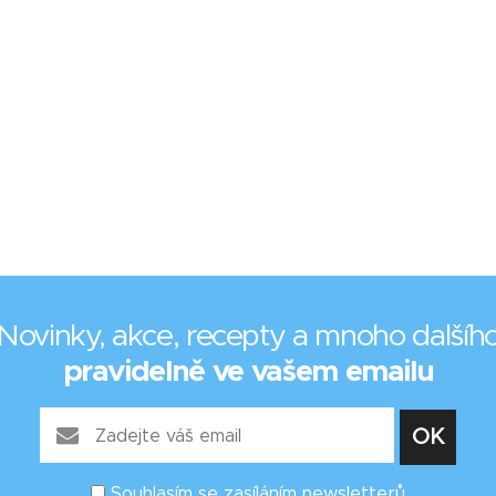
Novinky, akce, recepty a mnoho dalšíh
pravidelně ve vašem emailu
Souhlasím se zasíláním newsletterů