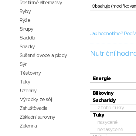
Rostlinné alternativy
Obsahuje (modifikovaný
Ryby
Rýže
Sirupy
Jak hodnotíme? Podív
Sladidla
Snacky
Nutriční hodn
Sušené ovoce a plody
Sýr
Těstoviny
Energie
Tuky
Uzeniny
Bílkoviny
Výrobky ze sóji
Sacharidy
z toho cukry
Zahušťovadla
Tuky
Základní suroviny
nasycené
Zelenina
nenasycené