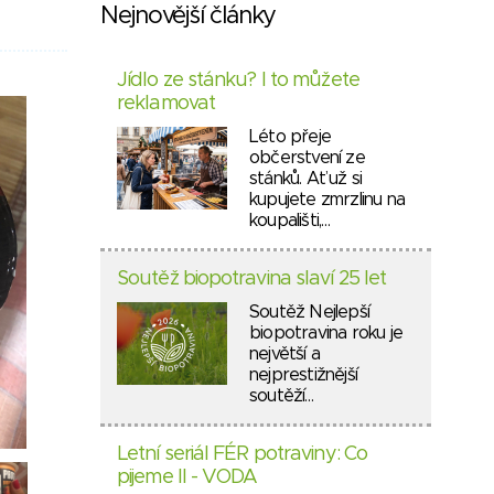
Nejnovější články
Jídlo ze stánku? I to můžete
reklamovat
Léto přeje
občerstvení ze
stánků. Ať už si
kupujete zmrzlinu na
koupališti,…
Soutěž biopotravina slaví 25 let
Soutěž Nejlepší
biopotravina roku je
největší a
nejprestižnější
soutěží…
Letní seriál FÉR potraviny: Co
pijeme II - VODA