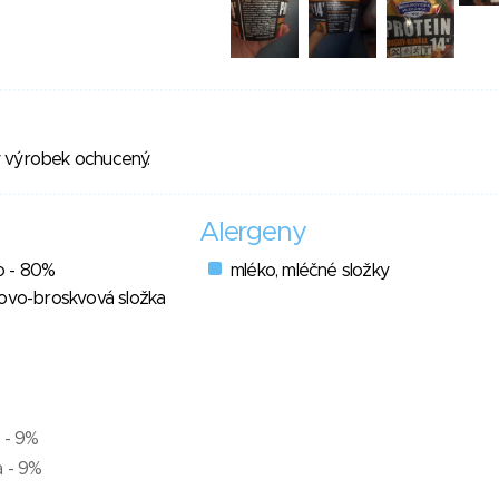
 výrobek ochucený.
Alergeny
o - 80%
mléko, mléčné složky
kovo-broskvová složka
 - 9%
a - 9%