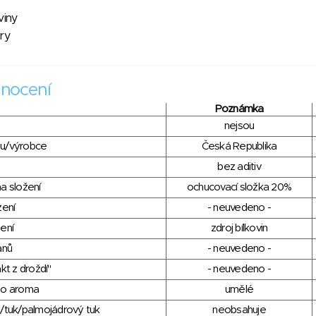
viny
ry
nocení
Poznámka
nejsou
du/výrobce
Česká Republika
bez aditiv
a složení
ochucovací složka 20%
zení
- neuvedeno -
ení
zdroj bílkovin
anů
- neuvedeno -
kt z droždí"
- neuvedeno -
ho aroma
umělé
/tuk/palmojádrový tuk
neobsahuje