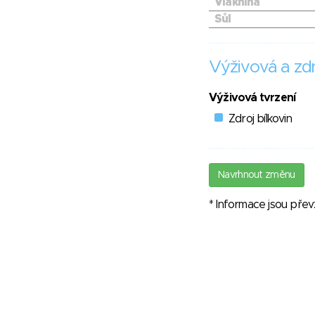
Vláknina
Sůl
Výživová a zdr
Výživová tvrzení
Zdroj bílkovin
Navrhnout změnu
* Informace jsou pře