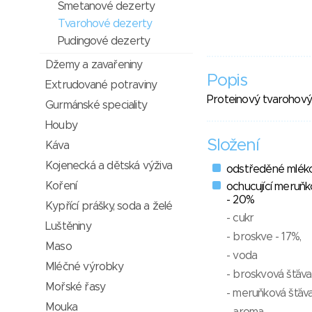
Smetanové dezerty
Tvarohové dezerty
Pudingové dezerty
Džemy a zavařeniny
Popis
Extrudované potraviny
Proteinový tvarohový
Gurmánské speciality
Houby
Složení
Káva
Kojenecká a dětská výživa
odstředěné mlék
Koření
ochucující meruň
- 20%
Kypřící prášky, soda a želé
- cukr
Luštěniny
- broskve - 17%,
Maso
- voda
Mléčné výrobky
- broskvová šťáva
Mořské řasy
- meruňková šťáv
Mouka