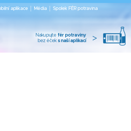
bilní aplikace
Média
Spolek FÉR potravina
Nakupujte
fér potraviny
>
bez éček
s naší aplikací