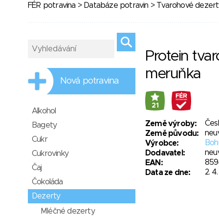
FÉR potravina
>
Databáze potravin
>
Tvarohové dezert
Protein tva
meruňka
Nová potravina
21
Alkohol
Čes
Země výroby:
Bagety
neu
Země původu:
Cukr
Bohu
Výrobce:
neu
Dodavatel:
Cukrovinky
859
EAN:
Čaj
2. 4
Data ze dne:
Čokoláda
Dezerty
Mléčné dezerty