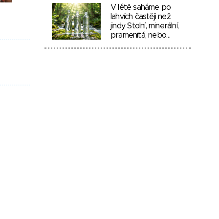
V létě saháme po
lahvích častěji než
jindy. Stolní, minerální,
pramenitá, nebo…