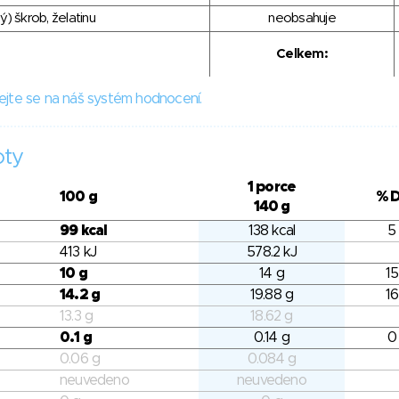
) škrob, želatinu
neobsahuje
Celkem:
ejte se na náš systém hodnocení.
oty
1 porce
100 g
% 
140 g
99 kcal
138 kcal
5
413 kJ
578.2 kJ
10 g
14 g
15
14.2 g
19.88 g
16
13.3 g
18.62 g
0.1 g
0.14 g
0
0.06 g
0.084 g
neuvedeno
neuvedeno