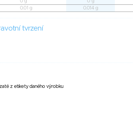
0 g
0 g
0.01 g
0.014 g
avotní tvrzení
vzaté z etikety daného výrobku