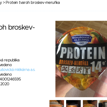
y
> Protein tvaroh broskev-meruňka
roh broskev-
ká republika
vedeno
šovická mlékárna a.s.
vedeno
4001246595
. 2020