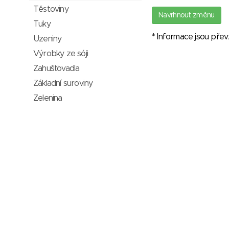
Těstoviny
Navrhnout změnu
Tuky
* Informace jsou pře
Uzeniny
Výrobky ze sóji
Zahušťovadla
Základní suroviny
Zelenina