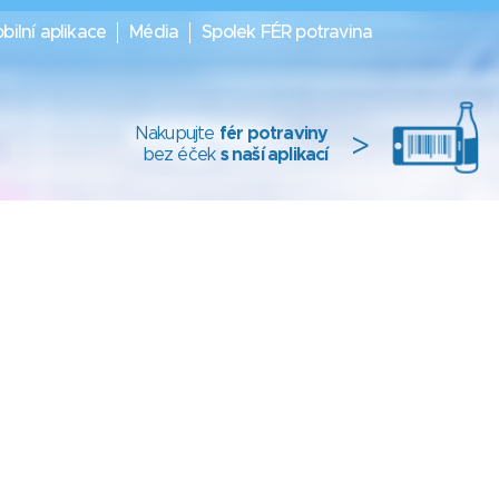
bilní aplikace
Média
Spolek FÉR potravina
Nakupujte
fér potraviny
>
bez éček
s naší aplikací