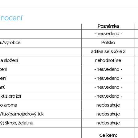
nocení
Poznámka
- neuvedeno -
du/výrobce
Polsko
aditiva se skóre 3
a složení
nehodnotí se
zení
- neuvedeno -
ení
- neuvedeno -
anů
- neuvedeno -
kt z droždí"
- neuvedeno -
ho aroma
neobsahuje
/tuk/palmojádrový tuk
neobsahuje
) škrob, želatinu
neobsahuje
Celkem: