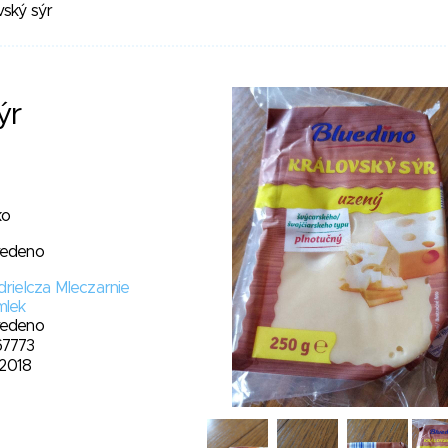
vský sýr
ýr
ko
vedeno
drielcza Mleczarnie
lek
vedeno
67773
. 2018