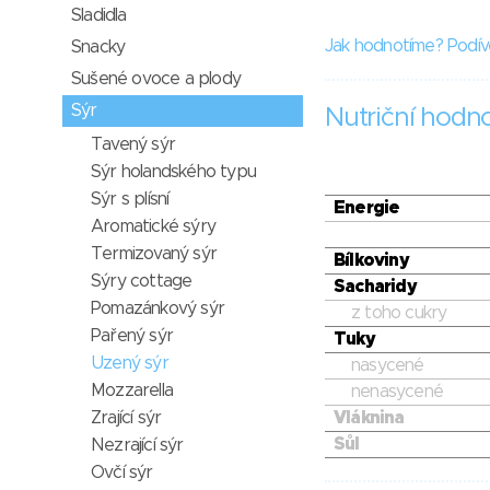
Sladidla
Jak hodnotíme? Podív
Snacky
Sušené ovoce a plody
Sýr
Nutriční hodn
Tavený sýr
Sýr holandského typu
Sýr s plísní
Energie
Aromatické sýry
Termizovaný sýr
Bílkoviny
Sýry cottage
Sacharidy
Pomazánkový sýr
z toho cukry
Pařený sýr
Tuky
Uzený sýr
nasycené
Mozzarella
nenasycené
Zrající sýr
Vláknina
Sůl
Nezrající sýr
Ovčí sýr