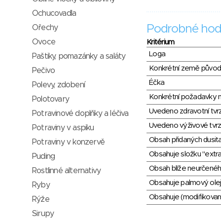
Ochucovadla
Podrobné hod
Ořechy
Ovoce
Kritérium
Loga
Paštiky, pomazánky a saláty
Konkrétní země půvo
Pečivo
Éčka
Polevy, zdobení
Konkrétní požadavky n
Polotovary
Uvedeno zdravotní tvr
Potravinové doplňky a léčiva
Uvedeno výživové tvrz
Potraviny v aspiku
Obsah přidaných dusit
Potraviny v konzervě
Obsahuje složku "extra
Puding
Obsah blíže neurčené
Rostlinné alternativy
Obsahuje palmový olej
Ryby
Obsahuje (modifikovaný
Rýže
Sirupy