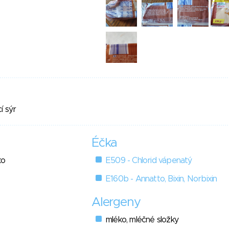
í sýr
Éčka
ko
E509 - Chlorid vápenatý
E160b - Annatto, Bixin, Norbixin
Alergeny
mléko, mléčné složky