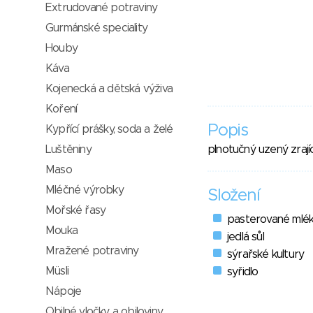
Extrudované potraviny
Gurmánské speciality
Houby
Káva
Kojenecká a dětská výživa
Koření
Popis
Kypřící prášky, soda a želé
Luštěniny
plnotučný uzený zrajíc
Maso
Mléčné výrobky
Složení
Mořské řasy
pasterované mlé
Mouka
jedlá sůl
Mražené potraviny
sýrařské kultury
Müsli
syřidlo
Nápoje
Obilné vločky a obiloviny