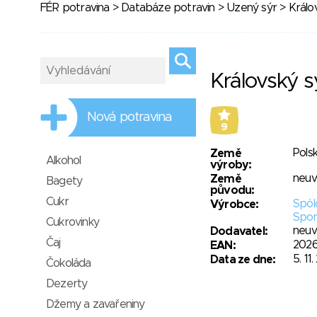
FÉR potravina
>
Databáze potravin
>
Uzený sýr
> Králo
Královský s
Nová potravina
9
Pols
Země
Alkohol
výroby:
neu
Země
Bagety
původu:
Cukr
Spól
Výrobce:
Spom
Cukrovinky
neu
Dodavatel:
Čaj
202
EAN:
5. 11
Data ze dne:
Čokoláda
Dezerty
Džemy a zavařeniny