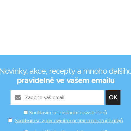
Novinky, akce, recepty a mnoho dalšíh
pravidelně ve vašem emailu
Souhlasím se zasíláním newsletterů
Souhlasím se zpracováním a ochranou osobních údajů