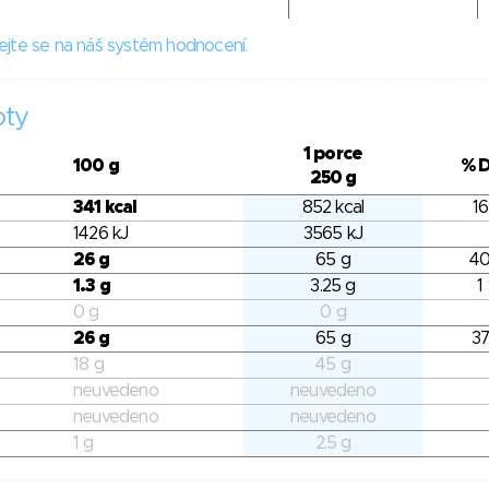
ejte se na náš systém hodnocení.
oty
1 porce
100 g
% 
250 g
341 kcal
852 kcal
16
1426 kJ
3565 kJ
26 g
65 g
40
1.3 g
3.25 g
1
0 g
0 g
26 g
65 g
37
18 g
45 g
neuvedeno
neuvedeno
neuvedeno
neuvedeno
1 g
2.5 g