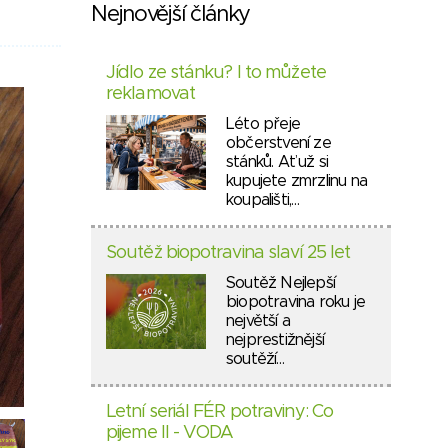
Nejnovější články
Jídlo ze stánku? I to můžete
reklamovat
Léto přeje
občerstvení ze
stánků. Ať už si
kupujete zmrzlinu na
koupališti,…
Soutěž biopotravina slaví 25 let
Soutěž Nejlepší
biopotravina roku je
největší a
nejprestižnější
soutěží…
Letní seriál FÉR potraviny: Co
pijeme II - VODA