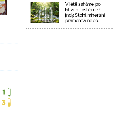
V létě saháme po
lahvích častěji než
jindy. Stolní, minerální,
pramenitá, nebo…