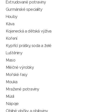
Extrudované potraviny
Gurmánské speciality
Houby
Káva
Kojenecká a dětská výživa
Koření
Kypřící prášky, soda a želé
Luštěniny
Maso
Mléčné výrobky
Mořské řasy
Mouka
Mražené potraviny
Müsli
Nápoje
Obilné vločky a obiloviny