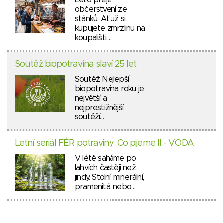
Léto přeje
občerstvení ze
stánků. Ať už si
kupujete zmrzlinu na
koupališti,…
Soutěž biopotravina slaví 25 let
Soutěž Nejlepší
biopotravina roku je
největší a
nejprestižnější
soutěží…
Letní seriál FÉR potraviny: Co pijeme II - VODA
V létě saháme po
lahvích častěji než
jindy. Stolní, minerální,
pramenitá, nebo…