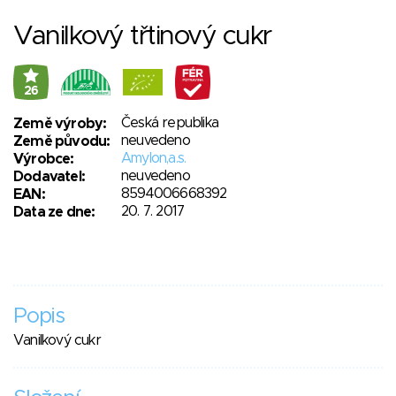
Vanilkový třtinový cukr
26
Česká republika
Země výroby:
neuvedeno
Země původu:
Amylon,a.s.
Výrobce:
neuvedeno
Dodavatel:
8594006668392
EAN:
20. 7. 2017
Data ze dne:
Popis
Vanilkový cukr