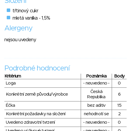
Složení
třtinový cukr
mletá vanilka - 1,5%
Alergeny
nejsou uvedeny
Podrobné hodnocení
Kritérium
Poznámka
Body
Loga
- neuvedeno -
0
Česká
Konkrétní země původu/výrobce
6
Republika
Éčka
bez aditiv
15
Konkrétní požadavky na složení
nehodnotí se
2
Uvedeno zdravotní tvrzení
- neuvedeno -
0
Uvedeno výživové tvrzení
- neuvedeno -
0