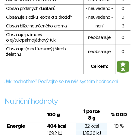
Obsah přidaných dusitanů
- neuvedeno -
0
Obsahuje složku "extrakt z droždí"
- neuvedeno -
0
Obsah blíže neurčeného aroma
není
3
Obsahuje palmový
neobsahuje
0
olej/tuk/palmojádrový tuk
Obsahuje (modifikovaný) škrob,
neobsahuje
0
želatinu
Celkem:
26
Jak hodnotíme? Podívejte se na náš systém hodnocení.
Nutriční hodnoty
1 porce
100 g
% DDD
8 g
Energie
404 kcal
32 kcal
19 %
1692 kJ
135.36 kJ