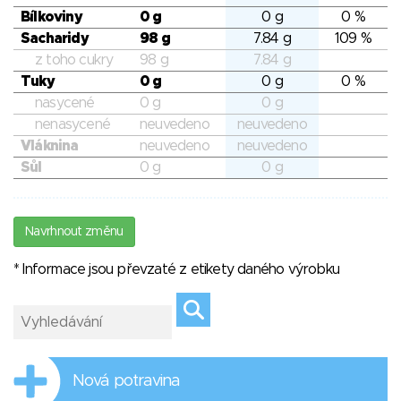
Bílkoviny
0 g
0 g
0 %
Sacharidy
98 g
7.84 g
109 %
z toho cukry
98 g
7.84 g
Tuky
0 g
0 g
0 %
nasycené
0 g
0 g
nenasycené
neuvedeno
neuvedeno
Vláknina
neuvedeno
neuvedeno
Sůl
0 g
0 g
Navrhnout změnu
* Informace jsou převzaté z etikety daného výrobku
Nová potravina