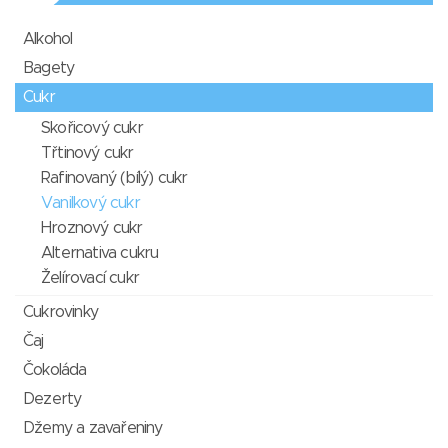
Alkohol
Bagety
Cukr
Skořicový cukr
Třtinový cukr
Rafinovaný (bílý) cukr
Vanilkový cukr
Hroznový cukr
Alternativa cukru
Želírovací cukr
Cukrovinky
Čaj
Čokoláda
Dezerty
Džemy a zavařeniny