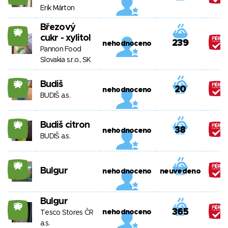
Erik Márton
Březový
20
cukr - xylitol
239
nehodnoceno
Pannon Food
Slovakia s.r.o., SK
Budiš
20
20
nehodnoceno
BUDIŠ a.s.
Budiš citron
20
38
nehodnoceno
BUDIŠ a.s.
20
Bulgur
nehodnoceno
neuvedeno
Bulgur
20
365
nehodnoceno
Tesco Stores ČR
a.s.