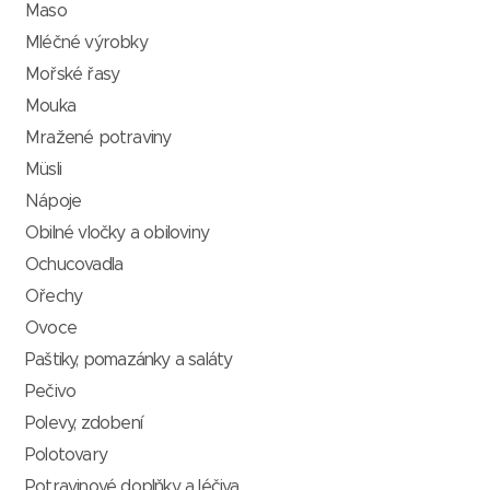
Maso
Mléčné výrobky
Mořské řasy
Mouka
Mražené potraviny
Müsli
Nápoje
Obilné vločky a obiloviny
Ochucovadla
Ořechy
Ovoce
Paštiky, pomazánky a saláty
Pečivo
Polevy, zdobení
Polotovary
Potravinové doplňky a léčiva