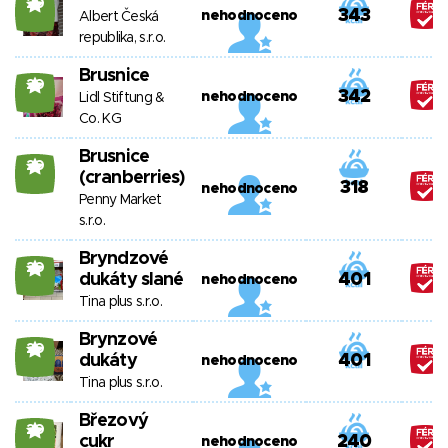
20
343
nehodnoceno
Albert Česká
republika, s.r.o.
Brusnice
20
342
nehodnoceno
Lidl Stiftung &
Co. KG
Brusnice
20
(cranberries)
318
nehodnoceno
Penny Market
s.r.o.
Bryndzové
20
dukáty slané
401
nehodnoceno
Tina plus s.r.o.
Brynzové
20
dukáty
401
nehodnoceno
Tina plus s.r.o.
Březový
20
cukr
240
nehodnoceno