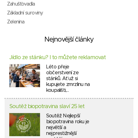
Zahušťovadla
Základní suroviny
Zelenina
Nejnovější články
Jídlo ze stánku? I to můžete reklamovat
Léto přeje
občerstvení ze
stánků. Ať už si
kupujete zmrzlinu na
koupališti,…
Soutěž biopotravina slaví 25 let
Soutěž Nejlepší
biopotravina roku je
největší a
nejprestižnější