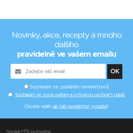
Novinky, akce, recepty a mnoho
dalšího
pravidelně ve vašem emailu
Souhlasím se zasíláním newsletterů
Souhlasím se zpracováním a ochranou osobních údajů
Chcete vidět
jak náš newsletter vypadá
?
Spolek FÉR potravina