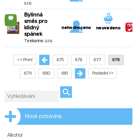
s.r.o.
Bylinná
20
směs pro
klidný
nehodnoceno
neuvedeno
spánek
Teekanne, s.r.o.
<< První
675
676
677
678
679
680
681
Poslední >>
Nová potravina
Alkohol