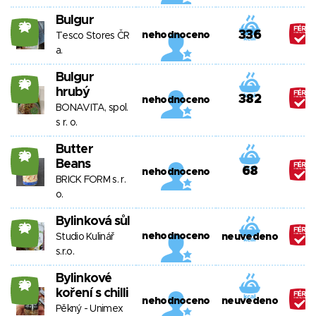
Bulgur
20
336
nehodnoceno
Tesco Stores ČR
a.
Bulgur
20
hrubý
382
nehodnoceno
BONAVITA, spol.
s r. o.
Butter
20
Beans
68
nehodnoceno
BRICK FORM s. r.
o.
Bylinková sůl
20
nehodnoceno
Studio Kulinář
neuvedeno
s.r.o.
Bylinkové
20
koření s chilli
nehodnoceno
neuvedeno
Pěkný - Unimex