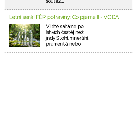
soutěží…
Letní seriál FÉR potraviny: Co pijeme II - VODA
V létě saháme po
lahvích častěji než
jindy. Stolní, minerální,
pramenitá, nebo…