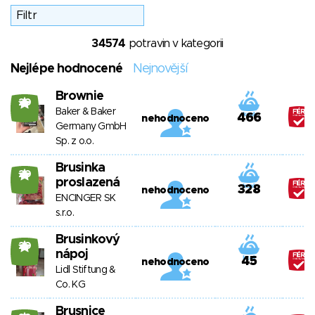
34574
potravin v kategorii
Nejlépe hodnocené
Nejnovější
Brownie
20
Baker & Baker
466
nehodnoceno
Germany GmbH
Sp. z o.o.
Brusinka
20
proslazená
328
nehodnoceno
ENCINGER SK
s.r.o.
Brusinkový
20
nápoj
45
nehodnoceno
Lidl Stiftung &
Co. KG
Brusnice