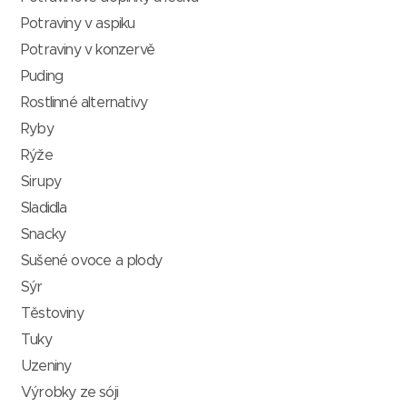
Potraviny v aspiku
Potraviny v konzervě
Puding
Rostlinné alternativy
Ryby
Rýže
Sirupy
Sladidla
Snacky
Sušené ovoce a plody
Sýr
Těstoviny
Tuky
Uzeniny
Výrobky ze sóji