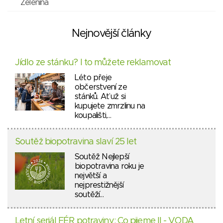
Zelenina
Nejnovější články
Jídlo ze stánku? I to můžete reklamovat
Léto přeje
občerstvení ze
stánků. Ať už si
kupujete zmrzlinu na
koupališti,…
Soutěž biopotravina slaví 25 let
Soutěž Nejlepší
biopotravina roku je
největší a
nejprestižnější
soutěží…
Letní seriál FÉR potraviny: Co pijeme II - VODA