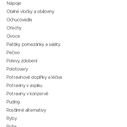
Nápoje
Obilné vločky a obiloviny
Ochucovadla
Ořechy
Ovoce
Paštiky, pomazánky a saláty
Pečivo
Polevy, zdobení
Polotovary
Potravinové doplňky a léčiva
Potraviny v aspiku
Potraviny v konzervě
Puding
Rostlinné alternativy
Ryby
Rýže