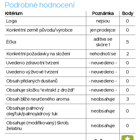
Podrobné hodnocení
Kritérium
Poznámka
Body
Loga
nejsou
0
Konkrétní země původu/výrobce
jen prodejce
0
aditiva se
Éčka
5
skóre 1
Konkrétní požadavky na složení
nehodnotí se
2
Uvedeno zdravotní tvrzení
- neuvedeno -
0
Uvedeno výživové tvrzení
- neuvedeno -
0
Obsah přidaných dusitanů
- neuvedeno -
0
Obsahuje složku "extrakt z droždí"
- neuvedeno -
0
Obsah blíže neurčeného aroma
neobsahuje
3
Obsahuje palmový
neobsahuje
0
olej/tuk/palmojádrový tuk
Obsahuje (modifikovaný) škrob,
neobsahuje
0
želatinu