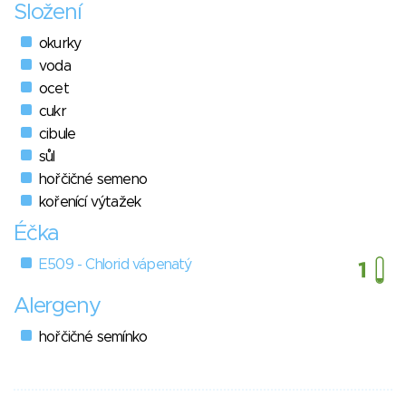
Složení
okurky
voda
ocet
cukr
cibule
sůl
hořčičné semeno
kořenící výtažek
Éčka
E509 - Chlorid vápenatý
Alergeny
hořčičné semínko