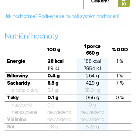
Celkem:
10
Jak hodnotíme? Podívejte se na náš systém hodnocení.
Nutriční hodnoty
1 porce
100 g
% DDD
660 g
Energie
28 kcal
188 kcal
1 %
119 kJ
785.4 kJ
Bílkoviny
0.4 g
2.64 g
1 %
Sacharidy
6.5 g
42.9 g
7 %
z toho cukry
5.4 g
35.64 g
Tuky
0.1 g
0.66 g
0 %
nasycené
0 g
0 g
nenasycené
neuvedeno
neuvedeno
Vláknina
neuvedeno
neuvedeno
Sůl
0.8 g
5.28 g