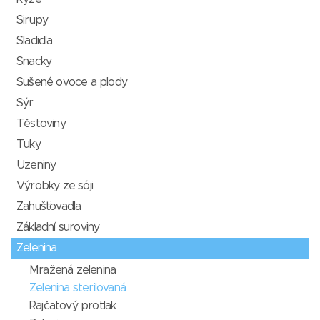
Sirupy
Sladidla
Snacky
Sušené ovoce a plody
Sýr
Těstoviny
Tuky
Uzeniny
Výrobky ze sóji
Zahušťovadla
Základní suroviny
Zelenina
Mražená zelenina
Zelenina sterilovaná
Rajčatový protlak