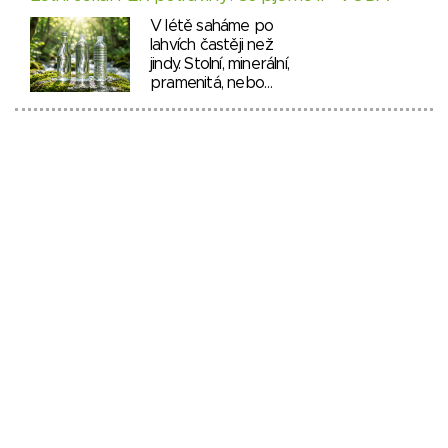
V létě saháme po
lahvích častěji než
jindy. Stolní, minerální,
pramenitá, nebo…