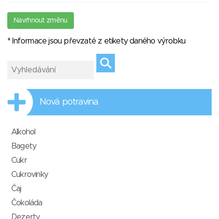
Navrhnout změnu
* Informace jsou převzaté z etikety daného výrobku
Nová potravina
Alkohol
Bagety
Cukr
Cukrovinky
Čaj
Čokoláda
Dezerty