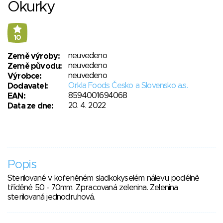
Okurky
10
neuvedeno
Země výroby:
neuvedeno
Země původu:
neuvedeno
Výrobce:
Orkla Foods Česko a Slovensko a.s.
Dodavatel:
8594001694068
EAN:
20. 4. 2022
Data ze dne:
Popis
Sterilované v kořeněném sladkokyselém nálevu podélně
tříděné 50 - 70mm. Zpracovaná zelenina. Zelenina
sterilovaná jednodruhová.