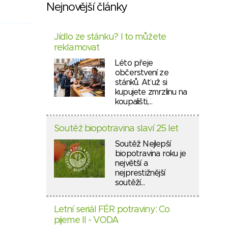
Nejnovější články
Jídlo ze stánku? I to můžete
reklamovat
Léto přeje
občerstvení ze
stánků. Ať už si
kupujete zmrzlinu na
koupališti,…
Soutěž biopotravina slaví 25 let
Soutěž Nejlepší
biopotravina roku je
největší a
nejprestižnější
soutěží…
Letní seriál FÉR potraviny: Co
pijeme II - VODA