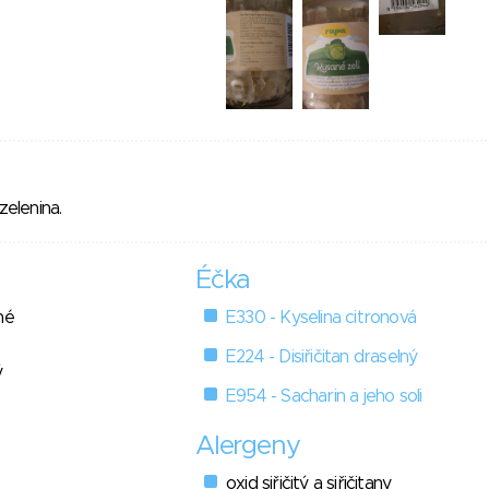
zelenina.
Éčka
né
E330 - Kyselina citronová
E224 - Disiřičitan draselný
ý
E954 - Sacharin a jeho soli
Alergeny
oxid siřičitý a siřičitany