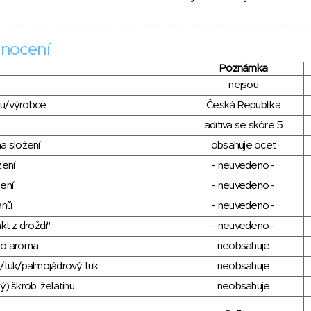
nocení
Poznámka
nejsou
du/výrobce
Česká Republika
aditiva se skóre 5
a složení
obsahuje ocet
zení
- neuvedeno -
ení
- neuvedeno -
anů
- neuvedeno -
kt z droždí"
- neuvedeno -
ho aroma
neobsahuje
/tuk/palmojádrový tuk
neobsahuje
) škrob, želatinu
neobsahuje