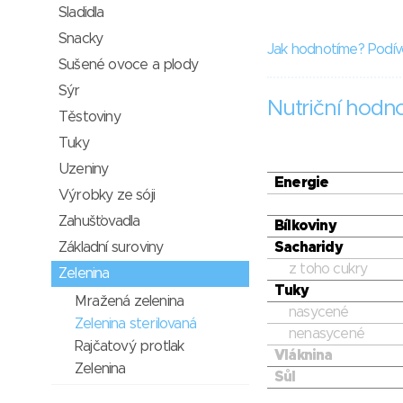
Sladidla
Snacky
Jak hodnotíme? Podív
Sušené ovoce a plody
Sýr
Nutriční hodn
Těstoviny
Tuky
Uzeniny
Energie
Výrobky ze sóji
Zahušťovadla
Bílkoviny
Základní suroviny
Sacharidy
z toho cukry
Zelenina
Tuky
Mražená zelenina
nasycené
Zelenina sterilovaná
nenasycené
Rajčatový protlak
Vláknina
Zelenina
Sůl