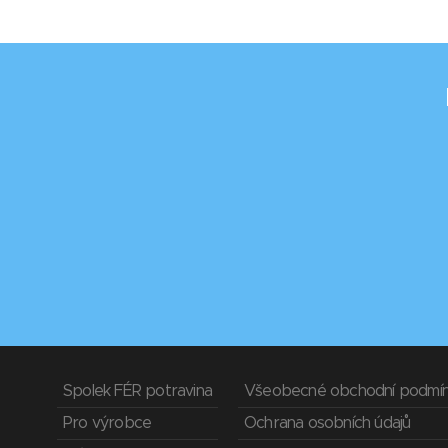
Spolek FÉR potravina
Všeobecné obchodní podmí
Pro výrobce
Ochrana osobních údajů