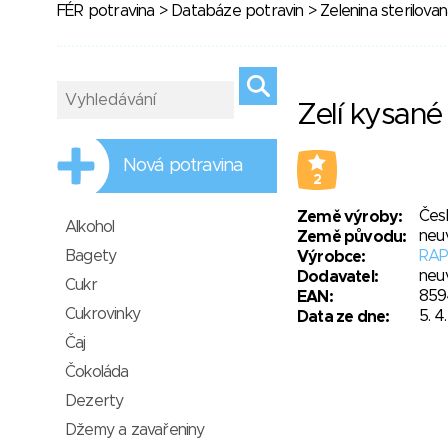
FÉR potravina
>
Databáze potravin
>
Zelenina sterilova
Zelí kysané 
Nová potravina
2
Čes
Země výroby:
Alkohol
neu
Země původu:
Bagety
RAPA
Výrobce:
neu
Dodavatel:
Cukr
859
EAN:
Cukrovinky
5. 4
Data ze dne:
Čaj
Čokoláda
Dezerty
Džemy a zavařeniny