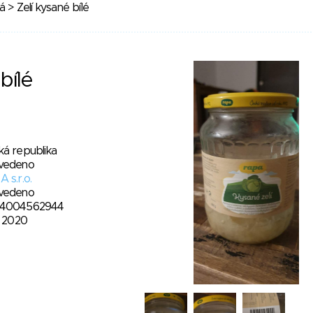
ná
> Zelí kysané bílé
bílé
ká republika
vedeno
 s.r.o.
vedeno
4004562944
. 2020