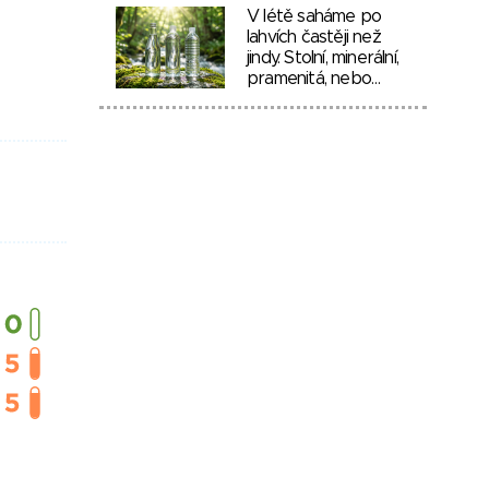
V létě saháme po
lahvích častěji než
jindy. Stolní, minerální,
pramenitá, nebo…