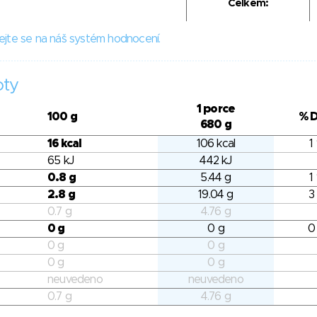
Celkem:
ejte se na náš systém hodnocení.
oty
1 porce
100 g
% 
680 g
16 kcal
106 kcal
1
65 kJ
442 kJ
0.8 g
5.44 g
1
2.8 g
19.04 g
3
0.7 g
4.76 g
0 g
0 g
0
0 g
0 g
0 g
0 g
neuvedeno
neuvedeno
0.7 g
4.76 g