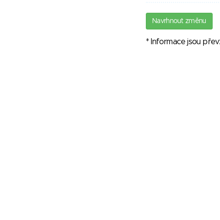
Navrhnout změnu
* Informace jsou pře