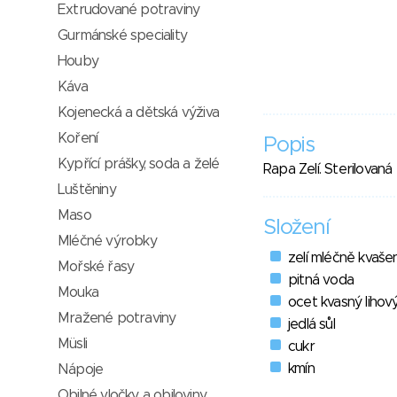
Extrudované potraviny
Gurmánské speciality
Houby
Káva
Kojenecká a dětská výživa
Koření
Popis
Kypřící prášky, soda a želé
Rapa Zelí. Sterilovaná 
Luštěniny
Maso
Složení
Mléčné výrobky
zelí mléčně kvaše
Mořské řasy
pitná voda
Mouka
ocet kvasný lihov
Mražené potraviny
jedlá sůl
Müsli
cukr
kmín
Nápoje
Obilné vločky a obiloviny