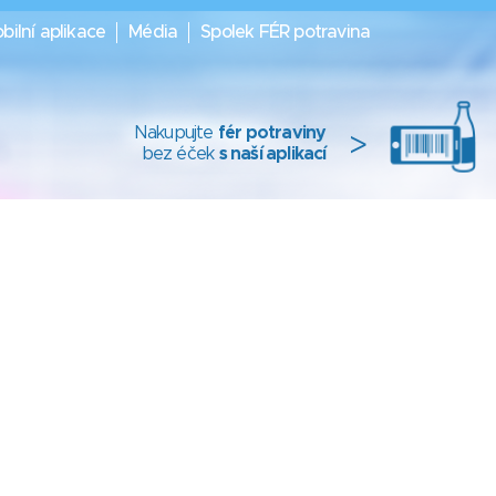
bilní aplikace
Média
Spolek FÉR potravina
Nakupujte
fér potraviny
>
bez éček
s naší aplikací