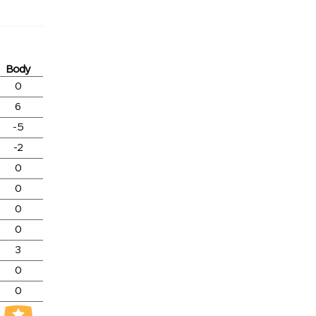
Body
0
6
-5
-2
0
0
0
0
3
0
0