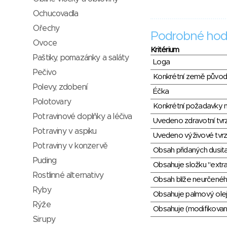
Ochucovadla
Ořechy
Podrobné hod
Ovoce
Kritérium
Paštiky, pomazánky a saláty
Loga
Pečivo
Konkrétní země půvo
Polevy, zdobení
Éčka
Polotovary
Konkrétní požadavky n
Potravinové doplňky a léčiva
Uvedeno zdravotní tvr
Potraviny v aspiku
Uvedeno výživové tvrz
Potraviny v konzervě
Obsah přidaných dusit
Puding
Obsahuje složku "extra
Rostlinné alternativy
Obsah blíže neurčené
Ryby
Obsahuje palmový olej
Rýže
Obsahuje (modifikovaný
Sirupy