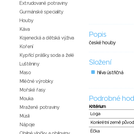
Extrudované potraviny
Gurmánské speciality
Houby
Káva
Popis
Kojenecká a dětská výživa
české houby
Koření
Kypřící prášky, soda a želé
Složení
Luštěniny
Maso
hlíva ústřičná
Mléčné výrobky
Mořské řasy
Podrobné hod
Mouka
Kritérium
Mražené potraviny
Loga
Müsli
Konkrétní země půvo
Nápoje
Éčka
Obilné vločky a obiloviny