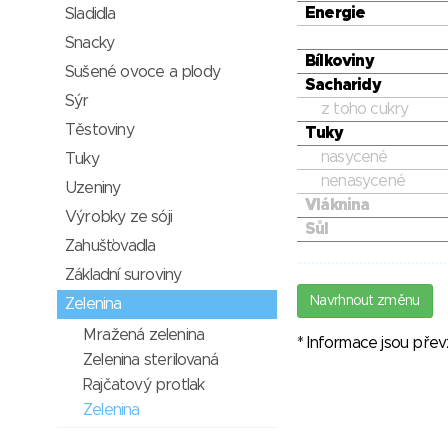
Energie
Sladidla
Snacky
Bílkoviny
Sušené ovoce a plody
Sacharidy
Sýr
z toho cukry
Těstoviny
Tuky
nasycené
Tuky
nenasycené
Uzeniny
Vláknina
Výrobky ze sóji
Sůl
Zahušťovadla
Základní suroviny
Navrhnout změnu
Zelenina
Mražená zelenina
* Informace jsou pře
Zelenina sterilovaná
Rajčatový protlak
Zelenina