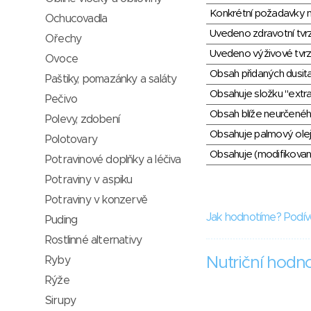
Konkrétní požadavky n
Ochucovadla
Uvedeno zdravotní tvr
Ořechy
Uvedeno výživové tvrz
Ovoce
Obsah přidaných dusit
Paštiky, pomazánky a saláty
Obsahuje složku "extra
Pečivo
Obsah blíže neurčené
Polevy, zdobení
Obsahuje palmový olej
Polotovary
Obsahuje (modifikovaný
Potravinové doplňky a léčiva
Potraviny v aspiku
Potraviny v konzervě
Jak hodnotíme? Podív
Puding
Rostlinné alternativy
Ryby
Nutriční hodn
Rýže
Sirupy