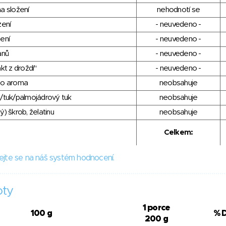
a složení
nehodnotí se
zení
- neuvedeno -
ení
- neuvedeno -
anů
- neuvedeno -
kt z droždí"
- neuvedeno -
ho aroma
neobsahuje
/tuk/palmojádrový tuk
neobsahuje
) škrob, želatinu
neobsahuje
Celkem:
ejte se na náš systém hodnocení.
oty
1 porce
100 g
% 
200 g