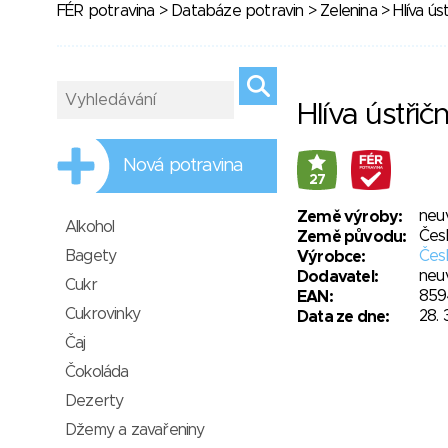
FÉR potravina
>
Databáze potravin
>
Zelenina
> Hlíva ús
Hlíva ústřič
Nová potravina
27
neu
Země výroby:
Alkohol
Čes
Země původu:
Bagety
Česk
Výrobce:
neu
Dodavatel:
Cukr
859
EAN:
Cukrovinky
28. 
Data ze dne:
Čaj
Čokoláda
Dezerty
Džemy a zavařeniny