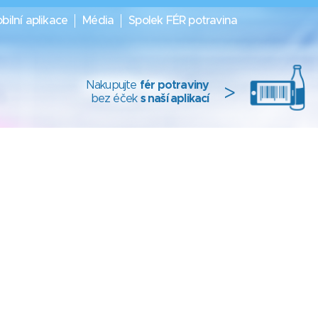
bilní aplikace
Média
Spolek FÉR potravina
Nakupujte
fér potraviny
>
bez éček
s naší aplikací