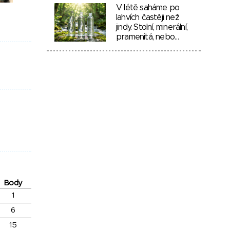
V létě saháme po
lahvích častěji než
jindy. Stolní, minerální,
pramenitá, nebo…
Body
1
6
15