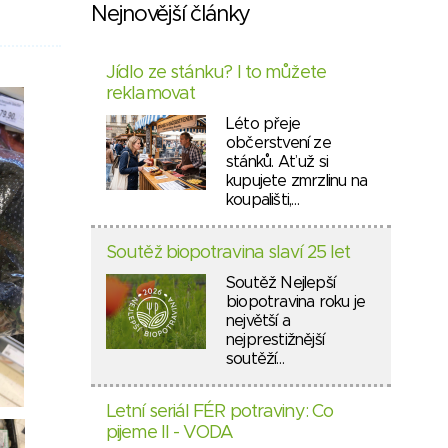
Nejnovější články
Jídlo ze stánku? I to můžete
reklamovat
Léto přeje
občerstvení ze
stánků. Ať už si
kupujete zmrzlinu na
koupališti,…
Soutěž biopotravina slaví 25 let
Soutěž Nejlepší
biopotravina roku je
největší a
nejprestižnější
soutěží…
Letní seriál FÉR potraviny: Co
pijeme II - VODA