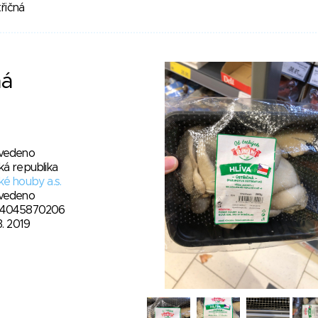
třičná
ná
vedeno
ká republika
é houby a.s.
vedeno
4045870206
3. 2019