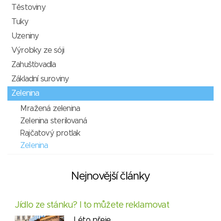
Těstoviny
Tuky
Uzeniny
Výrobky ze sóji
Zahušťovadla
Základní suroviny
Zelenina
Mražená zelenina
Zelenina sterilovaná
Rajčatový protlak
Zelenina
Nejnovější články
Jídlo ze stánku? I to můžete reklamovat
Léto přeje