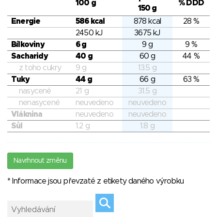
100 g
% DDD
150 g
Energie
586 kcal
878 kcal
28 %
2450 kJ
3675 kJ
Bílkoviny
6 g
9 g
9 %
Sacharidy
40 g
60 g
44 %
z toho cukry
9 g
13.5 g
Tuky
44 g
66 g
63 %
nasycené
21 g
31.5 g
nenasycené
neuvedeno
neuvedeno
Vláknina
neuvedeno
neuvedeno
Sůl
1.2 g
1.8 g
Navrhnout změnu
* Informace jsou převzaté z etikety daného výrobku