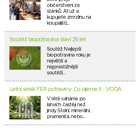
občerstvení ze
stánků. Ať už si
kupujete zmrzlinu na
koupališti,…
Soutěž biopotravina slaví 25 let
Soutěž Nejlepší
biopotravina roku je
největší a
nejprestižnější
soutěží…
Letní seriál FÉR potraviny: Co pijeme II - VODA
V létě saháme po
lahvích častěji než
jindy. Stolní, minerální,
pramenitá, nebo…