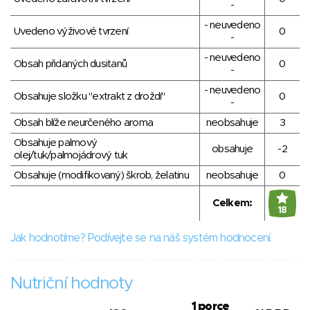
-
- neuvedeno
Uvedeno výživové tvrzení
0
-
- neuvedeno
Obsah přidaných dusitanů
0
-
- neuvedeno
Obsahuje složku "extrakt z droždí"
0
-
Obsah blíže neurčeného aroma
neobsahuje
3
Obsahuje palmový
obsahuje
-2
olej/tuk/palmojádrový tuk
Obsahuje (modifikovaný) škrob, želatinu
neobsahuje
0
Celkem:
18
Jak hodnotíme? Podívejte se na náš systém hodnocení.
Nutriční hodnoty
1 porce