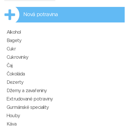
Nová potravina
Alkohol
Bagety
Cukr
Cukrovinky
Čaj
Čokoláda
Dezerty
Džemy a zavařeniny
Extrudované potraviny
Gurmánské speciality
Houby
Káva