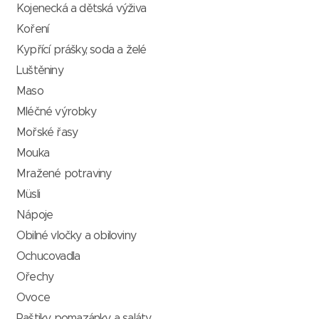
Kojenecká a dětská výživa
Koření
Kypřící prášky, soda a želé
Luštěniny
Maso
Mléčné výrobky
Mořské řasy
Mouka
Mražené potraviny
Müsli
Nápoje
Obilné vločky a obiloviny
Ochucovadla
Ořechy
Ovoce
Paštiky, pomazánky a saláty