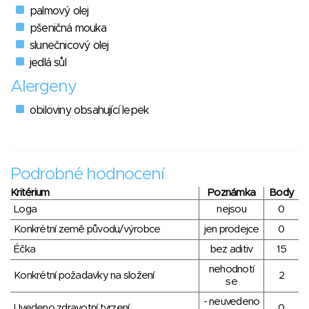
palmový olej
pšeničná mouka
slunečnicový olej
jedlá sůl
Alergeny
obiloviny obsahující lepek
Podrobné hodnocení
Kritérium
Poznámka
Body
Loga
nejsou
0
Konkrétní země původu/výrobce
jen prodejce
0
Éčka
bez aditiv
15
nehodnotí
Konkrétní požadavky na složení
2
se
- neuvedeno
Uvedeno zdravotní tvrzení
0