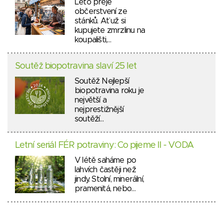
Léto přeje
občerstvení ze
stánků. Ať už si
kupujete zmrzlinu na
koupališti,…
Soutěž biopotravina slaví 25 let
Soutěž Nejlepší
biopotravina roku je
největší a
nejprestižnější
soutěží…
Letní seriál FÉR potraviny: Co pijeme II - VODA
V létě saháme po
lahvích častěji než
jindy. Stolní, minerální,
pramenitá, nebo…