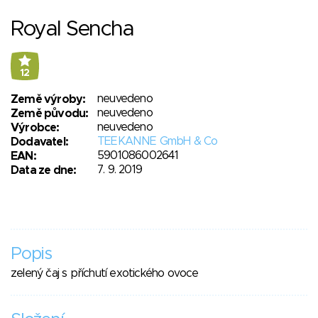
Royal Sencha
12
neuvedeno
Země výroby:
neuvedeno
Země původu:
neuvedeno
Výrobce:
TEEKANNE GmbH & Co
Dodavatel:
5901086002641
EAN:
7. 9. 2019
Data ze dne:
Popis
zelený čaj s příchutí exotického ovoce