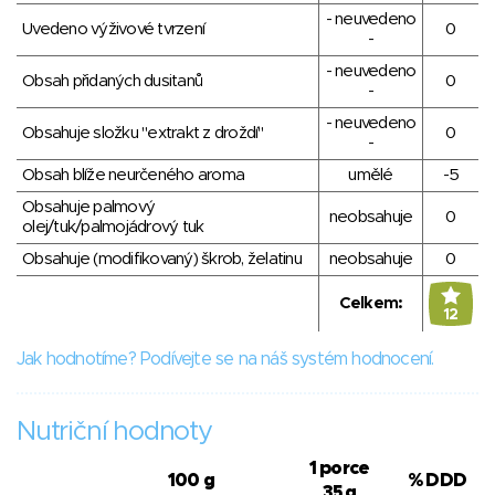
- neuvedeno
Uvedeno výživové tvrzení
0
-
- neuvedeno
Obsah přidaných dusitanů
0
-
- neuvedeno
Obsahuje složku "extrakt z droždí"
0
-
Obsah blíže neurčeného aroma
umělé
-5
Obsahuje palmový
neobsahuje
0
olej/tuk/palmojádrový tuk
Obsahuje (modifikovaný) škrob, želatinu
neobsahuje
0
Celkem:
12
Jak hodnotíme? Podívejte se na náš systém hodnocení.
Nutriční hodnoty
1 porce
100 g
% DDD
35 g