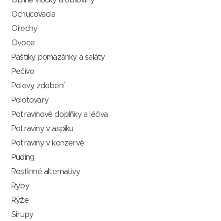
Obilné vločky a obiloviny
Ochucovadla
Ořechy
Ovoce
Paštiky, pomazánky a saláty
Pečivo
Polevy, zdobení
Polotovary
Potravinové doplňky a léčiva
Potraviny v aspiku
Potraviny v konzervě
Puding
Rostlinné alternativy
Ryby
Rýže
Sirupy