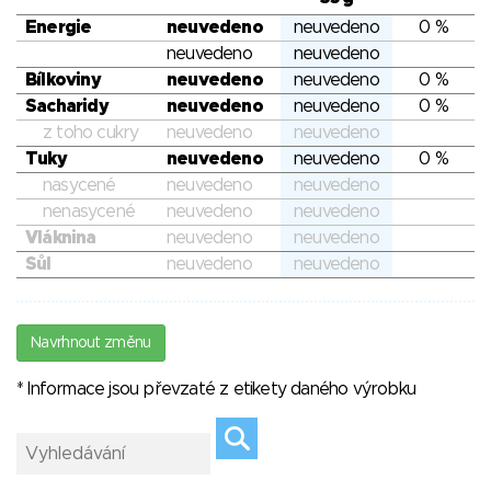
Energie
neuvedeno
neuvedeno
0 %
neuvedeno
neuvedeno
Bílkoviny
neuvedeno
neuvedeno
0 %
Sacharidy
neuvedeno
neuvedeno
0 %
z toho cukry
neuvedeno
neuvedeno
Tuky
neuvedeno
neuvedeno
0 %
nasycené
neuvedeno
neuvedeno
nenasycené
neuvedeno
neuvedeno
Vláknina
neuvedeno
neuvedeno
Sůl
neuvedeno
neuvedeno
Navrhnout změnu
* Informace jsou převzaté z etikety daného výrobku