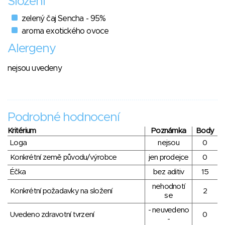
Složení
zelený čaj Sencha - 95%
aroma exotického ovoce
Alergeny
nejsou uvedeny
Podrobné hodnocení
Kritérium
Poznámka
Body
Loga
nejsou
0
Konkrétní země původu/výrobce
jen prodejce
0
Éčka
bez aditiv
15
nehodnotí
Konkrétní požadavky na složení
2
se
- neuvedeno
Uvedeno zdravotní tvrzení
0
-