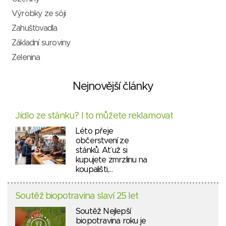
Výrobky ze sóji
Zahušťovadla
Základní suroviny
Zelenina
Nejnovější články
Jídlo ze stánku? I to můžete reklamovat
Léto přeje
občerstvení ze
stánků. Ať už si
kupujete zmrzlinu na
koupališti,…
Soutěž biopotravina slaví 25 let
Soutěž Nejlepší
biopotravina roku je