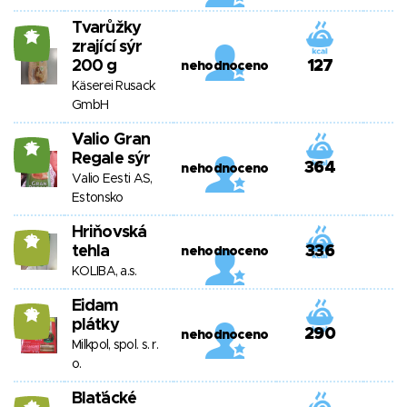
Tvarůžky
15
zrající sýr
200 g
127
nehodnoceno
Käserei Rusack
GmbH
Valio Gran
15
Regale sýr
364
nehodnoceno
Valio Eesti AS,
Estonsko
Hriňovská
13
tehla
336
nehodnoceno
KOLIBA, a.s.
Eidam
12
plátky
290
nehodnoceno
Milkpol, spol. s. r.
o.
Blaťácké