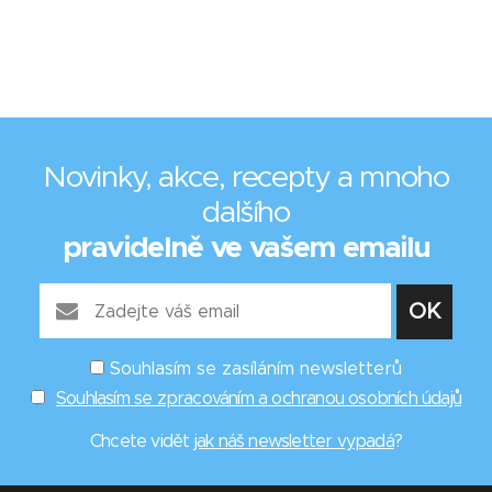
Novinky, akce, recepty a mnoho
dalšího
pravidelně ve vašem emailu
Souhlasím se zasíláním newsletterů
Souhlasím se zpracováním a ochranou osobních údajů
Chcete vidět
jak náš newsletter vypadá
?