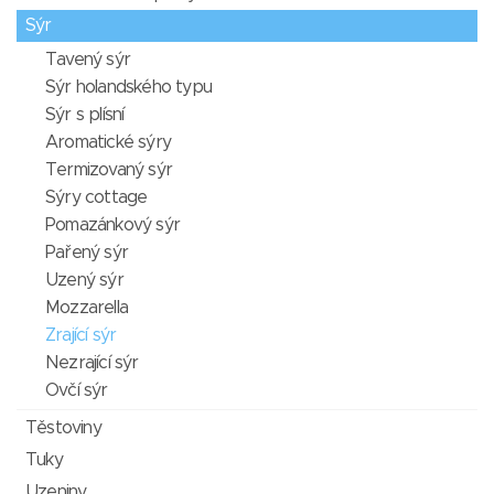
Sýr
Tavený sýr
Sýr holandského typu
Sýr s plísní
Aromatické sýry
Termizovaný sýr
Sýry cottage
Pomazánkový sýr
Pařený sýr
Uzený sýr
Mozzarella
Zrající sýr
Nezrající sýr
Ovčí sýr
Těstoviny
Tuky
Uzeniny