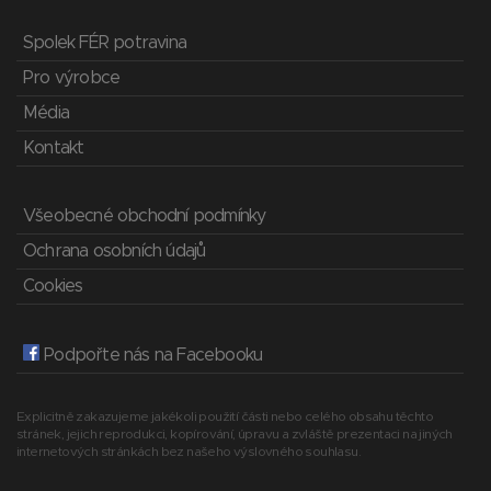
Spolek FÉR potravina
Pro výrobce
Média
Kontakt
Všeobecné obchodní podmínky
Ochrana osobních údajů
Cookies
Podpořte nás na Facebooku
Explicitně zakazujeme jakékoli použití části nebo celého obsahu těchto
stránek, jejich reprodukci, kopírování, úpravu a zvláště prezentaci na jiných
internetových stránkách bez našeho výslovného souhlasu.