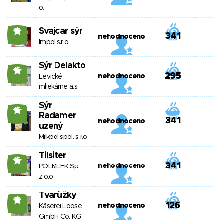
o.
Svajcar sýr
15
341
nehodnoceno
Impol s.r.o.
Sýr Delakto
15
295
nehodnoceno
Levické
mliekárne a.s.
Sýr
15
Radamer
341
nehodnoceno
uzený
Milkpol spol. s r.o.
Tilsiter
15
341
nehodnoceno
POLMLEK Sp.
z.o.o.
Tvarůžky
15
126
nehodnoceno
Käserei Loose
GmbH Co. KG