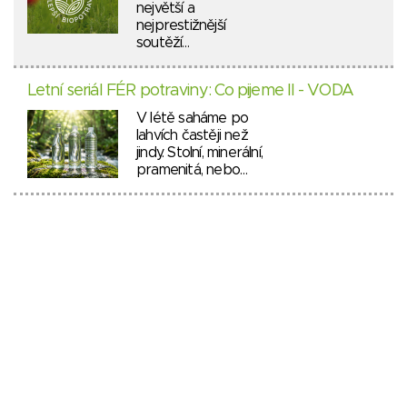
největší a
nejprestižnější
soutěží…
Letní seriál FÉR potraviny: Co pijeme II - VODA
V létě saháme po
lahvích častěji než
jindy. Stolní, minerální,
pramenitá, nebo…