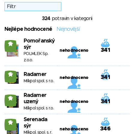
324
potravin v kategorii
Nejlépe hodnocené
Nejnovější
Pomořanský
15
sýr
341
nehodnoceno
POLMLEK Sp.
z.o.o.
Radamer
15
341
nehodnoceno
Milkpol spol. s r.o.
Radamer
15
uzený
341
nehodnoceno
Milkpol spol. s r.o.
Serenada
15
sýr
346
nehodnoceno
Milkpol, spol. s. r.