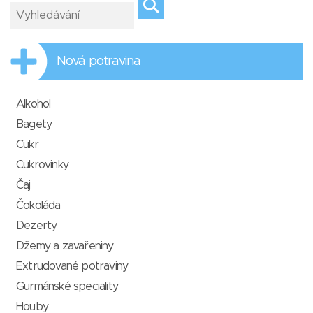
Nová potravina
Alkohol
Bagety
Cukr
Cukrovinky
Čaj
Čokoláda
Dezerty
Džemy a zavařeniny
Extrudované potraviny
Gurmánské speciality
Houby