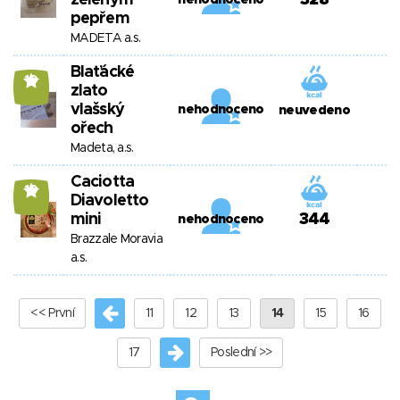
zeleným
328
nehodnoceno
pepřem
MADETA a.s.
Blaťácké
10
zlato
vlašský
nehodnoceno
neuvedeno
ořech
Madeta, a.s.
Caciotta
10
Diavoletto
mini
344
nehodnoceno
Brazzale Moravia
a.s.
<< První
11
12
13
14
15
16
17
Poslední >>