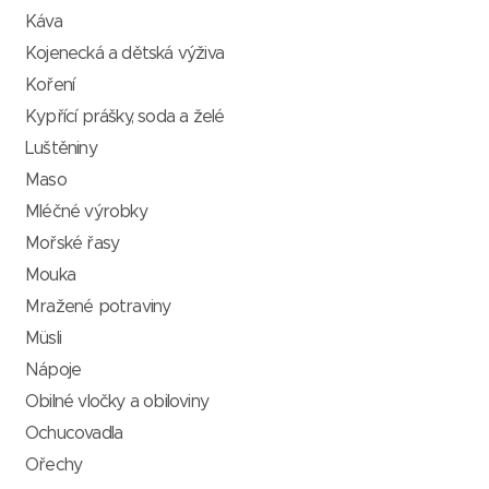
Káva
Kojenecká a dětská výživa
Koření
Kypřící prášky, soda a želé
Luštěniny
Maso
Mléčné výrobky
Mořské řasy
Mouka
Mražené potraviny
Müsli
Nápoje
Obilné vločky a obiloviny
Ochucovadla
Ořechy