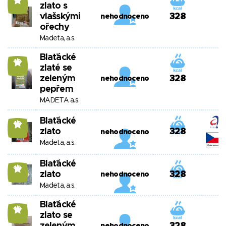
11
zlato s
vlašskými
328
nehodnoceno
ořechy
Madeta, a.s.
Blaťácké
10
zlaté se
zeleným
328
nehodnoceno
pepřem
MADETA a.s.
Blaťácké
10
zlato
328
nehodnoceno
Madeta, a.s.
Blaťácké
10
zlato
328
nehodnoceno
Madeta, a.s.
Blaťácké
10
zlato se