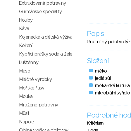
Extrudované potraviny
Gurmánské speciality
Houby
Káva
Popis
Kojenecká a dětská výživa
Plnotučný polotvrdý 
Koření
Kypřící prášky, soda a želé
Složení
Luštěniny
Maso
mléko
jedlá sůl
Mléčné výrobky
mlékařská kultura
Mořské řasy
mikrobiální syřidlo
Mouka
Mražené potraviny
Müsli
Podrobné hod
Nápoje
Kritérium
Obilné vločky a obiloviny
Loga