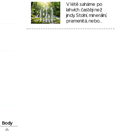
V létě saháme po
lahvích častěji než
jindy. Stolní, minerální,
pramenitá, nebo…
Body
0