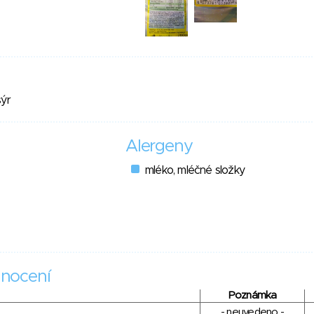
sýr
Alergeny
mléko, mléčné složky
nocení
Poznámka
- neuvedeno -