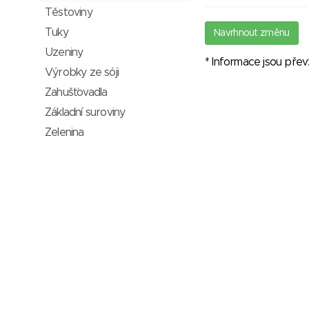
Těstoviny
Tuky
Navrhnout změnu
Uzeniny
* Informace jsou pře
Výrobky ze sóji
Zahušťovadla
Základní suroviny
Zelenina