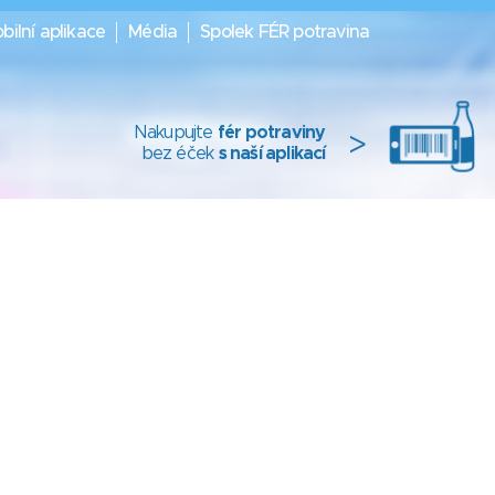
bilní aplikace
Média
Spolek FÉR potravina
Nakupujte
fér potraviny
>
bez éček
s naší aplikací