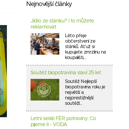
Nejnovější články
Jídlo ze stánku? I to můžete
reklamovat
Léto přeje
občerstvení ze
stánků. Ať už si
kupujete zmrzlinu na
koupališti,…
Soutěž biopotravina slaví 25 let
Soutěž Nejlepší
biopotravina roku je
největší a
nejprestižnější
soutěží…
Letní seriál FÉR potraviny: Co
pijeme II - VODA