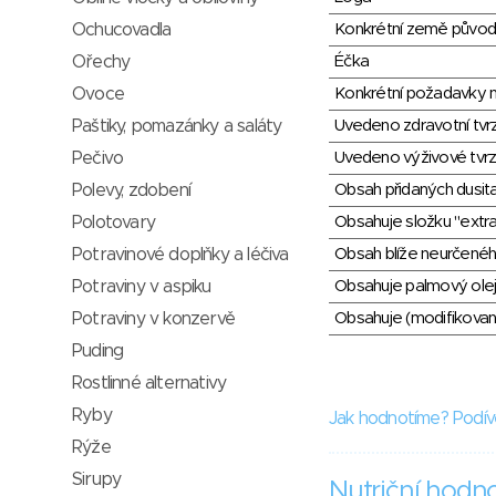
Ochucovadla
Konkrétní země půvo
Ořechy
Éčka
Ovoce
Konkrétní požadavky n
Paštiky, pomazánky a saláty
Uvedeno zdravotní tvr
Pečivo
Uvedeno výživové tvrz
Polevy, zdobení
Obsah přidaných dusit
Polotovary
Obsahuje složku "extra
Potravinové doplňky a léčiva
Obsah blíže neurčené
Potraviny v aspiku
Obsahuje palmový olej
Potraviny v konzervě
Obsahuje (modifikovaný
Puding
Rostlinné alternativy
Ryby
Jak hodnotíme? Podív
Rýže
Sirupy
Nutriční hodn