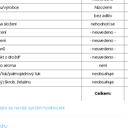
du/výrobce
Nizozemí
bez aditiv
a složení
nehodnotí se
zení
- neuvedeno -
ení
- neuvedeno -
anů
- neuvedeno -
kt z droždí"
- neuvedeno -
ho aroma
není
/tuk/palmojádrový tuk
neobsahuje
) škrob, želatinu
neobsahuje
Celkem:
ejte se na náš systém hodnocení.
oty