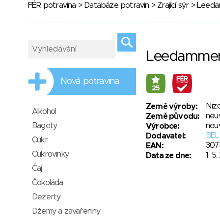
FÉR potravina
>
Databáze potravin
>
Zrající sýr
> Leedam
Leedammer 
Nová potravina
25
Niz
Země výroby:
Alkohol
neu
Země původu:
Bagety
neu
Výrobce:
BEL 
Dodavatel:
Cukr
307
EAN:
Cukrovinky
1. 5
Data ze dne:
Čaj
Čokoláda
Dezerty
Džemy a zavařeniny