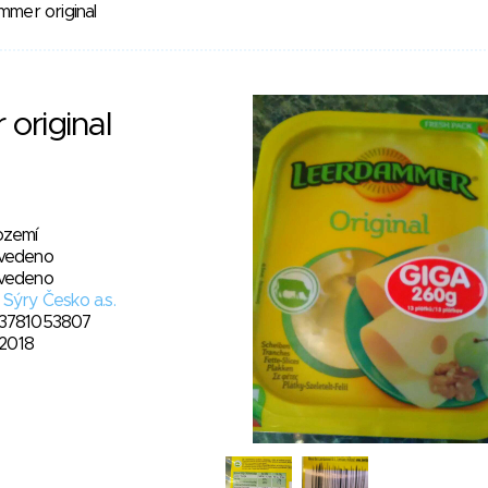
mer original
original
ozemí
vedeno
vedeno
Sýry Česko a.s.
3781053807
. 2018