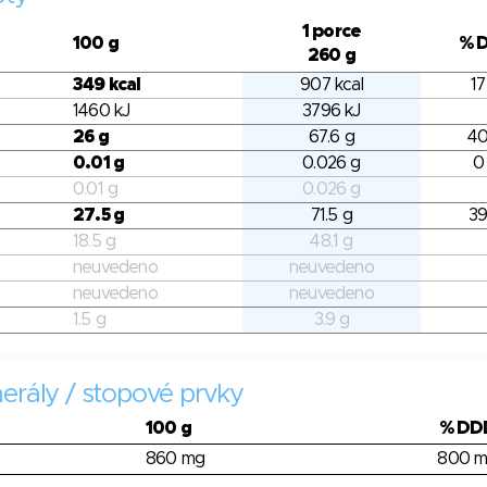
1 porce
100 g
% 
260 g
349 kcal
907 kcal
17
1460 kJ
3796 kJ
26 g
67.6 g
40
0.01 g
0.026 g
0
0.01 g
0.026 g
27.5 g
71.5 g
39
18.5 g
48.1 g
neuvedeno
neuvedeno
neuvedeno
neuvedeno
1.5 g
3.9 g
erály / stopové prvky
100 g
% DD
860 mg
800 