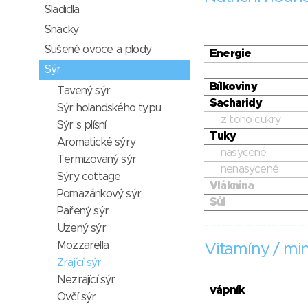
Sladidla
Snacky
Sušené ovoce a plody
Energie
Sýr
Bílkoviny
Tavený sýr
Sacharidy
Sýr holandského typu
z toho cukry
Sýr s plísní
Tuky
Aromatické sýry
nasycené
Termizovaný sýr
nenasycené
Sýry cottage
Vláknina
Pomazánkový sýr
Sůl
Pařený sýr
Uzený sýr
Mozzarella
Vitamíny / min
Zrající sýr
Nezrající sýr
vápník
Ovčí sýr