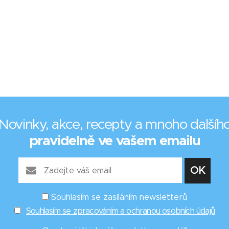
Novinky, akce, recepty a mnoho dalšíh
pravidelně ve vašem emailu
Souhlasím se zasíláním newsletterů
Souhlasím se zpracováním a ochranou osobních údajů