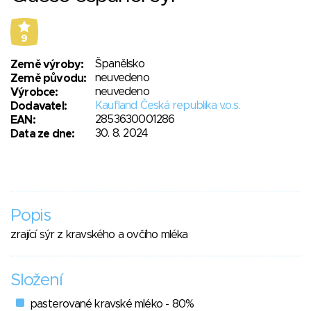
9
Španělsko
Země výroby:
neuvedeno
Země původu:
neuvedeno
Výrobce:
Kaufland Česká republika v.o.s.
Dodavatel:
2853630001286
EAN:
30. 8. 2024
Data ze dne:
Popis
zrající sýr z kravského a ovčího mléka
Složení
pasterované kravské mléko - 80%