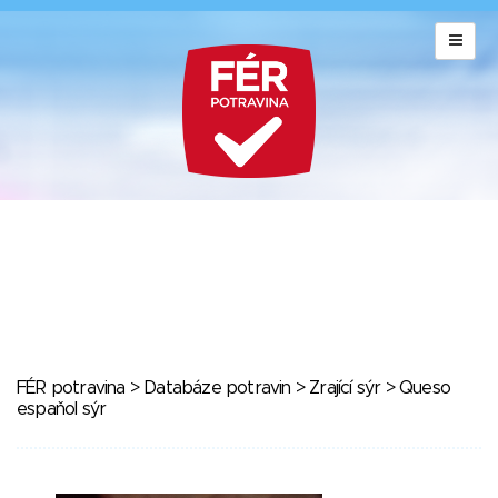
FÉR potravina
>
Databáze potravin
>
Zrající sýr
> Queso
espaňol sýr