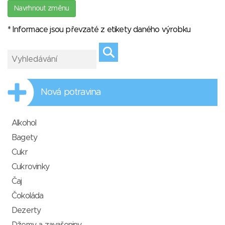
Navrhnout změnu
* Informace jsou převzaté z etikety daného výrobku
Nová potravina
Alkohol
Bagety
Cukr
Cukrovinky
Čaj
Čokoláda
Dezerty