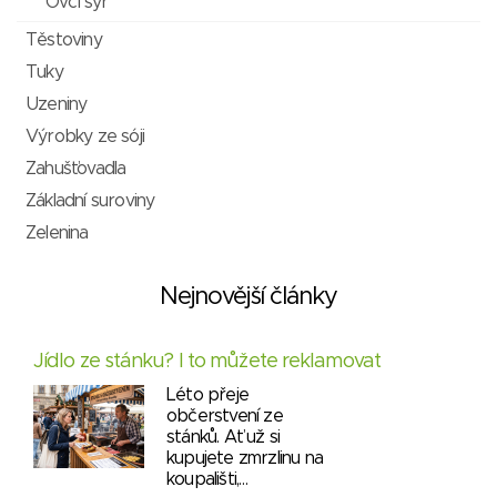
Ovčí sýr
Těstoviny
Tuky
Uzeniny
Výrobky ze sóji
Zahušťovadla
Základní suroviny
Zelenina
Nejnovější články
Jídlo ze stánku? I to můžete reklamovat
Léto přeje
občerstvení ze
stánků. Ať už si
kupujete zmrzlinu na
koupališti,…