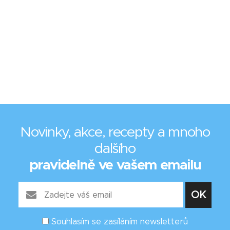
Novinky, akce, recepty a mnoho
dalšího
pravidelně ve vašem emailu
Souhlasím se zasíláním newsletterů