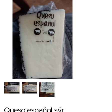
Queso espaňol sýr