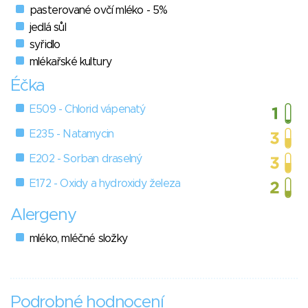
pasterované ovčí mléko - 5%
jedlá sůl
syřidlo
mlékařské kultury
Éčka
E509 - Chlorid vápenatý
E235 - Natamycin
E202 - Sorban draselný
E172 - Oxidy a hydroxidy železa
Alergeny
mléko, mléčné složky
Podrobné hodnocení