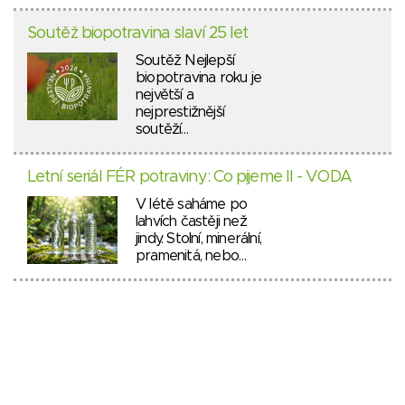
Soutěž biopotravina slaví 25 let
Soutěž Nejlepší
biopotravina roku je
největší a
nejprestižnější
soutěží…
Letní seriál FÉR potraviny: Co pijeme II - VODA
V létě saháme po
lahvích častěji než
jindy. Stolní, minerální,
pramenitá, nebo…