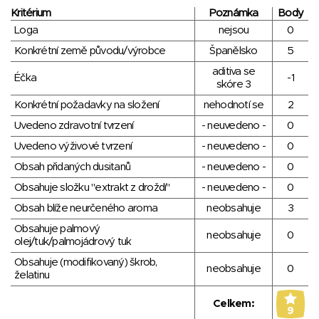
Kritérium
Poznámka
Body
Loga
nejsou
0
Konkrétní země původu/výrobce
Španělsko
5
aditiva se
Éčka
-1
skóre 3
Konkrétní požadavky na složení
nehodnotí se
2
Uvedeno zdravotní tvrzení
- neuvedeno -
0
Uvedeno výživové tvrzení
- neuvedeno -
0
Obsah přidaných dusitanů
- neuvedeno -
0
Obsahuje složku "extrakt z droždí"
- neuvedeno -
0
Obsah blíže neurčeného aroma
neobsahuje
3
Obsahuje palmový
neobsahuje
0
olej/tuk/palmojádrový tuk
Obsahuje (modifikovaný) škrob,
neobsahuje
0
želatinu
Celkem:
9