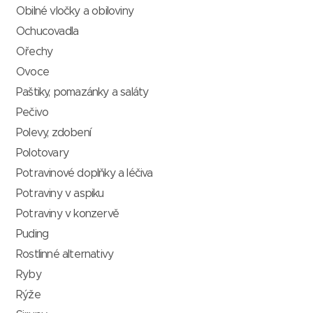
Obilné vločky a obiloviny
Ochucovadla
Ořechy
Ovoce
Paštiky, pomazánky a saláty
Pečivo
Polevy, zdobení
Polotovary
Potravinové doplňky a léčiva
Potraviny v aspiku
Potraviny v konzervě
Puding
Rostlinné alternativy
Ryby
Rýže