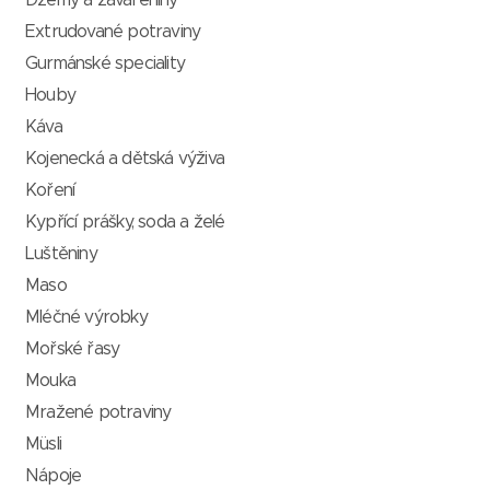
Džemy a zavařeniny
Extrudované potraviny
Gurmánské speciality
Houby
Káva
Kojenecká a dětská výživa
Koření
Kypřící prášky, soda a želé
Luštěniny
Maso
Mléčné výrobky
Mořské řasy
Mouka
Mražené potraviny
Müsli
Nápoje