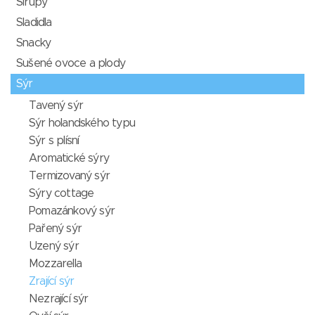
Sirupy
Sladidla
Snacky
Sušené ovoce a plody
Sýr
Tavený sýr
Sýr holandského typu
Sýr s plísní
Aromatické sýry
Termizovaný sýr
Sýry cottage
Pomazánkový sýr
Pařený sýr
Uzený sýr
Mozzarella
Zrající sýr
Nezrající sýr