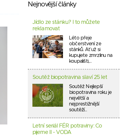
Nejnovější články
Jídlo ze stánku? I to můžete
reklamovat
Léto přeje
občerstvení ze
stánků. Ať už si
kupujete zmrzlinu na
koupališti,…
Soutěž biopotravina slaví 25 let
Soutěž Nejlepší
biopotravina roku je
největší a
nejprestižnější
soutěží…
Letní seriál FÉR potraviny: Co
pijeme II - VODA