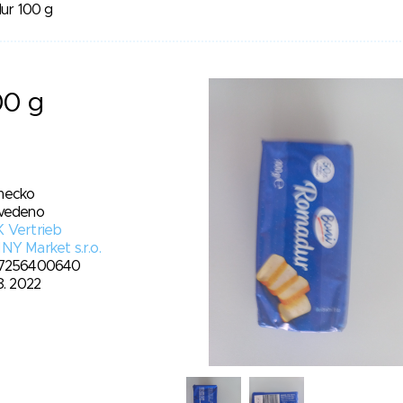
ur 100 g
00 g
ecko
vedeno
 Vertrieb
NY Market s.r.o.
7256400640
8. 2022