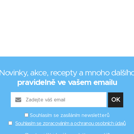
Novinky, akce, recepty a mnoho dalšíh
pravidelně ve vašem emailu
Souhlasím se zasíláním newsletterů
Souhlasím se zpracováním a ochranou osobních údajů