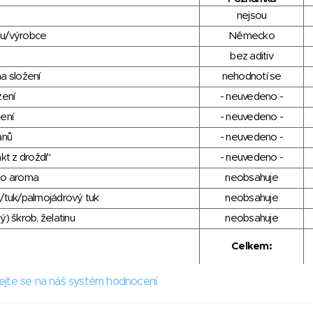
nejsou
du/výrobce
Německo
bez aditiv
a složení
nehodnotí se
zení
- neuvedeno -
ení
- neuvedeno -
anů
- neuvedeno -
kt z droždí"
- neuvedeno -
ho aroma
neobsahuje
/tuk/palmojádrový tuk
neobsahuje
) škrob, želatinu
neobsahuje
Celkem:
ejte se na náš systém hodnocení.