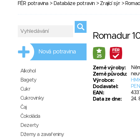
FÉR potravina
>
Databáze potravin
>
Zrající sýr
> Romad
Romadur 1
Nová potravina
25
Něm
Země výroby:
Alkohol
neu
Země původu:
Bagety
HMK
Výrobce:
PEN
Dodavatel:
Cukr
433
EAN:
Cukrovinky
24. 
Data ze dne:
Čaj
Čokoláda
Dezerty
Džemy a zavařeniny