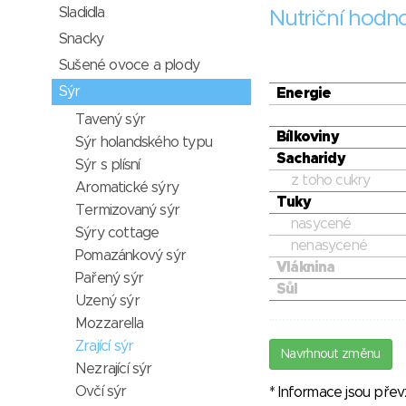
Sladidla
Nutriční hodn
Snacky
Sušené ovoce a plody
Sýr
Energie
Tavený sýr
Bílkoviny
Sýr holandského typu
Sacharidy
Sýr s plísní
z toho cukry
Aromatické sýry
Tuky
Termizovaný sýr
nasycené
Sýry cottage
nenasycené
Pomazánkový sýr
Vláknina
Pařený sýr
Sůl
Uzený sýr
Mozzarella
Zrající sýr
Navrhnout změnu
Nezrající sýr
Ovčí sýr
* Informace jsou pře