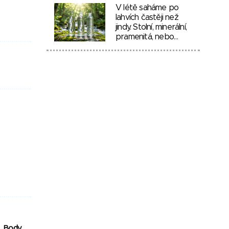
V létě saháme po
lahvích častěji než
jindy. Stolní, minerální,
pramenitá, nebo…
Body