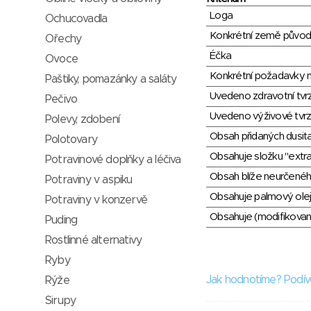
Loga
Ochucovadla
Konkrétní země půvo
Ořechy
Éčka
Ovoce
Konkrétní požadavky n
Paštiky, pomazánky a saláty
Uvedeno zdravotní tvr
Pečivo
Uvedeno výživové tvrz
Polevy, zdobení
Obsah přidaných dusit
Polotovary
Obsahuje složku "extra
Potravinové doplňky a léčiva
Obsah blíže neurčené
Potraviny v aspiku
Obsahuje palmový olej
Potraviny v konzervě
Obsahuje (modifikovaný
Puding
Rostlinné alternativy
Ryby
Jak hodnotíme? Podív
Rýže
Sirupy