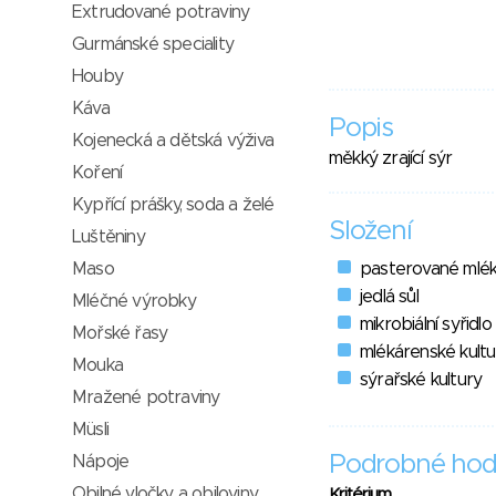
Extrudované potraviny
Gurmánské speciality
Houby
Káva
Popis
Kojenecká a dětská výživa
měkký zrající sýr
Koření
Kypřící prášky, soda a želé
Složení
Luštěniny
Maso
pasterované mlé
jedlá sůl
Mléčné výrobky
mikrobiální syřidlo
Mořské řasy
mlékárenské kultu
Mouka
sýrařské kultury
Mražené potraviny
Müsli
Podrobné hod
Nápoje
Obilné vločky a obiloviny
Kritérium