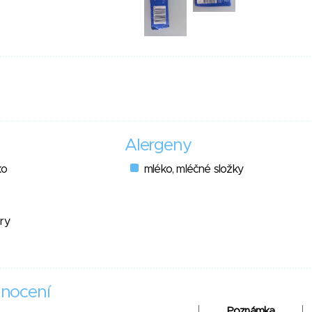
Alergeny
ko
mléko, mléčné složky
ry
nocení
Poznámka