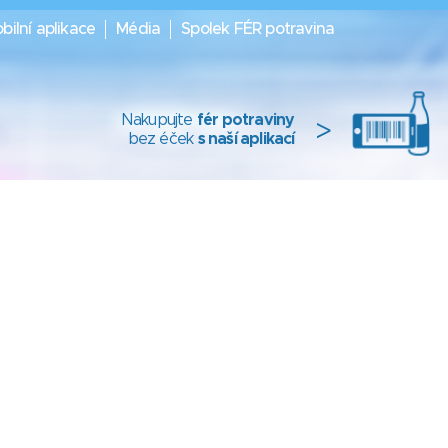
bilní aplikace
Média
Spolek FÉR potravina
Nakupujte
fér potraviny
>
bez éček
s naší aplikací