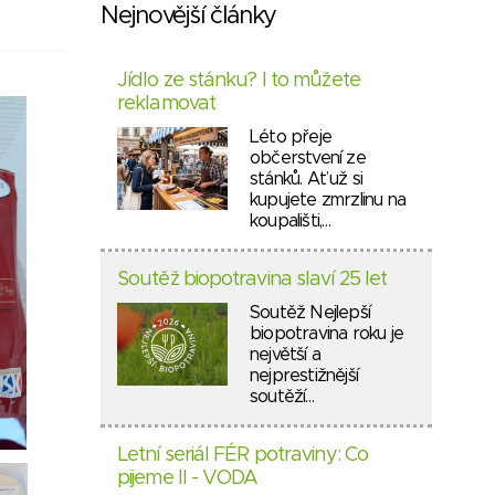
Nejnovější články
Jídlo ze stánku? I to můžete
reklamovat
Léto přeje
občerstvení ze
stánků. Ať už si
kupujete zmrzlinu na
koupališti,…
Soutěž biopotravina slaví 25 let
Soutěž Nejlepší
biopotravina roku je
největší a
nejprestižnější
soutěží…
Letní seriál FÉR potraviny: Co
pijeme II - VODA