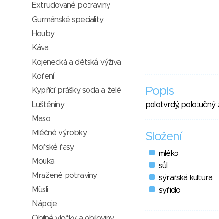
Extrudované potraviny
Gurmánské speciality
Houby
Káva
Kojenecká a dětská výživa
Koření
Popis
Kypřící prášky, soda a želé
Luštěniny
polotvrdý, polotučný, z
Maso
Mléčné výrobky
Složení
Mořské řasy
mléko
Mouka
sůl
Mražené potraviny
sýrařská kultura
Müsli
syřidlo
Nápoje
Obilné vločky a obiloviny