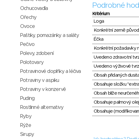
Podrobné hod
Ochucovadla
Kritérium
Ořechy
Loga
Ovoce
Konkrétní země půvo
Paštiky, pomazánky a saláty
Éčka
Pečivo
Konkrétní požadavky n
Polevy, zdobení
Uvedeno zdravotní tvr
Polotovary
Uvedeno výživové tvrz
Potravinové doplňky a léčiva
Obsah přidaných dusit
Potraviny v aspiku
Obsahuje složku "extra
Potraviny v konzervě
Obsah blíže neurčené
Puding
Obsahuje palmový olej
Rostlinné alternativy
Obsahuje (modifikovaný
Ryby
Rýže
Sirupy