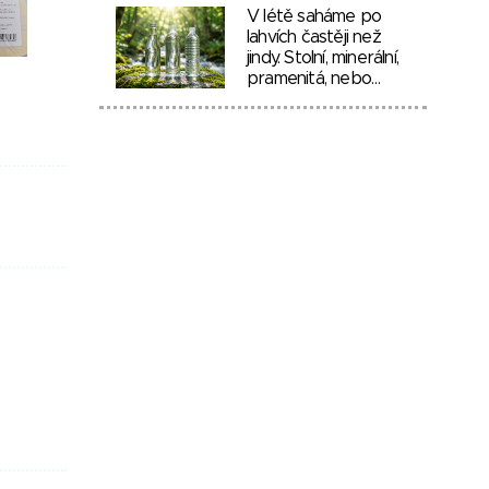
V létě saháme po
lahvích častěji než
jindy. Stolní, minerální,
pramenitá, nebo…