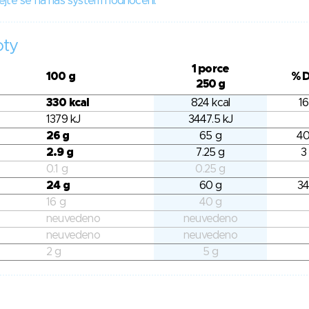
ejte se na náš systém hodnocení.
oty
1 porce
100 g
% 
250 g
330 kcal
824 kcal
16
1379 kJ
3447.5 kJ
26 g
65 g
40
2.9 g
7.25 g
3
0.1 g
0.25 g
24 g
60 g
34
16 g
40 g
neuvedeno
neuvedeno
neuvedeno
neuvedeno
2 g
5 g