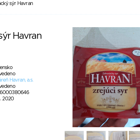
cký sýr Havran
sýr Havran
vensko
vedeno
reň Havran, a.s.
vedeno
6000380646
4. 2020