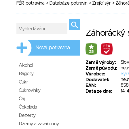
FÉR potravina
>
Databáze potravin
>
Zrající sýr
> Záhorá
Záhorácký 
Nová potravina
25
Slo
Země výroby:
Alkohol
neu
Země původu:
Bagety
Syrá
Výrobce:
neu
Dodavatel:
Cukr
858
EAN:
Cukrovinky
14. 
Data ze dne:
Čaj
Čokoláda
Dezerty
Džemy a zavařeniny