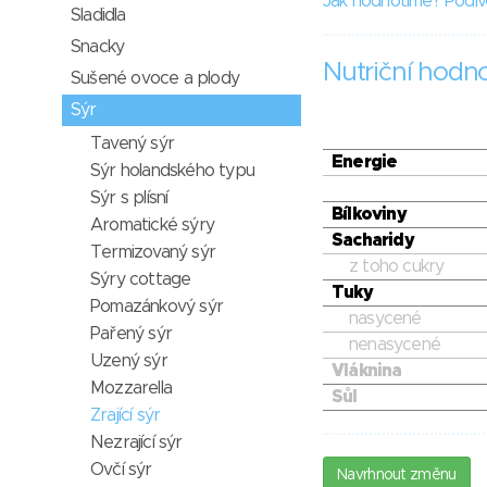
Jak hodnotíme? Podív
Sladidla
Snacky
Nutriční hodn
Sušené ovoce a plody
Sýr
Tavený sýr
Energie
Sýr holandského typu
Sýr s plísní
Bílkoviny
Aromatické sýry
Sacharidy
Termizovaný sýr
z toho cukry
Sýry cottage
Tuky
Pomazánkový sýr
nasycené
Pařený sýr
nenasycené
Uzený sýr
Vláknina
Mozzarella
Sůl
Zrající sýr
Nezrající sýr
Ovčí sýr
Navrhnout změnu