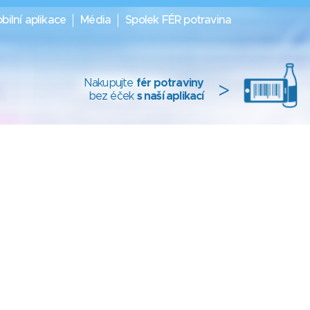
bilní aplikace
Média
Spolek FÉR potravina
Nakupujte
fér potraviny
>
bez éček
s naší aplikací