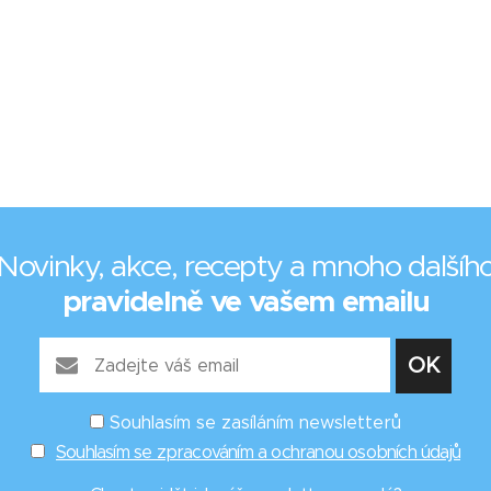
Novinky, akce, recepty a mnoho dalšíh
pravidelně ve vašem emailu
Souhlasím se zasíláním newsletterů
Souhlasím se zpracováním a ochranou osobních údajů