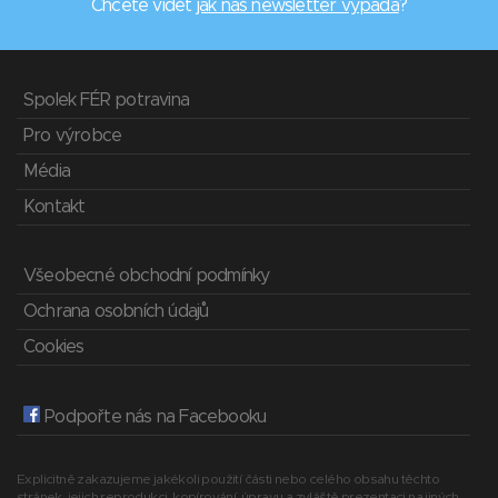
Chcete vidět
jak náš newsletter vypadá
?
Spolek FÉR potravina
Pro výrobce
Média
Kontakt
Všeobecné obchodní podmínky
Ochrana osobních údajů
Cookies
Podpořte nás na Facebooku
Explicitně zakazujeme jakékoli použití části nebo celého obsahu těchto
stránek, jejich reprodukci, kopírování, úpravu a zvláště prezentaci na jiných