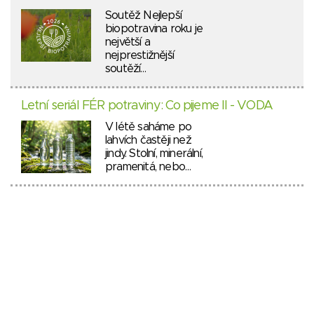
Soutěž Nejlepší
biopotravina roku je
největší a
nejprestižnější
soutěží…
Letní seriál FÉR potraviny: Co pijeme II - VODA
V létě saháme po
lahvích častěji než
jindy. Stolní, minerální,
pramenitá, nebo…