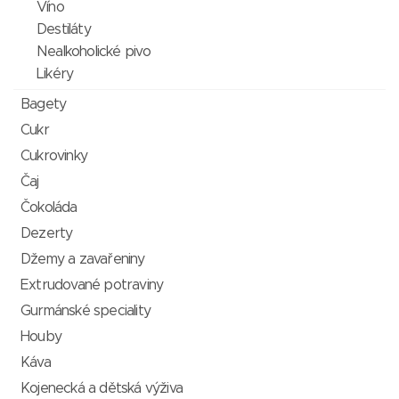
Víno
Destiláty
Nealkoholické pivo
Likéry
Bagety
Cukr
Cukrovinky
Čaj
Čokoláda
Dezerty
Džemy a zavařeniny
Extrudované potraviny
Gurmánské speciality
Houby
Káva
Kojenecká a dětská výživa