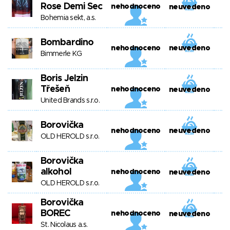
Rose Demi Sec
nehodnoceno
neuvedeno
Bohemia sekt, a.s.
Bombardino
nehodnoceno
neuvedeno
Bimmerle KG
Boris Jelzin
Třešeň
nehodnoceno
neuvedeno
United Brands s.r.o.
Borovička
nehodnoceno
neuvedeno
OLD HEROLD s.r.o.
Borovička
alkohol
nehodnoceno
neuvedeno
OLD HEROLD s.r.o.
Borovička
BOREC
nehodnoceno
neuvedeno
St. Nicolaus a.s.