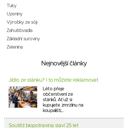
Tuky
Uzeniny
Výrobky ze sóji
Zahušťovadla
Základní suroviny
Zelenina
Nejnovější články
Jídlo ze stánku? I to můžete reklamovat
Léto přeje
občerstvení ze
stánků. Ať už si
kupujete zmrzlinu na
koupališti,…
Soutěž biopotravina slaví 25 let