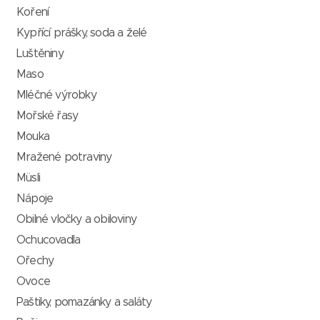
Koření
Kypřící prášky, soda a želé
Luštěniny
Maso
Mléčné výrobky
Mořské řasy
Mouka
Mražené potraviny
Müsli
Nápoje
Obilné vločky a obiloviny
Ochucovadla
Ořechy
Ovoce
Paštiky, pomazánky a saláty