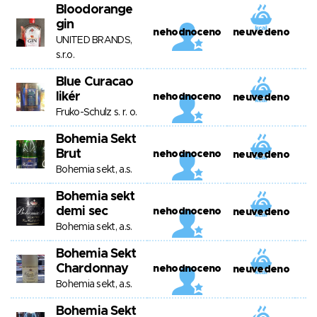
Bloodorange
gin
nehodnoceno
neuvedeno
UNITED BRANDS,
s.r.o.
Blue Curacao
likér
nehodnoceno
neuvedeno
Fruko-Schulz s. r. o.
Bohemia Sekt
Brut
nehodnoceno
neuvedeno
Bohemia sekt, a.s.
Bohemia sekt
demi sec
nehodnoceno
neuvedeno
Bohemia sekt, a.s.
Bohemia Sekt
Chardonnay
nehodnoceno
neuvedeno
Bohemia sekt, a.s.
Bohemia Sekt