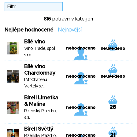
816
potravin v kategorii
Nejlépe hodnocené
Nejnovější
Bílé víno
nehodnoceno
Víno Trade, spol.
neuvedeno
s.r.o.
Bílé víno
Chardonnay
nehodnoceno
neuvedeno
I.M."Chateau
Vartely s.r.l.
Birell Limetka
& Malina
26
nehodnoceno
Plzeňský Prazdroj,
a.s.
Birell Světlý
21
nehodnoceno
Plzeňský Prazdroj,