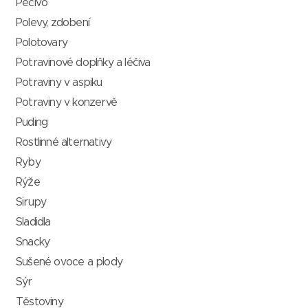
Pečivo
Polevy, zdobení
Polotovary
Potravinové doplňky a léčiva
Potraviny v aspiku
Potraviny v konzervě
Puding
Rostlinné alternativy
Ryby
Rýže
Sirupy
Sladidla
Snacky
Sušené ovoce a plody
Sýr
Těstoviny