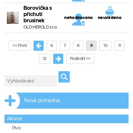
Borovička s
příchutí
nehodnoceno
neuvedeno
brusinek
OLD HEROLD s.r.o.
<< První
6
7
8
9
10
11
12
Poslední >>
Nová potravina
Alkohol
Pivo