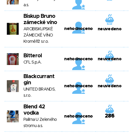
a.s.
Biskup Bruno
zámecké víno
nehodnoceno
ARCIBISKUPSKÉ
neuvedeno
ZÁMECKÉ VÍNO
Kroměříž s.r.o.
Bitterol
nehodnoceno
neuvedeno
CFL S.p.A.
Blackcurrant
gin
nehodnoceno
neuvedeno
UNITED BRANDS,
s.r.o.
Blend 42
vodka
286
nehodnoceno
Palírna U Zeleného
stromu a.s.