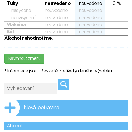
Tuky
neuvedeno
neuvedeno
0 %
nasycené
neuvedeno
neuvedeno
nenasycené
neuvedeno
neuvedeno
Vláknina
neuvedeno
neuvedeno
Sůl
neuvedeno
neuvedeno
Alkohol nehodnotíme.
Navrhnout změnu
* Informace jsou převzaté z etikety daného výrobku
Nová potravina
Alkohol