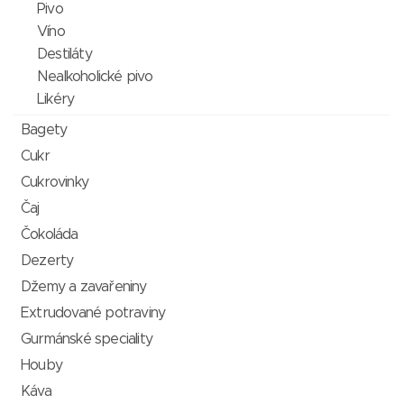
Pivo
Víno
Destiláty
Nealkoholické pivo
Likéry
Bagety
Cukr
Cukrovinky
Čaj
Čokoláda
Dezerty
Džemy a zavařeniny
Extrudované potraviny
Gurmánské speciality
Houby
Káva