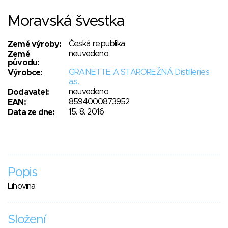
Moravská švestka
Česká republika
Země výroby:
neuvedeno
Země
původu:
GRANETTE A STAROREŽNÁ Distilleries
Výrobce:
a.s.
neuvedeno
Dodavatel:
8594000873952
EAN:
15. 8. 2016
Data ze dne:
Popis
Lihovina
Složení