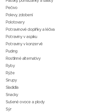
Paštiky, pomazánky a saláty
Pečivo
Polevy, zdobení
Polotovary
Potravinové doplňky a léčiva
Potraviny v aspiku
Potraviny v konzervě
Puding
Rostlinné alternativy
Ryby
Rýže
Sirupy
Sladidla
Snacky
Sušené ovoce a plody
Sýr