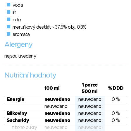
voda
líh
cukr
meruňkový destilát - 37,5% obj., 0,3%
aromata
Alergeny
nejsou uvedeny
Nutriční hodnoty
1 porce
100 ml
% DDD
500 ml
Energie
neuvedeno
neuvedeno
0 %
neuvedeno
neuvedeno
Bílkoviny
neuvedeno
neuvedeno
0 %
Sacharidy
neuvedeno
neuvedeno
0 %
z toho cukry
neuvedeno
neuvedeno