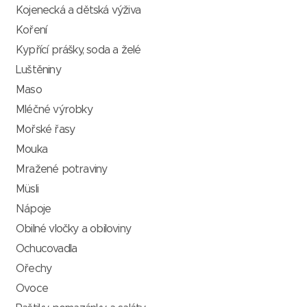
Kojenecká a dětská výživa
Koření
Kypřící prášky, soda a želé
Luštěniny
Maso
Mléčné výrobky
Mořské řasy
Mouka
Mražené potraviny
Müsli
Nápoje
Obilné vločky a obiloviny
Ochucovadla
Ořechy
Ovoce