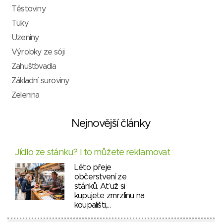
Těstoviny
Tuky
Uzeniny
Výrobky ze sóji
Zahušťovadla
Základní suroviny
Zelenina
Nejnovější články
Jídlo ze stánku? I to můžete reklamovat
Léto přeje
občerstvení ze
stánků. Ať už si
kupujete zmrzlinu na
koupališti,…