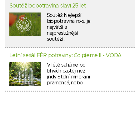
Soutěž biopotravina slaví 25 let
Soutěž Nejlepší
biopotravina roku je
největší a
nejprestižnější
soutěží…
Letní seriál FÉR potraviny: Co pijeme II - VODA
V létě saháme po
lahvích častěji než
jindy. Stolní, minerální,
pramenitá, nebo…