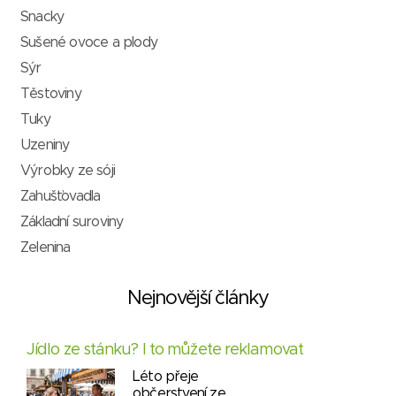
Snacky
Sušené ovoce a plody
Sýr
Těstoviny
Tuky
Uzeniny
Výrobky ze sóji
Zahušťovadla
Základní suroviny
Zelenina
Nejnovější články
Jídlo ze stánku? I to můžete reklamovat
Léto přeje
občerstvení ze