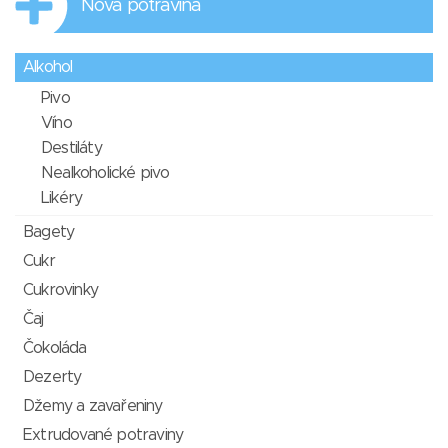
Nová potravina
Alkohol
Pivo
Víno
Destiláty
Nealkoholické pivo
Likéry
Bagety
Cukr
Cukrovinky
Čaj
Čokoláda
Dezerty
Džemy a zavařeniny
Extrudované potraviny