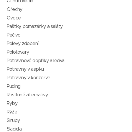
Ochucovadla
Ořechy
Ovoce
Paštiky, pomazánky a saláty
Pečivo
Polevy, zdobení
Polotovary
Potravinové doplňky a léčiva
Potraviny v aspiku
Potraviny v konzervě
Puding
Rostlinné alternativy
Ryby
Rýže
Sirupy
Sladidla