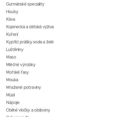
Gurmánské speciality
Houby
Káva
Kojenecká a dětská výživa
Koření
Kypřící prášky, soda a želé
Luštěniny
Maso
Mléčné výrobky
Mořské řasy
Mouka
Mražené potraviny
Müsli
Nápoje
Obilné vločky a obiloviny