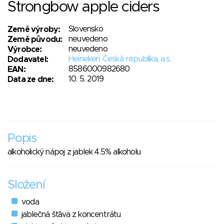
Strongbow apple ciders
Slovensko
Země výroby:
neuvedeno
Země původu:
neuvedeno
Výrobce:
Heineken Česká republika, a.s.
Dodavatel:
8586000982680
EAN:
10. 5. 2019
Data ze dne:
Popis
alkoholický nápoj z jablek 4.5% alkoholu
Složení
voda
jablečná šťáva z koncentrátu