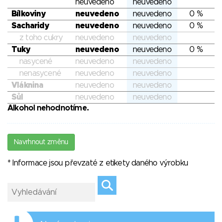
neuvedeno
neuvedeno
Bílkoviny
neuvedeno
neuvedeno
0 %
Sacharidy
neuvedeno
neuvedeno
0 %
z toho cukry
neuvedeno
neuvedeno
Tuky
neuvedeno
neuvedeno
0 %
nasycené
neuvedeno
neuvedeno
nenasycené
neuvedeno
neuvedeno
Vláknina
neuvedeno
neuvedeno
Sůl
neuvedeno
neuvedeno
Alkohol nehodnotíme.
Navrhnout změnu
* Informace jsou převzaté z etikety daného výrobku