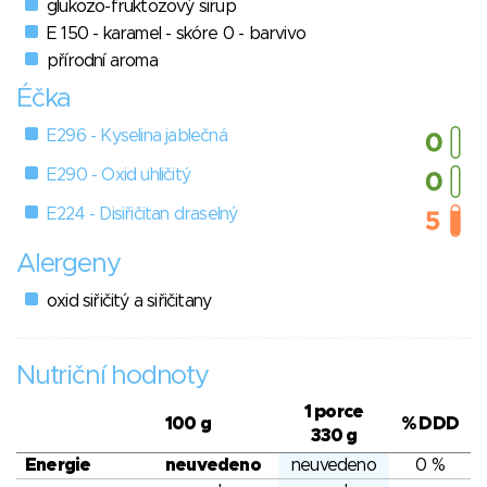
glukozo-fruktozový sirup
E 150 - karamel - skóre 0 - barvivo
přírodní aroma
Éčka
E296 - Kyselina jablečná
E290 - Oxid uhličitý
E224 - Disiřičitan draselný
Alergeny
oxid siřičitý a siřičitany
Nutriční hodnoty
1 porce
100 g
% DDD
330 g
Energie
neuvedeno
neuvedeno
0 %