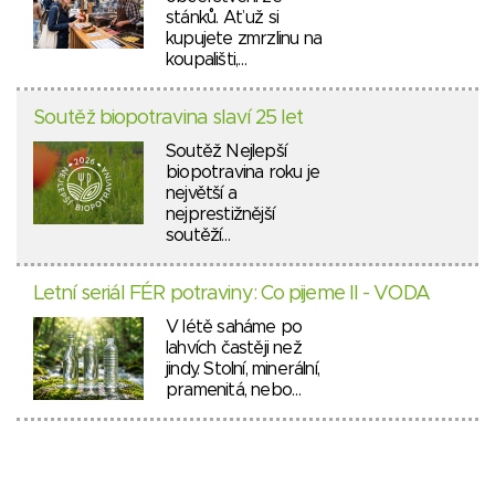
stánků. Ať už si
kupujete zmrzlinu na
koupališti,…
Soutěž biopotravina slaví 25 let
Soutěž Nejlepší
biopotravina roku je
největší a
nejprestižnější
soutěží…
Letní seriál FÉR potraviny: Co pijeme II - VODA
V létě saháme po
lahvích častěji než
jindy. Stolní, minerální,
pramenitá, nebo…