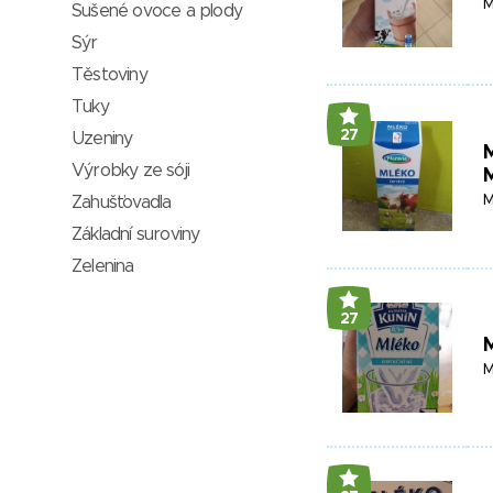
M
Sušené ovoce a plody
Sýr
Těstoviny
Tuky
27
Uzeniny
M
Výrobky ze sóji
M
Zahušťovadla
Základní suroviny
Zelenina
27
M