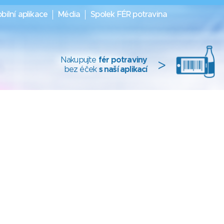
bilní aplikace
Média
Spolek FÉR potravina
Nakupujte
fér potraviny
>
bez éček
s naší aplikací