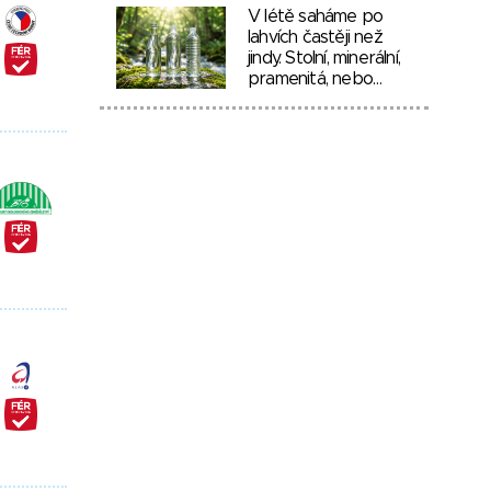
V létě saháme po
lahvích častěji než
jindy. Stolní, minerální,
pramenitá, nebo…