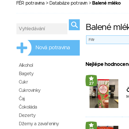
FÉR potravina
>
Databáze potravin
>
Balené mléko
Balené mlé
Filtr
Nová potravina
Nejlépe hodnocen
Alkohol
Bagety
Cukr
27
Č
Cukrovinky
M
Čaj
Čokoláda
Dezerty
Džemy a zavařeniny