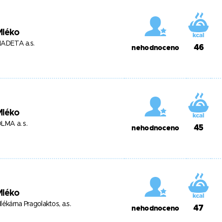
Mléko
ADETA a.s.
46
nehodnoceno
Mléko
LMA a. s.
45
nehodnoceno
Mléko
lékárna Pragolaktos, a.s.
47
nehodnoceno