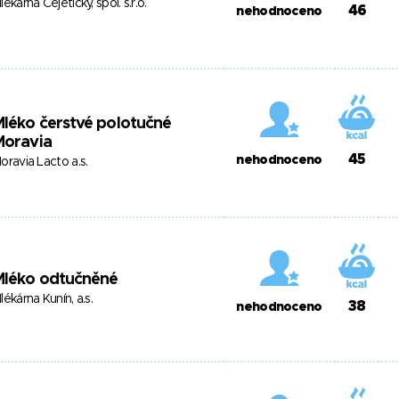
lékárna Čejetičky, spol. s.r.o.
46
nehodnoceno
léko čerstvé polotučné
Moravia
45
nehodnoceno
oravia Lacto a.s.
Mléko odtučněné
lékárna Kunín, a.s.
38
nehodnoceno