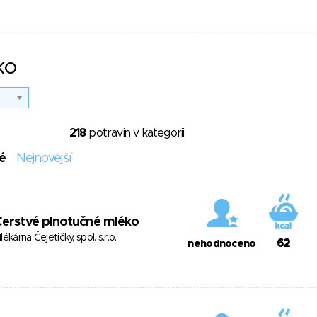
ko
218
potravin v kategorii
é
Nejnovější
erstvé plnotučné mléko
lékárna Čejetičky, spol. s.r.o.
62
nehodnoceno