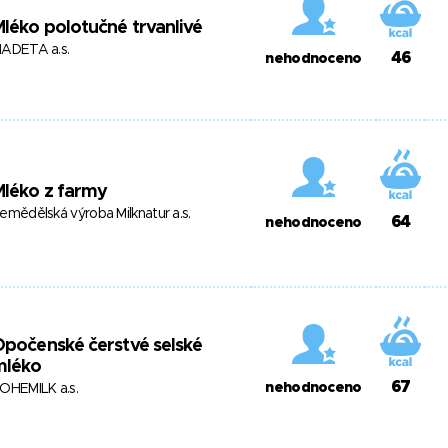
léko polotučné trvanlivé
ADETA a.s.
46
nehodnoceno
léko z farmy
emědělská výroba Milknatur a.s.
64
nehodnoceno
počenské čerstvé selské
mléko
67
nehodnoceno
OHEMILK a.s.