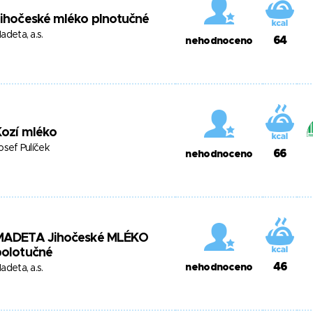
ihočeské mléko plnotučné
adeta, a.s.
64
nehodnoceno
ozí mléko
osef Pulíček
66
nehodnoceno
MADETA Jihočeské MLÉKO
polotučné
46
nehodnoceno
adeta, a.s.