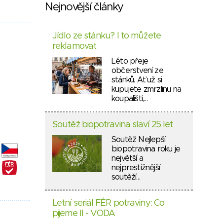
Nejnovější články
Jídlo ze stánku? I to můžete
reklamovat
Léto přeje
občerstvení ze
stánků. Ať už si
kupujete zmrzlinu na
koupališti,…
Soutěž biopotravina slaví 25 let
Soutěž Nejlepší
biopotravina roku je
největší a
nejprestižnější
soutěží…
Letní seriál FÉR potraviny: Co
pijeme II - VODA