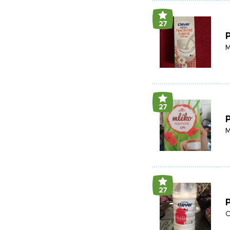
27
P
M
27
M
27
O