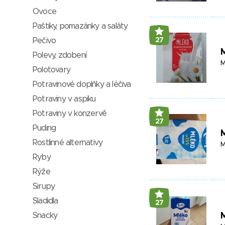
Ovoce
Paštiky, pomazánky a saláty
Pečivo
27
Polevy, zdobení
M
Polotovary
Potravinové doplňky a léčiva
Potraviny v aspiku
Potraviny v konzervě
27
Puding
Rostlinné alternativy
M
Ryby
Rýže
Sirupy
Sladidla
27
Snacky
M