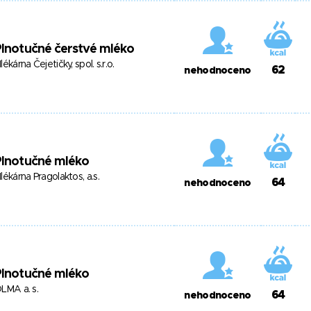
lnotučné čerstvé mléko
lékárna Čejetičky, spol. s.r.o.
62
nehodnoceno
Plnotučné mléko
lékárna Pragolaktos, a.s.
64
nehodnoceno
Plnotučné mléko
LMA a. s.
64
nehodnoceno