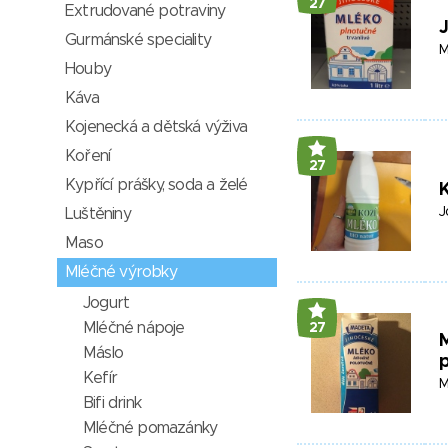
27
Extrudované potraviny
J
Gurmánské speciality
M
Houby
Káva
Kojenecká a dětská výživa
Koření
27
Kypřící prášky, soda a želé
K
J
Luštěniny
Maso
Mléčné výrobky
Jogurt
Mléčné nápoje
27
Máslo
Kefír
M
Bifi drink
Mléčné pomazánky