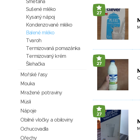
Smetana
Sušené mléko
27
Kysaný nápoj
Kondenzované mléko
M
Balené mléko
Tvaroh
Termizovaná pomazánka
Termizovaný krém
Šlehačka
27
Mořské řasy
O
Mouka
Mražené potraviny
Müsli
Nápoje
27
Obilné vločky a obiloviny
Ochucovadla
M
Ořechy