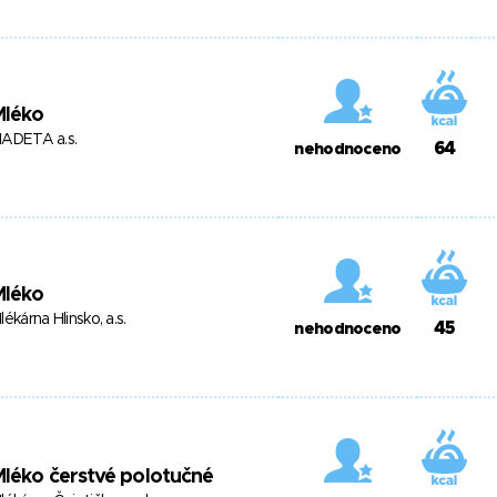
Mléko
ADETA a.s.
64
nehodnoceno
Mléko
lékárna Hlinsko, a.s.
45
nehodnoceno
léko čerstvé polotučné