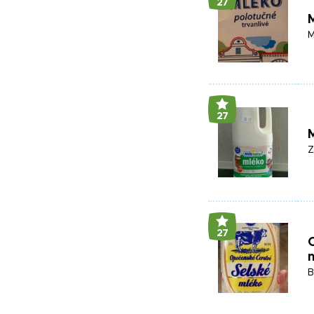
27
M
M
27
M
Z
27
O
B