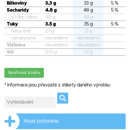
Bílkoviny
3.3 g
33 g
5 %
Sacharidy
4.8 g
48 g
5 %
z toho cukry
4.8 g
48 g
Tuky
3.5 g
35 g
5 %
nasycené
2.1 g
21 g
nenasycené
neuvedeno
neuvedeno
Vláknina
neuvedeno
neuvedeno
Sůl
0.13 g
1.3 g
Navrhnout změnu
* Informace jsou převzaté z etikety daného výrobku
Nová potravina