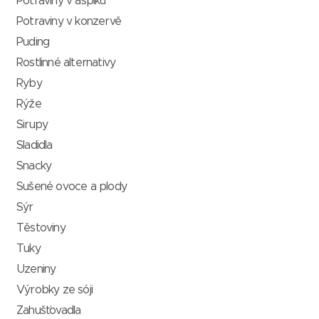
Potraviny v aspiku
Potraviny v konzervě
Puding
Rostlinné alternativy
Ryby
Rýže
Sirupy
Sladidla
Snacky
Sušené ovoce a plody
Sýr
Těstoviny
Tuky
Uzeniny
Výrobky ze sóji
Zahušťovadla