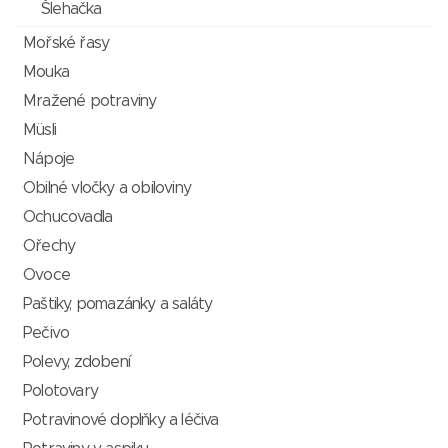
Šlehačka
Mořské řasy
Mouka
Mražené potraviny
Müsli
Nápoje
Obilné vločky a obiloviny
Ochucovadla
Ořechy
Ovoce
Paštiky, pomazánky a saláty
Pečivo
Polevy, zdobení
Polotovary
Potravinové doplňky a léčiva