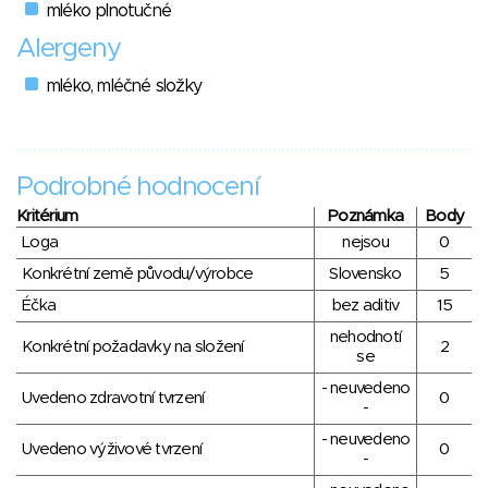
mléko plnotučné
Alergeny
mléko, mléčné složky
Podrobné hodnocení
Kritérium
Poznámka
Body
Loga
nejsou
0
Konkrétní země původu/výrobce
Slovensko
5
Éčka
bez aditiv
15
nehodnotí
Konkrétní požadavky na složení
2
se
- neuvedeno
Uvedeno zdravotní tvrzení
0
-
- neuvedeno
Uvedeno výživové tvrzení
0
-