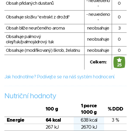
- neuvedeno
Obsah přidaných dusitanů
0
-
- neuvedeno
Obsahuje složku "extrakt z droždí"
0
-
Obsah blíže neurčeného aroma
neobsahuje
3
Obsahuje palmový
neobsahuje
0
olej/tuk/palmojádrový tuk
Obsahuje (modifikovaný) škrob, želatinu
neobsahuje
0
Celkem:
25
Jak hodnotíme? Podívejte se na náš systém hodnocení.
Nutriční hodnoty
1 porce
100 g
% DDD
1000 g
Energie
64 kcal
638 kcal
3 %
267 kJ
2670 kJ