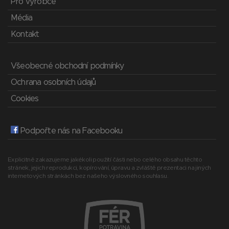
Pro výrobce
Média
Kontakt
Všeobecné obchodní podmínky
Ochrana osobních údajů
Cookies
Podpořte nás na Facebooku
Explicitně zakazujeme jakékoli použití části nebo celého obsahu těchto
stránek, jejich reprodukci, kopírování, úpravu a zvláště prezentaci na jiných
internetových stránkách bez našeho výslovného souhlasu.