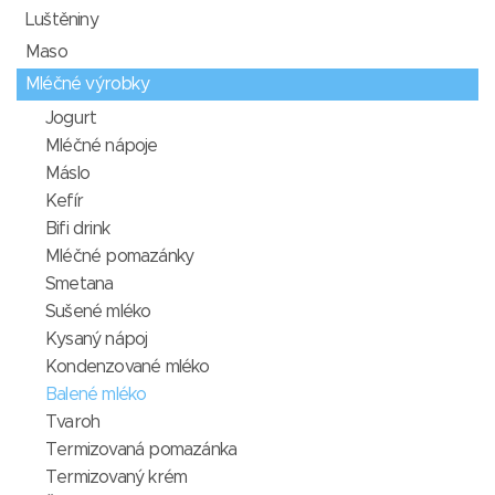
Luštěniny
Maso
Mléčné výrobky
Jogurt
Mléčné nápoje
Máslo
Kefír
Bifi drink
Mléčné pomazánky
Smetana
Sušené mléko
Kysaný nápoj
Kondenzované mléko
Balené mléko
Tvaroh
Termizovaná pomazánka
Termizovaný krém