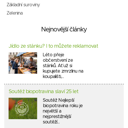
Základní suroviny
Zelenina
Nejnovější články
Jídlo ze stánku? I to můžete reklamovat
Léto přeje
občerstvení ze
stánků. Ať už si
kupujete zmrzlinu na
koupališti,…
Soutěž biopotravina slaví 25 let
Soutěž Nejlepší
biopotravina roku je
největší a
nejprestižnější
soutěží…