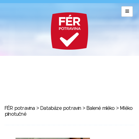
FÉR potravina
>
Databáze potravin
>
Balené mléko
> Mléko
plnotučné