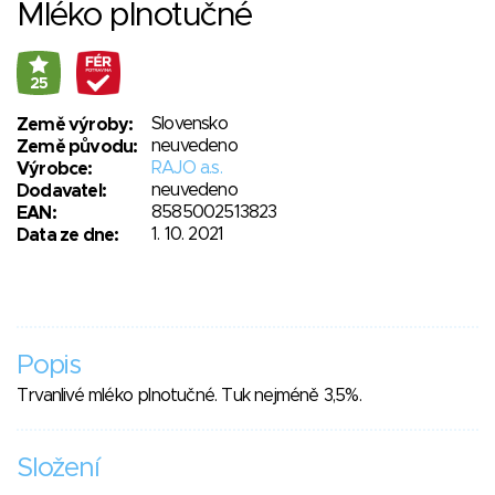
Mléko plnotučné
25
Slovensko
Země výroby:
neuvedeno
Země původu:
RAJO a.s.
Výrobce:
neuvedeno
Dodavatel:
8585002513823
EAN:
1. 10. 2021
Data ze dne:
Popis
Trvanlivé mléko plnotučné. Tuk nejméně 3,5%.
Složení