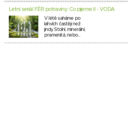
Letní seriál FÉR potraviny: Co pijeme II - VODA
V létě saháme po
lahvích častěji než
jindy. Stolní, minerální,
pramenitá, nebo…