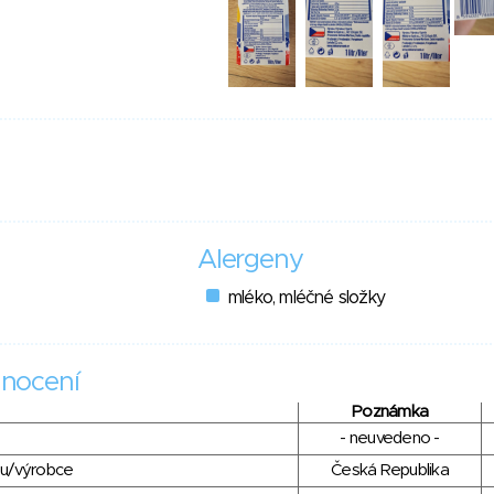
Alergeny
mléko, mléčné složky
nocení
Poznámka
- neuvedeno -
du/výrobce
Česká Republika