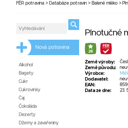
FÉR potravina
>
Databáze potravin
>
Balené mléko
> Pl
Plnotučné 
Nová potravina
26
Čes
Země výroby:
Alkohol
neu
Země původu:
Bagety
Mlék
Výrobce:
neu
Dodavatel:
Cukr
859
EAN:
Cukrovinky
23. 
Data ze dne:
Čaj
Čokoláda
Dezerty
Džemy a zavařeniny