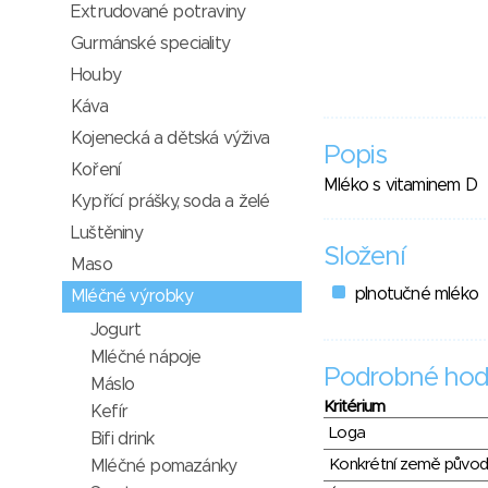
Extrudované potraviny
Gurmánské speciality
Houby
Káva
Kojenecká a dětská výživa
Popis
Koření
Mléko s vitaminem D
Kypřící prášky, soda a želé
Luštěniny
Složení
Maso
plnotučné mléko
Mléčné výrobky
Jogurt
Mléčné nápoje
Podrobné hod
Máslo
Kritérium
Kefír
Loga
Bifi drink
Konkrétní země půvo
Mléčné pomazánky