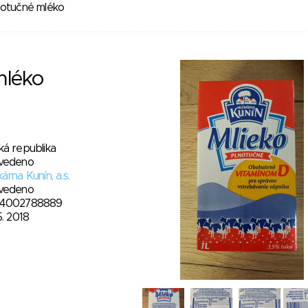
notučné mléko
mléko
ká republika
vedeno
árna Kunín, a.s.
vedeno
4002788889
5. 2018