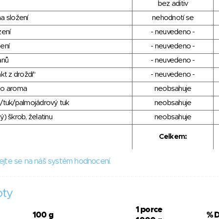
bez aditiv
a složení
nehodnotí se
zení
- neuvedeno -
ení
- neuvedeno -
anů
- neuvedeno -
kt z droždí"
- neuvedeno -
ho aroma
neobsahuje
/tuk/palmojádrový tuk
neobsahuje
) škrob, želatinu
neobsahuje
Celkem:
ejte se na náš systém hodnocení.
oty
1 porce
100 g
% 