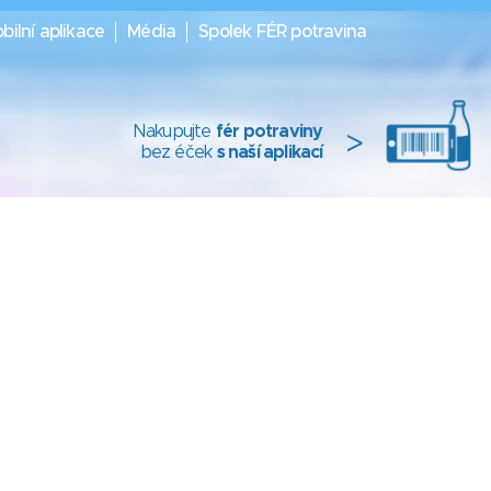
bilní aplikace
Média
Spolek FÉR potravina
Nakupujte
fér potraviny
>
bez éček
s naší aplikací