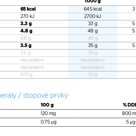
1000 g
65 kcal
645 kcal
3
270 kJ
2700 kJ
3.3 g
33 g
5
4.8 g
48 g
5
4.8 g
48 g
3.5 g
35 g
5
2.5 g
25 g
neuvedeno
neuvedeno
neuvedeno
neuvedeno
0.13 g
1.3 g
erály / stopové prvky
100 g
% DD
120 mg
800 
0.75 μg
5 μg