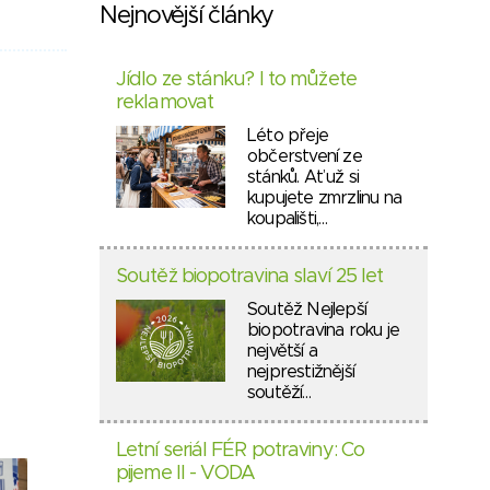
Nejnovější články
Jídlo ze stánku? I to můžete
reklamovat
Léto přeje
občerstvení ze
stánků. Ať už si
kupujete zmrzlinu na
koupališti,…
Soutěž biopotravina slaví 25 let
Soutěž Nejlepší
biopotravina roku je
největší a
nejprestižnější
soutěží…
Letní seriál FÉR potraviny: Co
pijeme II - VODA