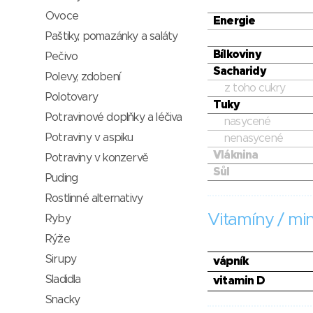
Ovoce
Energie
Paštiky, pomazánky a saláty
Bílkoviny
Pečivo
Sacharidy
Polevy, zdobení
z toho cukry
Polotovary
Tuky
Potravinové doplňky a léčiva
nasycené
Potraviny v aspiku
nenasycené
Vláknina
Potraviny v konzervě
Sůl
Puding
Rostlinné alternativy
Vitamíny / min
Ryby
Rýže
Sirupy
vápník
Sladidla
vitamin D
Snacky