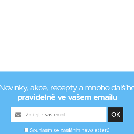
Novinky, akce, recepty a mnoho dalšíh
pravidelně ve vašem emailu
Souhlasím se zasíláním newsletterů