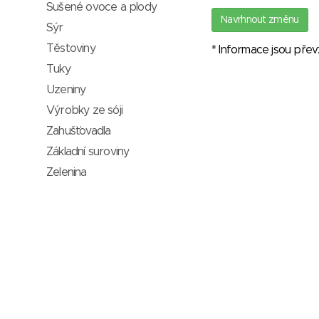
Sušené ovoce a plody
Navrhnout změnu
Sýr
Těstoviny
* Informace jsou pře
Tuky
Uzeniny
Výrobky ze sóji
Zahušťovadla
Základní suroviny
Zelenina