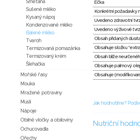
Smetana
Éčka
Sušené mléko
Konkrétní požadavky n
Kysaný nápoj
Uvedeno zdravotní tvr
Kondenzované mléko
Uvedeno výživové tvrz
Balené mléko
Obsah přidaných dusit
Tvaroh
Obsahuje složku "extra
Termizovaná pomazánka
Termizovaný krém
Obsah blíže neurčené
Šlehačka
Obsahuje palmový olej
Mořské řasy
Obsahuje (modifikovaný
Mouka
Mražené potraviny
Müsli
Jak hodnotíme? Podív
Nápoje
Obilné vločky a obiloviny
Nutriční hodn
Ochucovadla
Ořechy