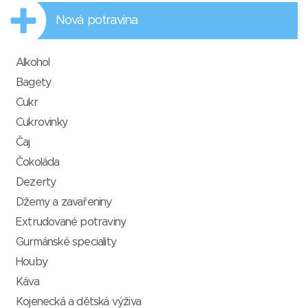
Nová potravina
Alkohol
Bagety
Cukr
Cukrovinky
Čaj
Čokoláda
Dezerty
Džemy a zavařeniny
Extrudované potraviny
Gurmánské speciality
Houby
Káva
Kojenecká a dětská výživa