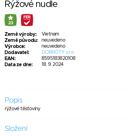
Rýžové nudle
23
Vietnam
Země výroby:
neuvedeno
Země původu:
neuvedeno
Výrobce:
DOBROTY s.r.o.
Dodavatel:
8595183820108
EAN:
18. 9. 2024
Data ze dne:
Popis
rýžové těstoviny
Složení