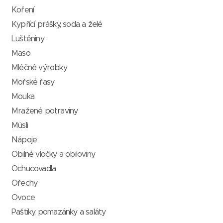
Koření
Kypřící prášky, soda a želé
Luštěniny
Maso
Mléčné výrobky
Mořské řasy
Mouka
Mražené potraviny
Müsli
Nápoje
Obilné vločky a obiloviny
Ochucovadla
Ořechy
Ovoce
Paštiky, pomazánky a saláty