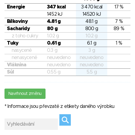
Energie
347 kcal
3 470 kcal
17 %
1452 kJ
14520 kJ
Bílkoviny
4.81 g
48.1 g
7 %
Sacharidy
80 g
800 g
89 %
z toho cukry
1.02 g
10.2 g
Tuky
0.61 g
6.1 g
1 %
nasycené
0.3 g
3 g
nenasycené
neuvedeno
neuvedeno
Vláknina
neuvedeno
neuvedeno
Sůl
0.55 g
5.5 g
Navrhnout změnu
* Informace jsou převzaté z etikety daného výrobku