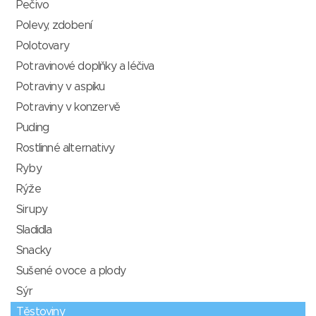
Pečivo
Polevy, zdobení
Polotovary
Potravinové doplňky a léčiva
Potraviny v aspiku
Potraviny v konzervě
Puding
Rostlinné alternativy
Ryby
Rýže
Sirupy
Sladidla
Snacky
Sušené ovoce a plody
Sýr
Těstoviny