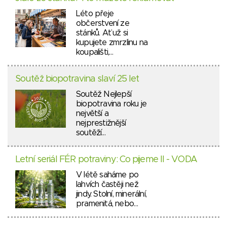
Léto přeje
občerstvení ze
stánků. Ať už si
kupujete zmrzlinu na
koupališti,…
Soutěž biopotravina slaví 25 let
Soutěž Nejlepší
biopotravina roku je
největší a
nejprestižnější
soutěží…
Letní seriál FÉR potraviny: Co pijeme II - VODA
V létě saháme po
lahvích častěji než
jindy. Stolní, minerální,
pramenitá, nebo…