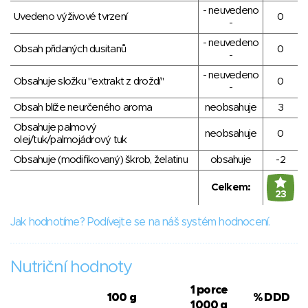
- neuvedeno
Uvedeno výživové tvrzení
0
-
- neuvedeno
Obsah přidaných dusitanů
0
-
- neuvedeno
Obsahuje složku "extrakt z droždí"
0
-
Obsah blíže neurčeného aroma
neobsahuje
3
Obsahuje palmový
neobsahuje
0
olej/tuk/palmojádrový tuk
Obsahuje (modifikovaný) škrob, želatinu
obsahuje
-2
Celkem:
23
Jak hodnotíme? Podívejte se na náš systém hodnocení.
Nutriční hodnoty
1 porce
100 g
% DDD
1000 g