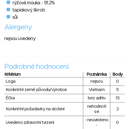
rýžová mouka - 91,2%
tapiokový škrob
sůl
Alergeny
nejsou uvedeny
Podrobné hodnocení
Kritérium
Poznámka
Body
Loga
nejsou
0
Konkrétní země původu/výrobce
Vietnam
5
Éčka
bez aditiv
15
nehodnotí
Konkrétní požadavky na složení
2
se
- neuvedeno
Uvedeno zdravotní tvrzení
0
-