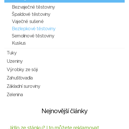
Bezvaječné těstoviny
Špaldové těstoviny
Vaječné sušené
Bezlepkové těstoviny
Semolinové těstoviny
Kuskus
Tuky
Uzeniny
Výrobky ze sóji
Zahušťovadla
Základní suroviny
Zelenina
Nejnovější články
Jídlo ze stánku? I to můžete reklamovat