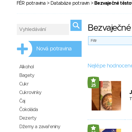
FÉR potravina
>
Databáze potravin
>
Bezvaječné těsto
Bezvaječné 
Filtr
Nová potravina
Nejlépe hodnocen
Alkohol
Bagety
Cukr
25
J
Cukrovinky
T
Čaj
Čokoláda
Dezerty
Džemy a zavařeniny