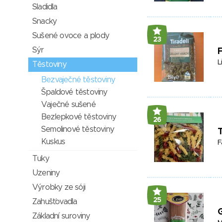
Sladidla
Snacky
Sušené ovoce a plody
23
Sýr
F
L
Těstoviny
Bezvaječné těstoviny
Špaldové těstoviny
Vaječné sušené
Bezlepkové těstoviny
26
Semolinové těstoviny
T
Kuskus
F
Tuky
Uzeniny
Výrobky ze sóji
25
Zahušťovadla
Základní suroviny