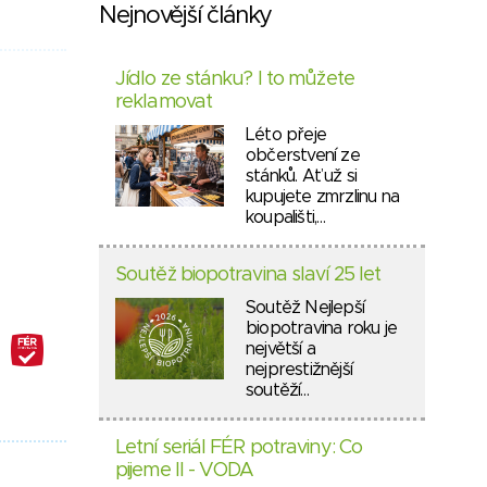
Nejnovější články
Jídlo ze stánku? I to můžete
reklamovat
Léto přeje
občerstvení ze
stánků. Ať už si
kupujete zmrzlinu na
koupališti,…
Soutěž biopotravina slaví 25 let
Soutěž Nejlepší
biopotravina roku je
největší a
nejprestižnější
soutěží…
Letní seriál FÉR potraviny: Co
pijeme II - VODA