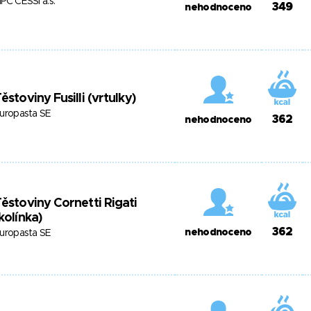
PC CESSI a.s.
349
nehodnoceno
ěstoviny Fusilli (vrtulky)
uropasta SE
362
nehodnoceno
ěstoviny Cornetti Rigati
kolínka)
362
nehodnoceno
uropasta SE