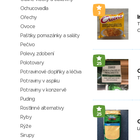
Ochucovadla
3
I
Ořechy
T
Ovoce
C
Paštiky, pomazánky a saláty
Pečivo
Polevy, zdobení
Polotovary
25
Potravinové doplňky a léčiva
T
Potraviny v aspiku
Potraviny v konzervě
Puding
Rostlinné alternativy
25
Ryby
Rýže
L
Sirupy