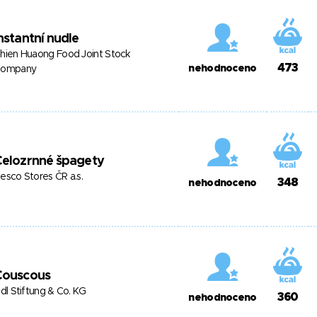
nstantní nudle
hien Huaong Food Joint Stock
473
nehodnoceno
ompany
Celozrnné špagety
esco Stores ČR a.s.
348
nehodnoceno
Couscous
idl Stiftung & Co. KG
360
nehodnoceno