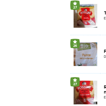
27
E
26
P
D
27
R
E