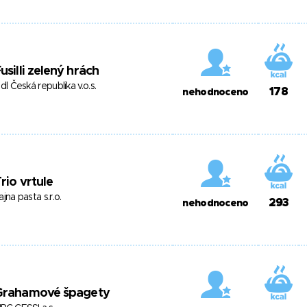
usilli zelený hrách
idl Česká republika v.o.s.
178
nehodnoceno
rio vrtule
ajna pasta s.r.o.
293
nehodnoceno
Grahamové špagety