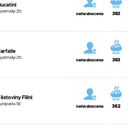
ucatini
yermelyi Ztr.
363
nehodnoceno
arfalle
yermelyi Ztr.
363
nehodnoceno
ěstoviny Filini
uropasta SE
362
nehodnoceno