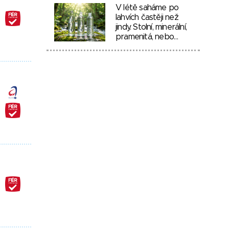
V létě saháme po
lahvích častěji než
jindy. Stolní, minerální,
pramenitá, nebo…