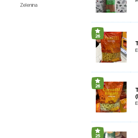
M
Zelenina
26
T
E
26
T
(
E
25