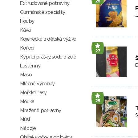
26
Extrudované potraviny
F
Gurmánské speciality
J
Houby
Káva
Kojenecká a dětská výživa
Koření
27
Kypřící prášky, soda a želé
E
Luštěniny
Maso
Mléčné výrobky
Mořské řasy
25
Mouka
T
Mražené potraviny
S
Müsli
Nápoje
Obilné vločky a obiloviny