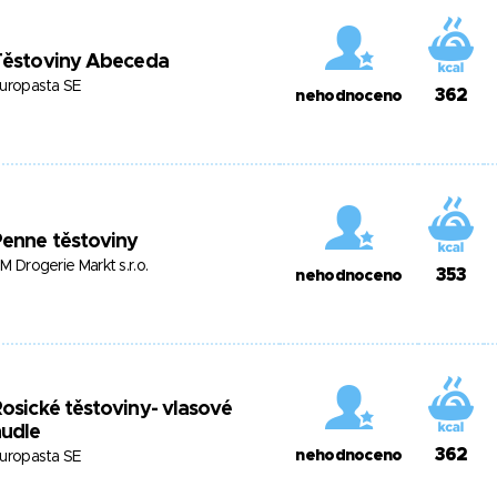
Těstoviny Abeceda
uropasta SE
362
nehodnoceno
enne těstoviny
M Drogerie Markt s.r.o.
353
nehodnoceno
osické těstoviny- vlasové
nudle
362
nehodnoceno
uropasta SE