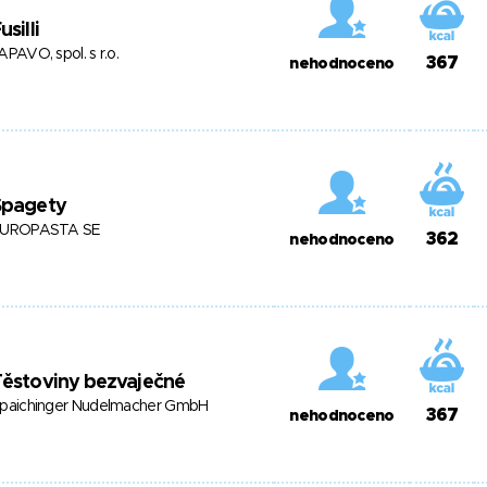
usilli
APAVO, spol. s r.o.
367
nehodnoceno
Špagety
UROPASTA SE
362
nehodnoceno
ěstoviny bezvaječné
paichinger Nudelmacher GmbH
367
nehodnoceno