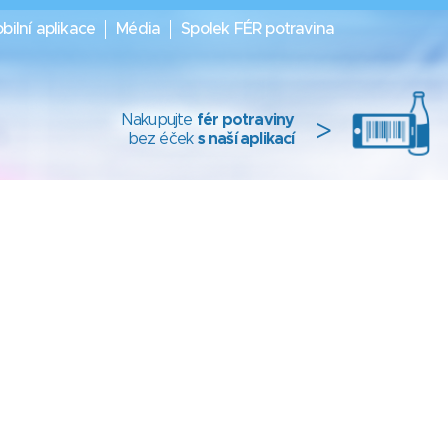
bilní aplikace
Média
Spolek FÉR potravina
Nakupujte
fér potraviny
>
bez éček
s naší aplikací