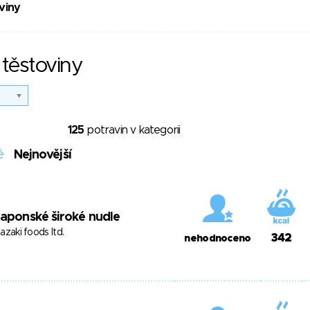
viny
těstoviny
125
potravin v kategorii
é
Nejnovější
aponské široké nudle
azaki foods ltd.
342
nehodnoceno