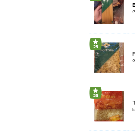
B
G
25
F
G
26
T
E