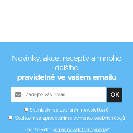
Novinky, akce, recepty a mnoho
dalšího
pravidelně ve vašem emailu
Souhlasím se zasíláním newsletterů
Souhlasím se zpracováním a ochranou osobních údajů
Chcete vidět
jak náš newsletter vypadá
?