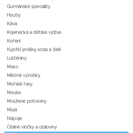
Gurmánské speciality
Houby
Káva
Kojenecká a dětská výživa
Koření
Kypřící prášky, soda a želé
Luštěniny
Maso
Mléčné výrobky
Mořské řasy
Mouka
Mražené potraviny
Müsli
Nápoje
Obilné vločky a obiloviny