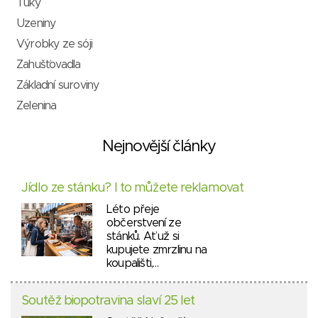
Tuky
Uzeniny
Výrobky ze sóji
Zahušťovadla
Základní suroviny
Zelenina
Nejnovější články
Jídlo ze stánku? I to můžete reklamovat
Léto přeje
občerstvení ze
stánků. Ať už si
kupujete zmrzlinu na
koupališti,…
Soutěž biopotravina slaví 25 let