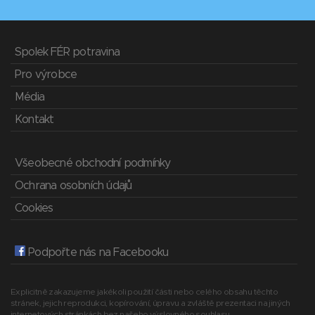
Spolek FÉR potravina
Pro výrobce
Média
Kontakt
Všeobecné obchodní podmínky
Ochrana osobních údajů
Cookies
Podpořte nás na Facebooku
Explicitně zakazujeme jakékoli použití části nebo celého obsahu těchto
stránek, jejich reprodukci, kopírování, úpravu a zvláště prezentaci na jiných
internetových stránkách bez našeho výslovného souhlasu.