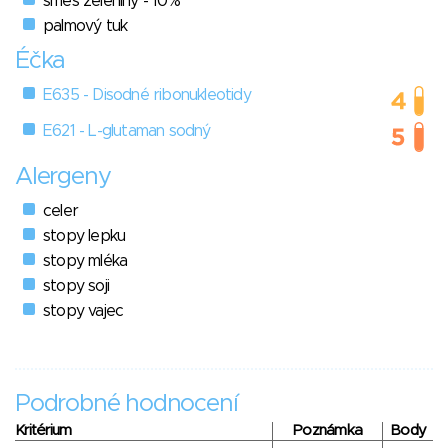
směs zeleniny - 10%
palmový tuk
Éčka
E635 - Disodné ribonukleotidy
E621 - L-glutaman sodný
Alergeny
celer
stopy lepku
stopy mléka
stopy soji
stopy vajec
Podrobné hodnocení
Kritérium
Poznámka
Body