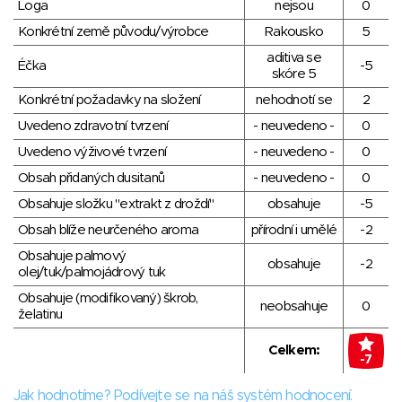
Loga
nejsou
0
Konkrétní země původu/výrobce
Rakousko
5
aditiva se
Éčka
-5
skóre 5
Konkrétní požadavky na složení
nehodnotí se
2
Uvedeno zdravotní tvrzení
- neuvedeno -
0
Uvedeno výživové tvrzení
- neuvedeno -
0
Obsah přidaných dusitanů
- neuvedeno -
0
Obsahuje složku "extrakt z droždí"
obsahuje
-5
Obsah blíže neurčeného aroma
přírodní i umělé
-2
Obsahuje palmový
obsahuje
-2
olej/tuk/palmojádrový tuk
Obsahuje (modifikovaný) škrob,
neobsahuje
0
želatinu
Celkem:
-7
Jak hodnotíme? Podívejte se na náš systém hodnocení.