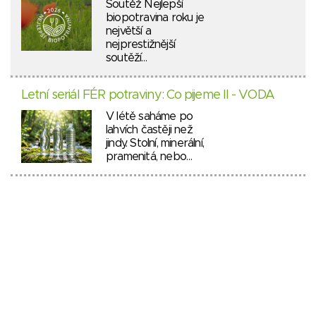
Soutěž Nejlepší
biopotravina roku je
největší a
nejprestižnější
soutěží…
Letní seriál FÉR potraviny: Co pijeme II - VODA
V létě saháme po
lahvích častěji než
jindy. Stolní, minerální,
pramenitá, nebo…