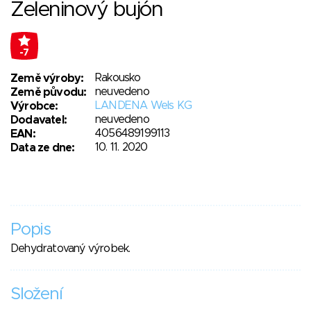
Zeleninový bujón
-7
Rakousko
Země výroby:
neuvedeno
Země původu:
LANDENA Wels KG
Výrobce:
neuvedeno
Dodavatel:
4056489199113
EAN:
10. 11. 2020
Data ze dne:
Popis
Dehydratovaný výrobek.
Složení