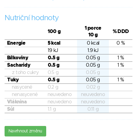
Nutriční hodnoty
1 porce
100 g
% DDD
10 g
Energie
5 kcal
0 kcal
0 %
19 kJ
1.9 kJ
Bílkoviny
0.5 g
0.05 g
1 %
Sacharidy
0.5 g
0.05 g
1 %
z toho cukry
0.5 g
0.05 g
Tuky
0.5 g
0.05 g
1 %
nasycené
0.2 g
0.02 g
nenasycené
neuvedeno
neuvedeno
Vláknina
neuvedeno
neuvedeno
Sůl
1.1 g
0.11 g
Navrhnout změnu