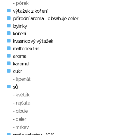
- pórek
výtažek z koření
přírodní aroma - obsahuje celer
bylinky
koření
kvasnicový výtažek
maltodextrin
aroma
karamel
cukr
- špenát
sůl
- květák
- rajčata
- cibule
- celer
- mrkev