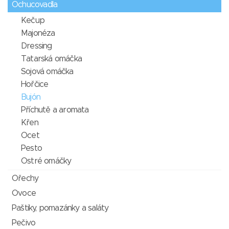
Ochucovadla
Kečup
Majonéza
Dressing
Tatarská omáčka
Sojová omáčka
Hořčice
Bujón
Příchutě a aromata
Křen
Ocet
Pesto
Ostré omáčky
Ořechy
Ovoce
Paštiky, pomazánky a saláty
Pečivo