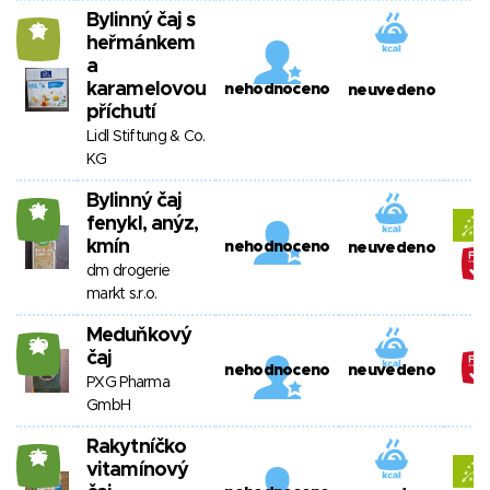
Bylinný čaj s
12
heřmánkem
a
karamelovou
nehodnoceno
neuvedeno
příchutí
Lidl Stiftung & Co.
KG
Bylinný čaj
21
fenykl, anýz,
kmín
nehodnoceno
neuvedeno
dm drogerie
markt s.r.o.
Meduňkový
20
čaj
nehodnoceno
neuvedeno
PXG Pharma
GmbH
Rakytníčko
26
vitamínový