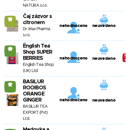
NATURA s.r.o.
Čaj zázvor s
10
citronem
nehodnoceno
neuvedeno
Dr. Max Pharma
s.r.o.
Ënglish Tea
25
Shop SUPER
BERRIES
nehodnoceno
neuvedeno
English Tea Shop
(UK) Ltd.
BASILUR
17
ROOIBOS
ORANGE
GINGER
nehodnoceno
neuvedeno
BASILUR TEA
EXPORT (Pvt)
Ltd.
Medovka a