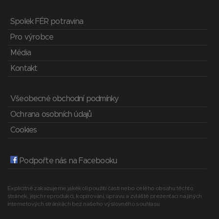
Spolek FÉR potravina
Pro výrobce
Média
Kontakt
Všeobecné obchodní podmínky
Ochrana osobních údajů
Cookies
Podpořte nás na Facebooku
Explicitně zakazujeme jakékoli použití části nebo celého obsahu těchto
stránek, jejich reprodukci, kopírování, úpravu a zvláště prezentaci na jiných
internetových stránkách bez našeho výslovného souhlasu.