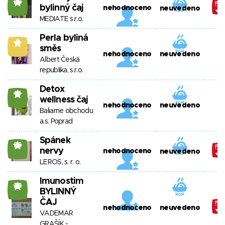
26
bylinný čaj
nehodnoceno
neuvedeno
MEDIATE s.r.o.
Perla byliná
7
směs
nehodnoceno
neuvedeno
Albert Česká
republika, s.r.o.
Detox
17
wellness čaj
nehodnoceno
neuvedeno
Baliarne obchodu
a.s. Poprad
Spánek
26
nervy
nehodnoceno
neuvedeno
LEROS, s. r. o.
Imunostim
26
BYLINNÝ
ČAJ
nehodnoceno
neuvedeno
VADEMAR
GRAŠÍK -