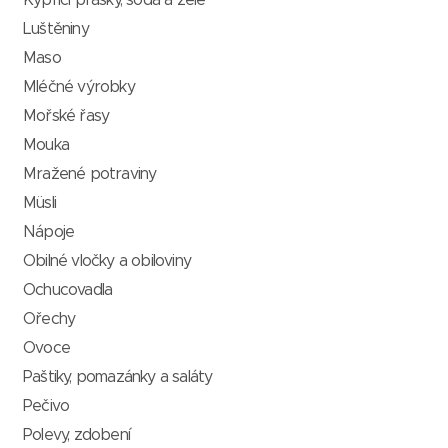
Kypřící prášky, soda a želé
Luštěniny
Maso
Mléčné výrobky
Mořské řasy
Mouka
Mražené potraviny
Müsli
Nápoje
Obilné vločky a obiloviny
Ochucovadla
Ořechy
Ovoce
Paštiky, pomazánky a saláty
Pečivo
Polevy, zdobení