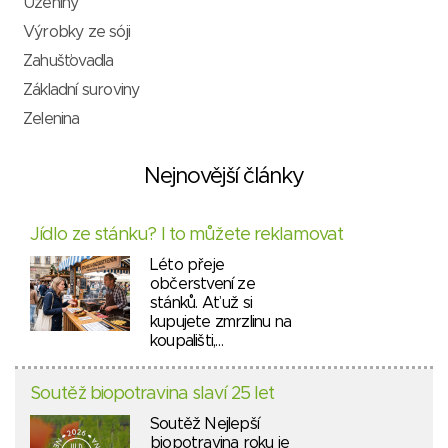
Uzeniny
Výrobky ze sóji
Zahušťovadla
Základní suroviny
Zelenina
Nejnovější články
Jídlo ze stánku? I to můžete reklamovat
Léto přeje
občerstvení ze
stánků. Ať už si
kupujete zmrzlinu na
koupališti,…
Soutěž biopotravina slaví 25 let
Soutěž Nejlepší
biopotravina roku je