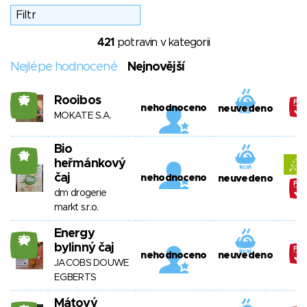
421
potravin v kategorii
Nejlépe hodnocené
Nejnovější
Rooibos
25
nehodnoceno
neuvedeno
MOKATE S.A.
Bio
21
heřmánkový
čaj
nehodnoceno
neuvedeno
dm drogerie
markt s.r.o.
Energy
20
bylinný čaj
nehodnoceno
neuvedeno
JACOBS DOUWE
EGBERTS
Mátový