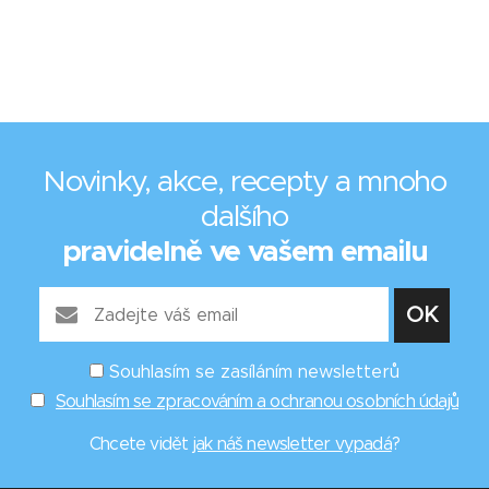
Novinky, akce, recepty a mnoho
dalšího
pravidelně ve vašem emailu
Souhlasím se zasíláním newsletterů
Souhlasím se zpracováním a ochranou osobních údajů
Chcete vidět
jak náš newsletter vypadá
?