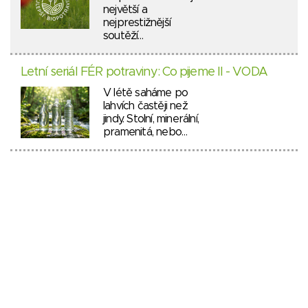
největší a
nejprestižnější
soutěží…
Letní seriál FÉR potraviny: Co pijeme II - VODA
V létě saháme po
lahvích častěji než
jindy. Stolní, minerální,
pramenitá, nebo…