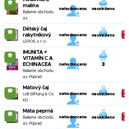
17
malina
nehodnoceno
neuvedeno
Baliarne obchodu,
a.s.
Dětský čaj
26
rakytníkový
nehodnoceno
neuvedeno
LEROS, s. r. o.
IMUNITA +
15
VITAMÍN C A
ECHINACEA
3
nehodnoceno
Baliarne obchodu
a.s. Poprad
Mátový čaj
20
nehodnoceno
Lidl Stiftung & Co.
neuvedeno
KG
Máta peprná
25
nehodnoceno
Baliarne obchodu
neuvedeno
a.s. Poprad