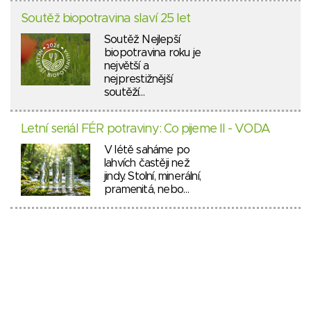
Soutěž biopotravina slaví 25 let
Soutěž Nejlepší
biopotravina roku je
největší a
nejprestižnější
soutěží…
Letní seriál FÉR potraviny: Co pijeme II - VODA
V létě saháme po
lahvích častěji než
jindy. Stolní, minerální,
pramenitá, nebo…