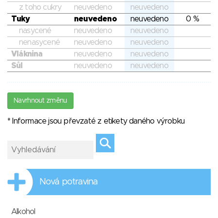
z toho cukry
neuvedeno
neuvedeno
Tuky
neuvedeno
neuvedeno
0 %
nasycené
neuvedeno
neuvedeno
nenasycené
neuvedeno
neuvedeno
Vláknina
neuvedeno
neuvedeno
Sůl
neuvedeno
neuvedeno
Navrhnout změnu
* Informace jsou převzaté z etikety daného výrobku
Nová potravina
Alkohol