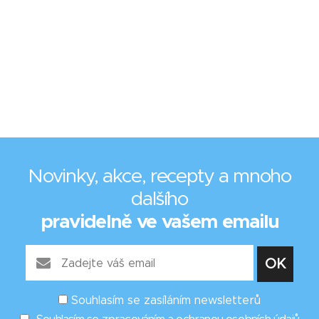
Novinky, akce, recepty a mnoho
dalšího
pravidelně ve vašem emailu
Souhlasím se zasíláním newsletterů