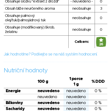
Obsahuje složku "extrakt z droždí"
- neuvedeno -
0
Obsah blíže neurčeného aroma
neobsahuje
3
Obsahuje palmový
neobsahuje
0
olej/tuk/palmojádrový tuk
Obsahuje (modifikovaný) škrob,
neobsahuje
0
želatinu
Celkem:
26
Jak hodnotíme? Podívejte se na náš systém hodnocení.
Nutriční hodnoty
1 porce
100 g
% DDD
1 g
Energie
neuvedeno
neuvedeno
0 %
neuvedeno
neuvedeno
Bílkoviny
neuvedeno
neuvedeno
0 %
Sacharidy
neuvedeno
neuvedeno
0 %