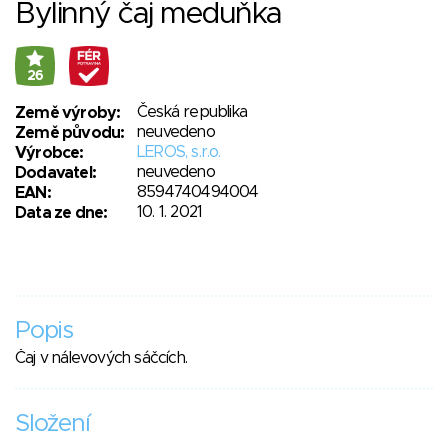
Bylinný čaj meduňka
26
Česká republika
Země výroby:
neuvedeno
Země původu:
LEROS, s.r.o.
Výrobce:
neuvedeno
Dodavatel:
8594740494004
EAN:
10. 1. 2021
Data ze dne:
Popis
Čaj v nálevových sáčcích.
Složení