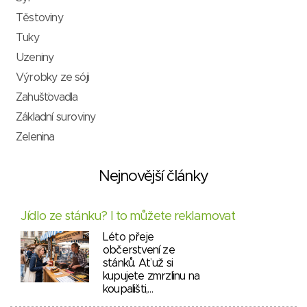
Těstoviny
Tuky
Uzeniny
Výrobky ze sóji
Zahušťovadla
Základní suroviny
Zelenina
Nejnovější články
Jídlo ze stánku? I to můžete reklamovat
Léto přeje
občerstvení ze
stánků. Ať už si
kupujete zmrzlinu na
koupališti,…