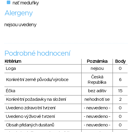
nať meduňky
Alergeny
nejsou uvedeny
Podrobné hodnocení
Kritérium
Poznámka
Body
Loga
nejsou
0
Česká
Konkrétní země původu/výrobce
6
Republika
Éčka
bez aditiv
15
Konkrétní požadavky na složení
nehodnotí se
2
Uvedeno zdravotní tvrzení
- neuvedeno -
0
Uvedeno výživové tvrzení
- neuvedeno -
0
Obsah přidaných dusitanů
- neuvedeno -
0