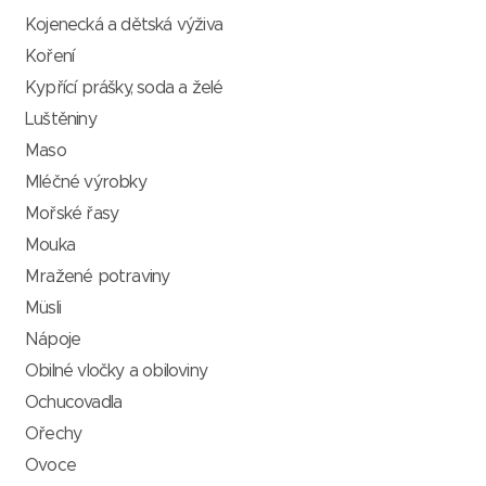
Kojenecká a dětská výživa
Koření
Kypřící prášky, soda a želé
Luštěniny
Maso
Mléčné výrobky
Mořské řasy
Mouka
Mražené potraviny
Müsli
Nápoje
Obilné vločky a obiloviny
Ochucovadla
Ořechy
Ovoce