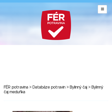
FÉR potravina
>
Databáze potravin
>
Bylinný čaj
> Bylinný
čaj meduňka