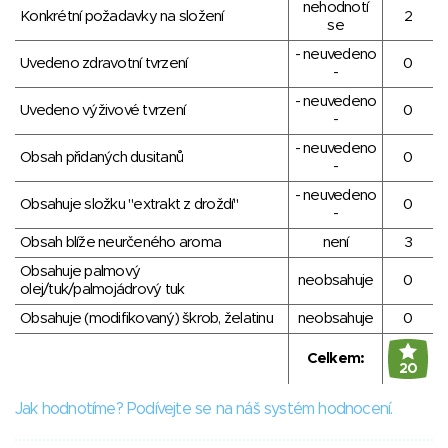
nehodnotí
Konkrétní požadavky na složení
2
se
- neuvedeno
Uvedeno zdravotní tvrzení
0
-
- neuvedeno
Uvedeno výživové tvrzení
0
-
- neuvedeno
Obsah přidaných dusitanů
0
-
- neuvedeno
Obsahuje složku "extrakt z droždí"
0
-
Obsah blíže neurčeného aroma
není
3
Obsahuje palmový
neobsahuje
0
olej/tuk/palmojádrový tuk
Obsahuje (modifikovaný) škrob, želatinu
neobsahuje
0
Celkem:
20
Jak hodnotíme? Podívejte se na náš systém hodnocení.