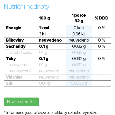
Nutriční hodnoty
1 porce
100 g
% DDD
32 g
Energie
1 kcal
0 kcal
0 %
3 kJ
0.96 kJ
Bílkoviny
neuvedeno
neuvedeno
0 %
Sacharidy
0.1 g
0.032 g
0 %
z toho cukry
0.1 g
0.032 g
Tuky
0.1 g
0.032 g
0 %
nasycené
0.1 g
0.032 g
nenasycené
neuvedeno
neuvedeno
Vláknina
neuvedeno
neuvedeno
Sůl
0.01 g
0.0032 g
Navrhnout změnu
* Informace jsou převzaté z etikety daného výrobku