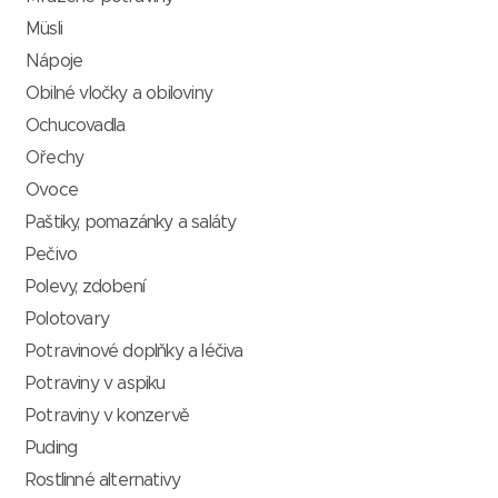
Müsli
Nápoje
Obilné vločky a obiloviny
Ochucovadla
Ořechy
Ovoce
Paštiky, pomazánky a saláty
Pečivo
Polevy, zdobení
Polotovary
Potravinové doplňky a léčiva
Potraviny v aspiku
Potraviny v konzervě
Puding
Rostlinné alternativy