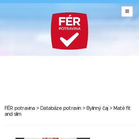
FÉR potravina
>
Databáze potravin
>
Bylinný čaj
> Maté fit
and slim