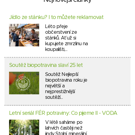
Nejnovější články
Jídlo ze stánku? I to můžete reklamovat
Léto přeje
občerstvení ze
stánků. Ať už si
kupujete zmrzlinu na
koupališti,…
Soutěž biopotravina slaví 25 let
Soutěž Nejlepší
biopotravina roku je
největší a
nejprestižnější
soutěží…
Letní seriál FÉR potraviny: Co pijeme II - VODA
V létě saháme po
lahvích častěji než
jindy. Stolní, minerální,