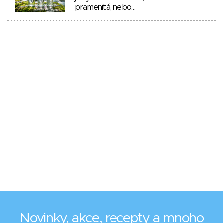
pramenitá, nebo…
Novinky, akce, recepty a mnoho