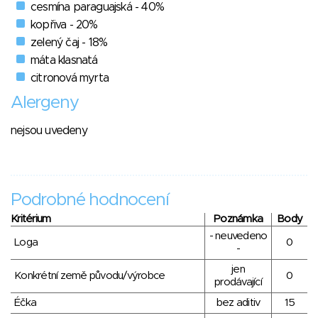
cesmína paraguajská - 40%
kopřiva - 20%
zelený čaj - 18%
máta klasnatá
citronová myrta
Alergeny
nejsou uvedeny
Podrobné hodnocení
Kritérium
Poznámka
Body
- neuvedeno
Loga
0
-
jen
Konkrétní země původu/výrobce
0
prodávající
Éčka
bez aditiv
15