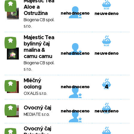
Majestic Tea
18
Aloe a
Ostružina
nehodnoceno
neuvedeno
Biogena CB spol.
s.r.o.
Majestic Tea
18
bylinný čaj
malina &
nehodnoceno
neuvedeno
camu camu
Biogena CB spol.
s r.o.
Mléčný
18
oolong
4
nehodnoceno
OXALIS s.r.o.
Ovocný čaj
18
nehodnoceno
neuvedeno
MEDIATE s.r.o.
Ovocný čaj
18