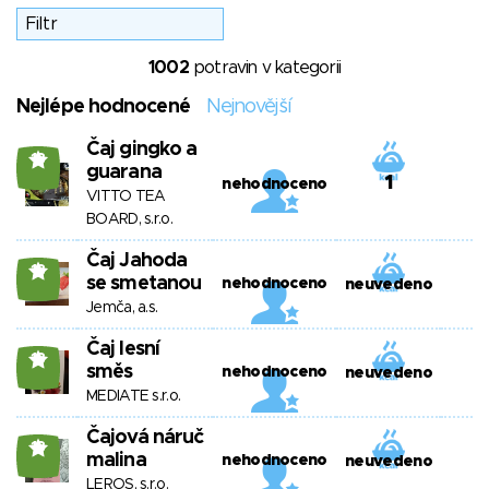
1002
potravin v kategorii
Nejlépe hodnocené
Nejnovější
Čaj gingko a
18
guarana
1
nehodnoceno
VITTO TEA
BOARD, s.r.o.
Čaj Jahoda
18
se smetanou
nehodnoceno
neuvedeno
Jemča, a.s.
Čaj lesní
18
směs
nehodnoceno
neuvedeno
MEDIATE s.r.o.
Čajová náruč
18
malina
nehodnoceno
neuvedeno
LEROS, s.r.o.