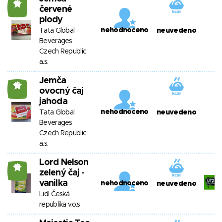
18
červené
plody
nehodnoceno
Tata Global
neuvedeno
Beverages
Czech Republic
a.s.
Jemča
18
ovocný čaj
jahoda
nehodnoceno
Tata Global
neuvedeno
Beverages
Czech Republic
a.s.
Lord Nelson
18
zelený čaj -
vanilka
nehodnoceno
neuvedeno
Lidl Česká
republika v.o.s.