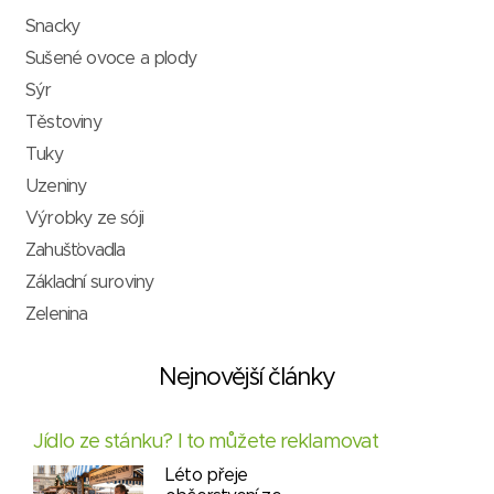
Snacky
Sušené ovoce a plody
Sýr
Těstoviny
Tuky
Uzeniny
Výrobky ze sóji
Zahušťovadla
Základní suroviny
Zelenina
Nejnovější články
Jídlo ze stánku? I to můžete reklamovat
Léto přeje