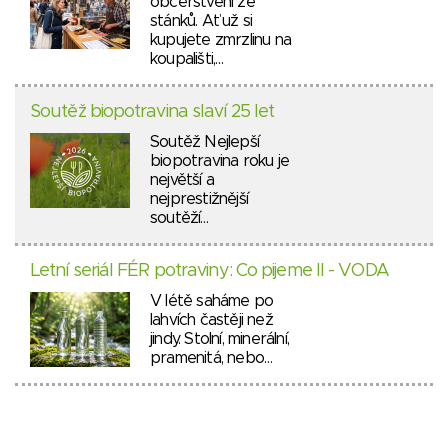
občerstvení ze
stánků. Ať už si
kupujete zmrzlinu na
koupališti,…
Soutěž biopotravina slaví 25 let
Soutěž Nejlepší
biopotravina roku je
největší a
nejprestižnější
soutěží…
Letní seriál FÉR potraviny: Co pijeme II - VODA
V létě saháme po
lahvích častěji než
jindy. Stolní, minerální,
pramenitá, nebo…