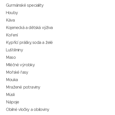
Gurmánské speciality
Houby
Káva
Kojenecká a dětská výživa
Koření
Kypřící prášky, soda a želé
Luštěniny
Maso
Mléčné výrobky
Mořské řasy
Mouka
Mražené potraviny
Müsli
Nápoje
Obilné vločky a obiloviny