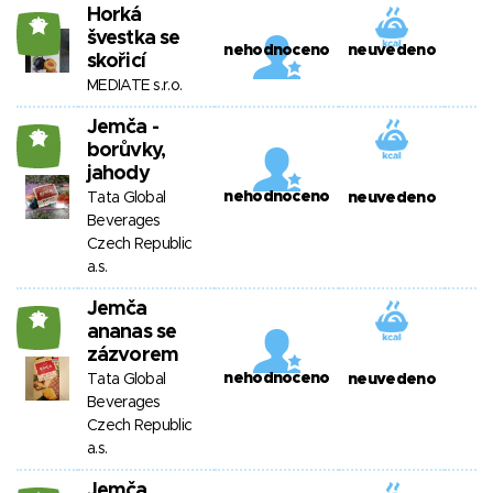
Horká
18
švestka se
nehodnoceno
neuvedeno
skořicí
MEDIATE s.r.o.
Jemča -
18
borůvky,
jahody
nehodnoceno
Tata Global
neuvedeno
Beverages
Czech Republic
a.s.
Jemča
18
ananas se
zázvorem
nehodnoceno
Tata Global
neuvedeno
Beverages
Czech Republic
a.s.
Jemča