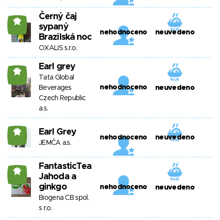
Černý čaj
18
sypaný
nehodnoceno
neuvedeno
Brazilská noc
OXALIS s.r.o.
Earl grey
18
Tata Global
nehodnoceno
Beverages
neuvedeno
Czech Republic
a.s.
Earl Grey
18
nehodnoceno
neuvedeno
JEMČA a.s.
FantasticTea
18
Jahoda a
ginkgo
nehodnoceno
neuvedeno
Biogena CB spol.
s r.o.