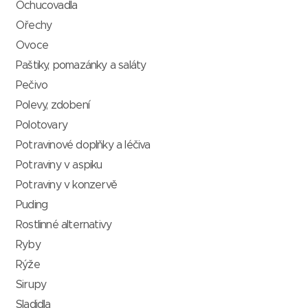
Ochucovadla
Ořechy
Ovoce
Paštiky, pomazánky a saláty
Pečivo
Polevy, zdobení
Polotovary
Potravinové doplňky a léčiva
Potraviny v aspiku
Potraviny v konzervě
Puding
Rostlinné alternativy
Ryby
Rýže
Sirupy
Sladidla