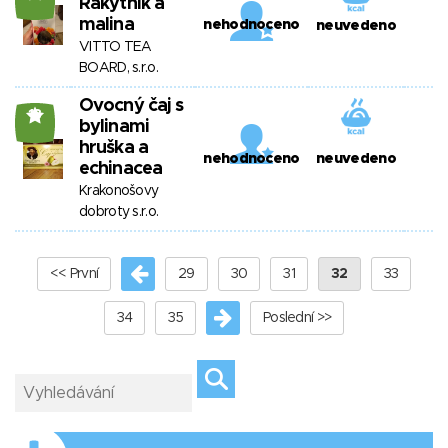
Rakytník a
malina
nehodnoceno
neuvedeno
VITTO TEA
BOARD, s.r.o.
Ovocný čaj s
18
bylinami
hruška a
nehodnoceno
neuvedeno
echinacea
Krakonošovy
dobroty s.r.o.
<< První
29
30
31
32
33
34
35
Poslední >>