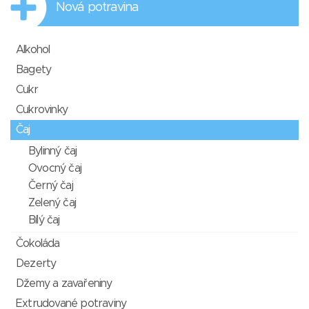
Nová potravina
Alkohol
Bagety
Cukr
Cukrovinky
Čaj
Bylinný čaj
Ovocný čaj
Černý čaj
Zelený čaj
Bílý čaj
Čokoláda
Dezerty
Džemy a zavařeniny
Extrudované potraviny