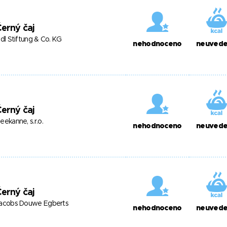
erný čaj
idl Stiftung & Co. KG
nehodnoceno
neuved
erný čaj
eekanne, s.r.o.
nehodnoceno
neuved
erný čaj
acobs Douwe Egberts
nehodnoceno
neuved