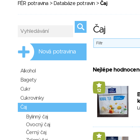
FÉR potravina
>
Databáze potravin
>
Čaj
Čaj
Filtr
Nová potravina
Nejlépe hodnocen
Alkohol
Bagety
Cukr
12
B
Cukrovinky
k
Čaj
L
Bylinný čaj
Ovocný čaj
Černý čaj