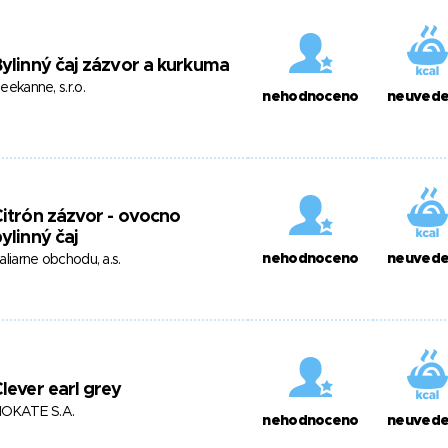
ylinný čaj zázvor a kurkuma
eekanne, s.r.o.
nehodnoceno
neuved
itrón zázvor - ovocno
ylinný čaj
nehodnoceno
neuved
aliarne obchodu, a.s.
lever earl grey
OKATE S.A.
nehodnoceno
neuved