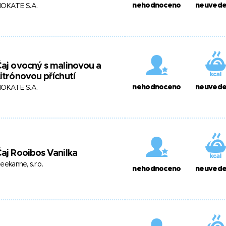
nehodnoceno
neuved
OKATE S.A.
aj ovocný s malinovou a
itrónovou příchutí
nehodnoceno
neuved
OKATE S.A.
aj Rooibos Vanilka
eekanne, s.r.o.
nehodnoceno
neuved