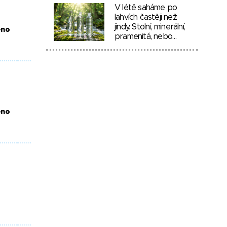
V létě saháme po
lahvích častěji než
jindy. Stolní, minerální,
eno
pramenitá, nebo…
eno