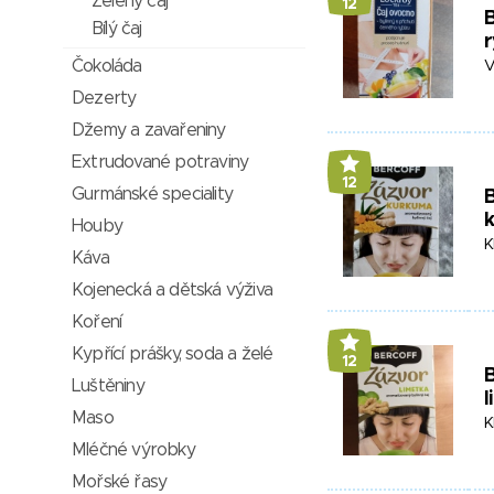
Zelený čaj
12
B
Bílý čaj
r
Čokoláda
V
Dezerty
Džemy a zavařeniny
Extrudované potraviny
12
Gurmánské speciality
B
Houby
K
Káva
Kojenecká a dětská výživa
Koření
Kypřící prášky, soda a želé
12
B
Luštěniny
l
Maso
K
Mléčné výrobky
Mořské řasy