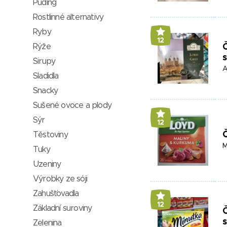
Puding
Rostlinné alternativy
Ryby
12
Rýže
Sirupy
A
Sladidla
Snacky
Sušené ovoce a plody
Sýr
12
Č
Těstoviny
M
Tuky
Uzeniny
Výrobky ze sóji
Zahušťovadla
12
Základní suroviny
Č
Zelenina