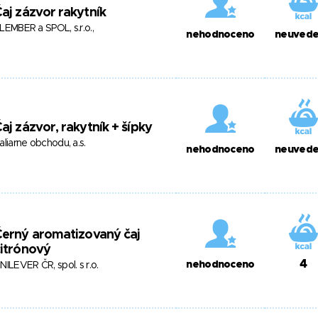
aj zázvor rakytník
LEMBER a SPOL, s.r.o.,
nehodnoceno
neuved
aj zázvor, rakytník + šípky
aliarne obchodu, a.s.
nehodnoceno
neuved
erný aromatizovaný čaj
itrónový
4
nehodnoceno
NILEVER ČR, spol. s r.o.