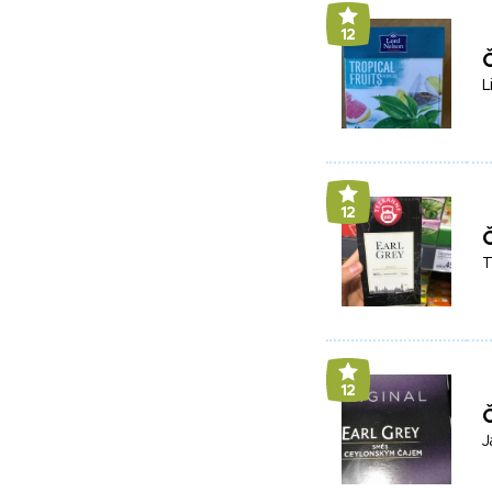
12
Č
L
12
Č
T
12
Č
J