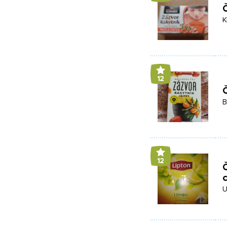
Č
K
12
Č
B
12
Č
c
U