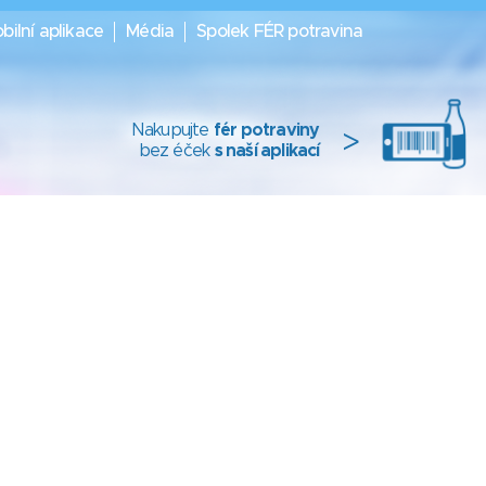
bilní aplikace
Média
Spolek FÉR potravina
Nakupujte
fér potraviny
>
bez éček
s naší aplikací