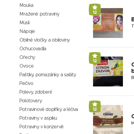
Mouka
12
Mražené potraviny
B
Müsli
T
Nápoje
Obilné vločky a obiloviny
Ochucovadla
Ořechy
12
C
Ovoce
b
Paštiky, pomazánky a saláty
B
Pečivo
Polevy, zdobení
Polotovary
Potravinové doplňky a léčiva
12
C
Potraviny v aspiku
M
Potraviny v konzervě