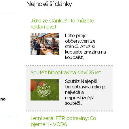
Nejnovější články
Jídlo ze stánku? I to můžete
reklamovat
Léto přeje
občerstvení ze
stánků. Ať už si
kupujete zmrzlinu na
koupališti,…
Soutěž biopotravina slaví 25 let
Soutěž Nejlepší
biopotravina roku je
největší a
nejprestižnější
eno
soutěží…
Letní seriál FÉR potraviny: Co
pijeme II - VODA