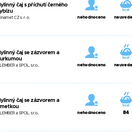
ylinný čaj s příchutí černého
ybízu
nehodnoceno
neuved
inamet CZ s. r. o.
ylinný čaj se zázvorem a
kurkumou
nehodnoceno
neuved
LEMBER a SPOL, s.r.o.,
ylinný čaj se zázvorem a
imetkou
84
nehodnoceno
LEMBER a SPOL, s.r.o.,