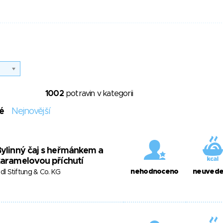
1002
potravin v kategorii
é
Nejnovější
ylinný čaj s heřmánkem a
aramelovou příchutí
nehodnoceno
neuved
idl Stiftung & Co. KG