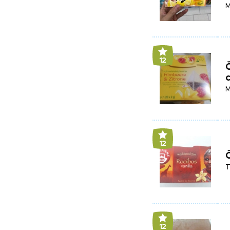
M
12
Č
c
M
12
Č
T
12