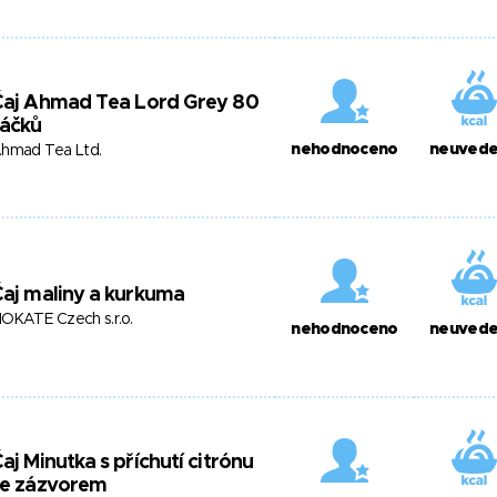
Čaj Ahmad Tea Lord Grey 80
sáčků
nehodnoceno
neuved
hmad Tea Ltd.
aj maliny a kurkuma
OKATE Czech s.r.o.
nehodnoceno
neuved
aj Minutka s příchutí citrónu
se zázvorem