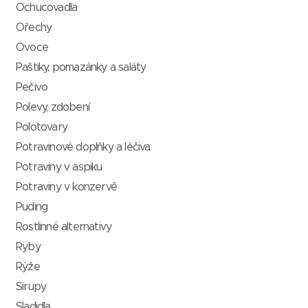
Ochucovadla
Ořechy
Ovoce
Paštiky, pomazánky a saláty
Pečivo
Polevy, zdobení
Polotovary
Potravinové doplňky a léčiva
Potraviny v aspiku
Potraviny v konzervě
Puding
Rostlinné alternativy
Ryby
Rýže
Sirupy
Sladidla