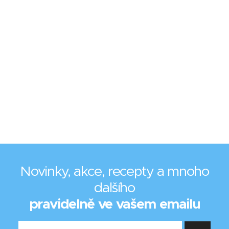
Novinky, akce, recepty a mnoho
dalšího
pravidelně ve vašem emailu