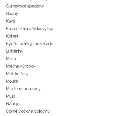
Gurmánské speciality
Houby
Káva
Kojenecká a dětská výživa
Koření
Kypřící prášky, soda a želé
Luštěniny
Maso
Mléčné výrobky
Mořské řasy
Mouka
Mražené potraviny
Müsli
Nápoje
Obilné vločky a obiloviny