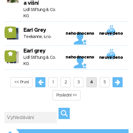
a višní
Lidl Stiftung & Co.
KG
Earl Grey
12
nehodnoceno
neuvedeno
Teekanne, s.r.o.
Earl grey
12
nehodnoceno
Lidl Stiftung & Co.
neuvedeno
KG
<< První
1
2
3
4
5
Poslední >>