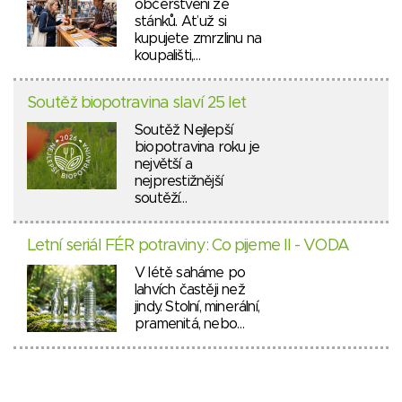
občerstvení ze
stánků. Ať už si
kupujete zmrzlinu na
koupališti,…
Soutěž biopotravina slaví 25 let
Soutěž Nejlepší
biopotravina roku je
největší a
nejprestižnější
soutěží…
Letní seriál FÉR potraviny: Co pijeme II - VODA
V létě saháme po
lahvích častěji než
jindy. Stolní, minerální,
pramenitá, nebo…