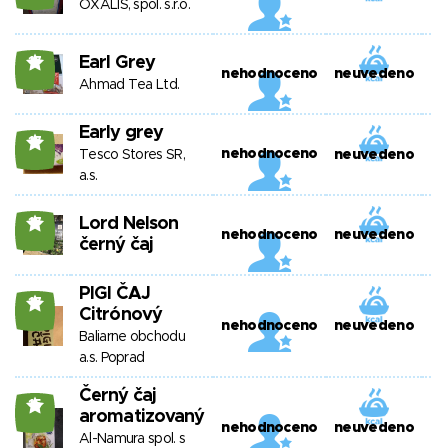
OXALIS, spol. s.r.o.
Earl Grey
17
nehodnoceno
neuvedeno
Ahmad Tea Ltd.
Early grey
17
nehodnoceno
Tesco Stores SR,
neuvedeno
a.s.
Lord Nelson
17
nehodnoceno
neuvedeno
černý čaj
PIGI ČAJ
17
Citrónový
nehodnoceno
neuvedeno
Baliarne obchodu
a.s. Poprad
Černý čaj
15
aromatizovaný
nehodnoceno
neuvedeno
Al-Namura spol. s