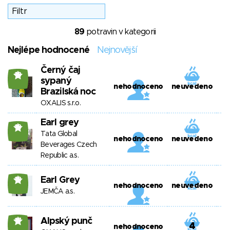
89
potravin v kategorii
Nejlépe hodnocené
Nejnovější
Černý čaj
18
sypaný
nehodnoceno
neuvedeno
Brazilská noc
OXALIS s.r.o.
Earl grey
18
Tata Global
nehodnoceno
neuvedeno
Beverages Czech
Republic a.s.
Earl Grey
18
nehodnoceno
neuvedeno
JEMČA a.s.
Alpský punč
17
4
nehodnoceno