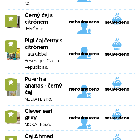
r.o.
Černý čaj s
13
citrónem
nehodnoceno
neuvedeno
JEMČA a.s.
Pigi čaj černý s
13
citrónem
nehodnoceno
Tata Global
neuvedeno
Beverages Czech
Republic a.s.
Pu-erh a
13
ananas - černý
nehodnoceno
neuvedeno
čaj
MEDIATE s.r.o.
Clever earl
12
grey
nehodnoceno
neuvedeno
MOKATE S.A.
Čaj Ahmad
12