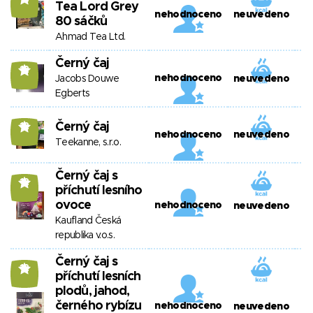
Tea Lord Grey
nehodnoceno
neuvedeno
80 sáčků
Ahmad Tea Ltd.
Černý čaj
12
nehodnoceno
Jacobs Douwe
neuvedeno
Egberts
Černý čaj
12
nehodnoceno
neuvedeno
Teekanne, s.r.o.
Černý čaj s
12
příchutí lesního
ovoce
nehodnoceno
neuvedeno
Kaufland Česká
republika v.o.s.
Černý čaj s
12
příchutí lesních
plodů, jahod,
černého rybízu
nehodnoceno
neuvedeno