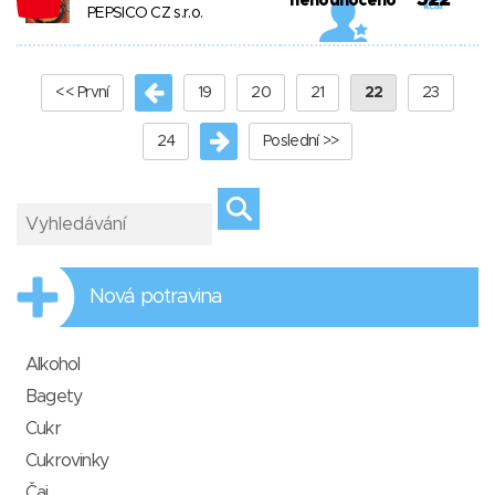
522
nehodnoceno
PEPSICO CZ s.r.o.
<< První
19
20
21
22
23
24
Poslední >>
Nová potravina
Alkohol
Bagety
Cukr
Cukrovinky
Čaj