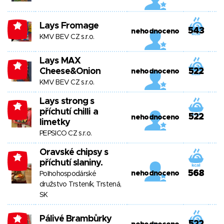
Lays Fromage
-8
543
nehodnoceno
KMV BEV CZ s.r.o.
Lays MAX
-8
Cheese&Onion
522
nehodnoceno
KMV BEV CZ s.r.o.
Lays strong s
-8
příchutí chilli a
522
nehodnoceno
limetky
PEPSICO CZ s.r.o.
Oravské chipsy s
-8
příchutí slaniny.
568
nehodnoceno
Poľnohospodárské
družstvo Trsteník, Trstená,
SK
Pálivé Brambůrky
-8