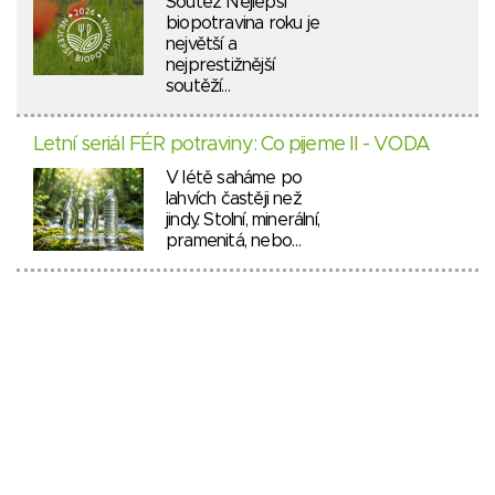
Soutěž Nejlepší
biopotravina roku je
největší a
nejprestižnější
soutěží…
Letní seriál FÉR potraviny: Co pijeme II - VODA
V létě saháme po
lahvích častěji než
jindy. Stolní, minerální,
pramenitá, nebo…