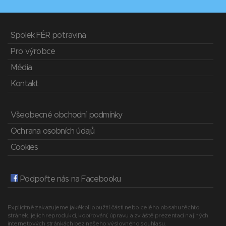
Spolek FÉR potravina
Pro výrobce
Média
Kontakt
Všeobecné obchodní podmínky
Ochrana osobních údajů
Cookies
Podpořte nás na Facebooku
Explicitně zakazujeme jakékoli použití části nebo celého obsahu těchto
stránek, jejich reprodukci, kopírování, úpravu a zvláště prezentaci na jiných
internetových stránkách bez našeho výslovného souhlasu.