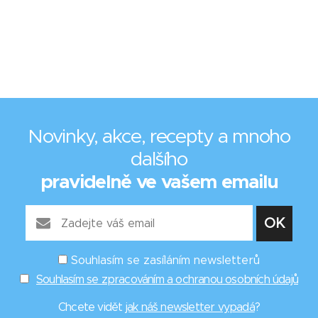
Novinky, akce, recepty a mnoho
dalšího
pravidelně ve vašem emailu
Souhlasím se zasíláním newsletterů
Souhlasím se zpracováním a ochranou osobních údajů
Chcete vidět
jak náš newsletter vypadá
?