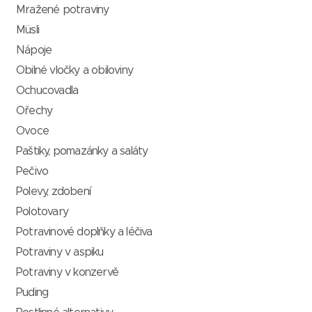
Mražené potraviny
Müsli
Nápoje
Obilné vločky a obiloviny
Ochucovadla
Ořechy
Ovoce
Paštiky, pomazánky a saláty
Pečivo
Polevy, zdobení
Polotovary
Potravinové doplňky a léčiva
Potraviny v aspiku
Potraviny v konzervě
Puding