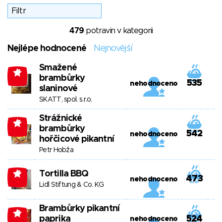
479
potravin v kategorii
Nejlépe hodnocené
Nejnovější
Smažené
-7
brambůrky
535
nehodnoceno
slaninové
SKATT, spol. s.r.o.
Strážnické
-7
brambůrky
542
nehodnoceno
hořčicové pikantní
Petr Hobža
Tortilla BBQ
-7
473
nehodnoceno
Lidl Stiftung & Co. KG
Brambůrky pikantní
-8
paprika
524
nehodnoceno