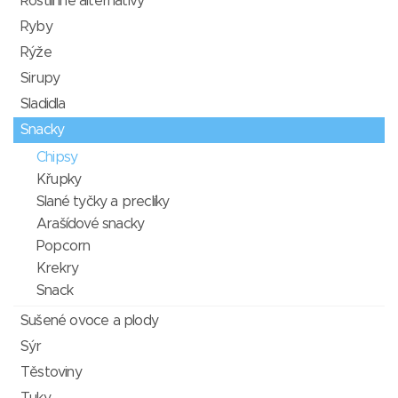
Rostlinné alternativy
Ryby
Rýže
Sirupy
Sladidla
Snacky
Chipsy
Křupky
Slané tyčky a preclíky
Arašídové snacky
Popcorn
Krekry
Snack
Sušené ovoce a plody
Sýr
Těstoviny