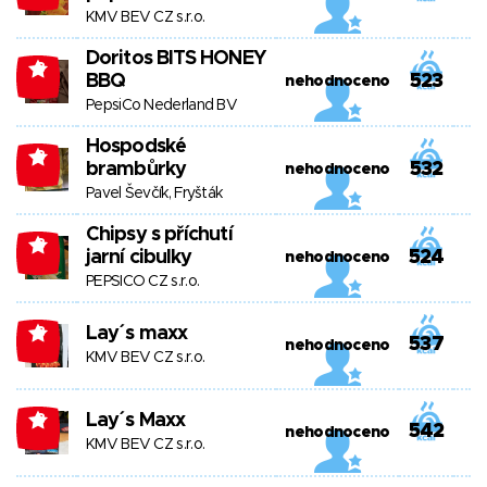
KMV BEV CZ s.r.o.
Doritos BITS HONEY
-8
BBQ
523
nehodnoceno
PepsiCo Nederland BV
Hospodské
-8
brambůrky
532
nehodnoceno
Pavel Ševčík, Fryšták
Chipsy s příchutí
-8
jarní cibulky
524
nehodnoceno
PEPSICO CZ s.r.o.
Lay´s maxx
-8
537
nehodnoceno
KMV BEV CZ s.r.o.
Lay´s Maxx
-8
542
nehodnoceno
KMV BEV CZ s.r.o.