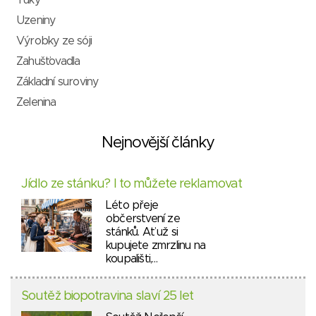
Tuky
Uzeniny
Výrobky ze sóji
Zahušťovadla
Základní suroviny
Zelenina
Nejnovější články
Jídlo ze stánku? I to můžete reklamovat
Léto přeje
občerstvení ze
stánků. Ať už si
kupujete zmrzlinu na
koupališti,…
Soutěž biopotravina slaví 25 let