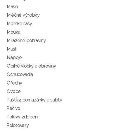
Maso
Mléčné výrobky
Mořské řasy
Mouka
Mražené potraviny
Müsli
Nápoje
Obilné vločky a obiloviny
Ochucovadla
Ořechy
Ovoce
Paštiky, pomazánky a saláty
Pečivo
Polevy, zdobení
Polotovary