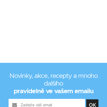
Novinky, akce, recepty a mnoho
dalšího
pravidelně ve vašem emailu