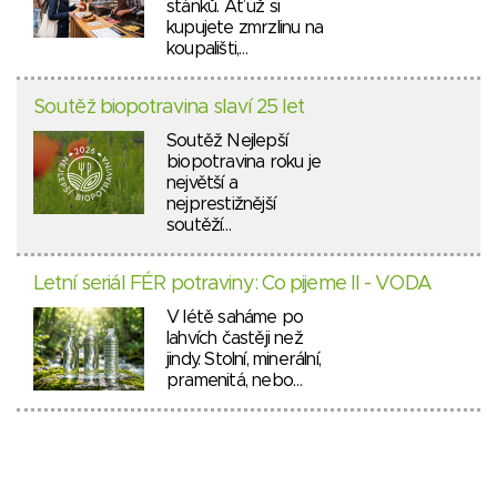
stánků. Ať už si
kupujete zmrzlinu na
koupališti,…
Soutěž biopotravina slaví 25 let
Soutěž Nejlepší
biopotravina roku je
největší a
nejprestižnější
soutěží…
Letní seriál FÉR potraviny: Co pijeme II - VODA
V létě saháme po
lahvích častěji než
jindy. Stolní, minerální,
pramenitá, nebo…