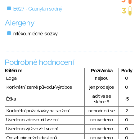
E627 - Guanylan sodný
Alergeny
mléko, mléčné složky
Podrobné hodnocení
Kritérium
Poznámka
Body
Loga
nejsou
0
Konkrétní země původu/výrobce
jen prodejce
0
aditiva se
Éčka
-5
skóre 5
Konkrétní požadavky na složení
nehodnotí se
2
Uvedeno zdravotní tvrzení
- neuvedeno -
0
Uvedeno výživové tvrzení
- neuvedeno -
0
Obsah přidaných dusitanů
- neuvedeno -
0