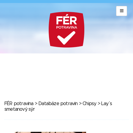
FÉR potravina
>
Databáze potravin
>
Chipsy
> Lay´s
smetanový sýr