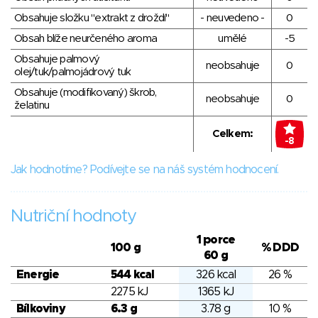
Obsahuje složku "extrakt z droždí"
- neuvedeno -
0
Obsah blíže neurčeného aroma
umělé
-5
Obsahuje palmový
neobsahuje
0
olej/tuk/palmojádrový tuk
Obsahuje (modifikovaný) škrob,
neobsahuje
0
želatinu
Celkem:
-8
Jak hodnotíme? Podívejte se na náš systém hodnocení.
Nutriční hodnoty
1 porce
100 g
% DDD
60 g
Energie
544 kcal
326 kcal
26 %
2275 kJ
1365 kJ
Bílkoviny
6.3 g
3.78 g
10 %