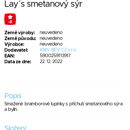
Lay´s smetanový sýr
-8
neuvedeno
Země výroby:
neuvedeno
Země původu:
neuvedeno
Výrobce:
KMV BEV CZ s.r.o.
Dodavatel:
5900259113917
EAN:
22. 12. 2022
Data ze dne:
Popis
Smažené bramborové lupínky s příchutí smetanového sýra
a bylin.
Složení