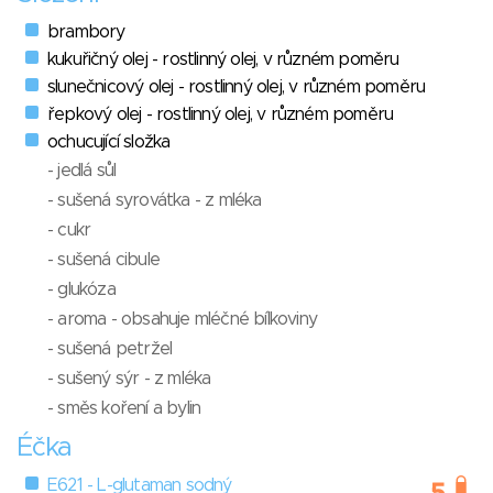
brambory
kukuřičný olej - rostlinný olej, v různém poměru
slunečnicový olej - rostlinný olej, v různém poměru
řepkový olej - rostlinný olej, v různém poměru
ochucující složka
- jedlá sůl
- sušená syrovátka - z mléka
- cukr
- sušená cibule
- glukóza
- aroma - obsahuje mléčné bílkoviny
- sušená petržel
- sušený sýr - z mléka
- směs koření a bylin
Éčka
E621 - L-glutaman sodný