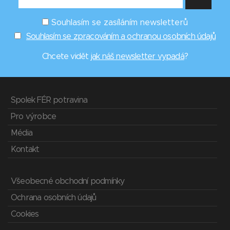
Souhlasím se zasíláním newsletterů
Souhlasím se zpracováním a ochranou osobních údajů
Chcete vidět
jak náš newsletter vypadá
?
Spolek FÉR potravina
Pro výrobce
Média
Kontakt
Všeobecné obchodní podmínky
Ochrana osobních údajů
Cookies