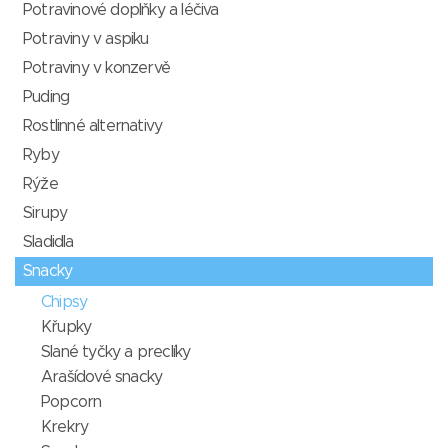
Potravinové doplňky a léčiva
Potraviny v aspiku
Potraviny v konzervě
Puding
Rostlinné alternativy
Ryby
Rýže
Sirupy
Sladidla
Snacky
Chipsy
Křupky
Slané tyčky a preclíky
Arašídové snacky
Popcorn
Krekry