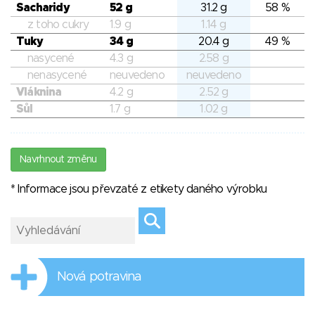
Sacharidy
52 g
31.2 g
58 %
z toho cukry
1.9 g
1.14 g
Tuky
34 g
20.4 g
49 %
nasycené
4.3 g
2.58 g
nenasycené
neuvedeno
neuvedeno
Vláknina
4.2 g
2.52 g
Sůl
1.7 g
1.02 g
Navrhnout změnu
* Informace jsou převzaté z etikety daného výrobku
Nová potravina