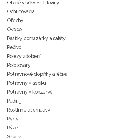
Obilné vločky a obiloviny
Ochucovadla
Ořechy
Ovoce
Paštiky, pomazánky a saláty
Pečivo
Polevy, zdobení
Polotovary
Potravinové doplňky a léčiva
Potraviny v aspiku
Potraviny v konzervě
Puding
Rostlinné alternativy
Ryby
Rýže
Sirupy