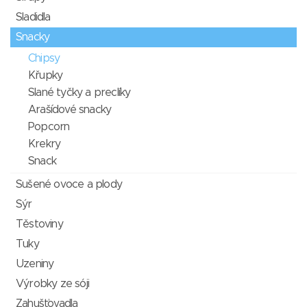
Sladidla
Snacky
Chipsy
Křupky
Slané tyčky a preclíky
Arašídové snacky
Popcorn
Krekry
Snack
Sušené ovoce a plody
Sýr
Těstoviny
Tuky
Uzeniny
Výrobky ze sóji
Zahušťovadla