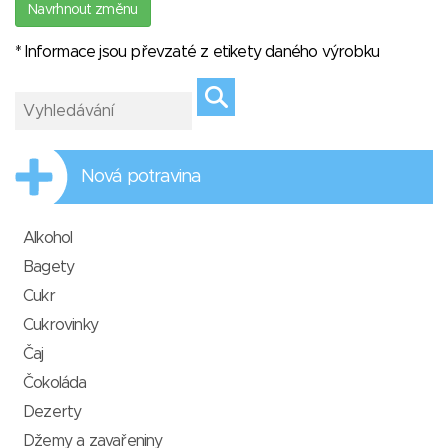
Navrhnout změnu
* Informace jsou převzaté z etikety daného výrobku
Nová potravina
Alkohol
Bagety
Cukr
Cukrovinky
Čaj
Čokoláda
Dezerty
Džemy a zavařeniny