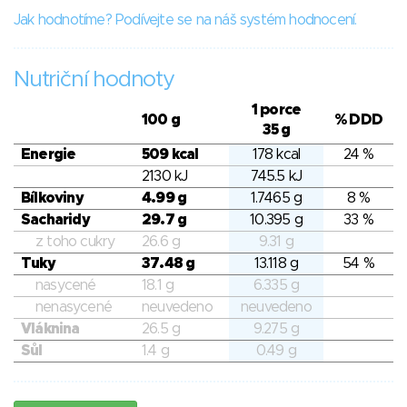
Jak hodnotíme? Podívejte se na náš systém hodnocení.
Nutriční hodnoty
1 porce
100 g
% DDD
35 g
Energie
509 kcal
178 kcal
24 %
2130 kJ
745.5 kJ
Bílkoviny
4.99 g
1.7465 g
8 %
Sacharidy
29.7 g
10.395 g
33 %
z toho cukry
26.6 g
9.31 g
Tuky
37.48 g
13.118 g
54 %
nasycené
18.1 g
6.335 g
nenasycené
neuvedeno
neuvedeno
Vláknina
26.5 g
9.275 g
Sůl
1.4 g
0.49 g