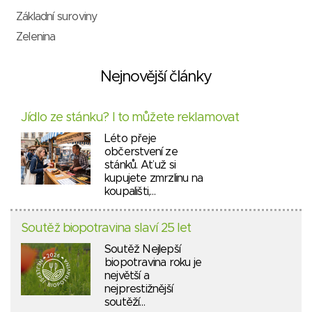
Základní suroviny
Zelenina
Nejnovější články
Jídlo ze stánku? I to můžete reklamovat
Léto přeje
občerstvení ze
stánků. Ať už si
kupujete zmrzlinu na
koupališti,…
Soutěž biopotravina slaví 25 let
Soutěž Nejlepší
biopotravina roku je
největší a
nejprestižnější
soutěží…