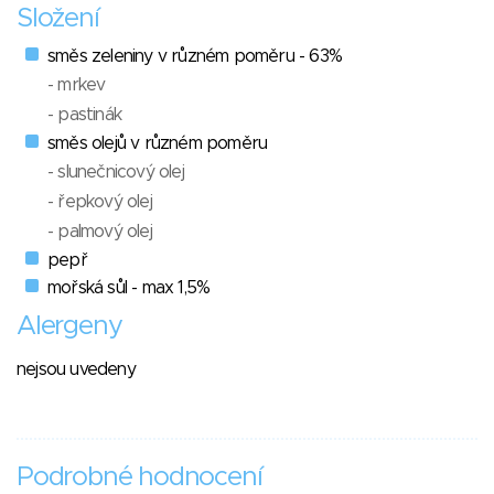
Složení
směs zeleniny v různém poměru - 63%
- mrkev
- pastinák
směs olejů v různém poměru
- slunečnicový olej
- řepkový olej
- palmový olej
pepř
mořská sůl - max 1,5%
Alergeny
nejsou uvedeny
Podrobné hodnocení