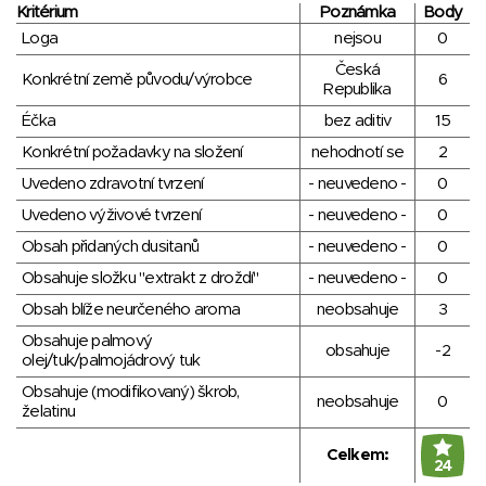
Kritérium
Poznámka
Body
Loga
nejsou
0
Česká
Konkrétní země původu/výrobce
6
Republika
Éčka
bez aditiv
15
Konkrétní požadavky na složení
nehodnotí se
2
Uvedeno zdravotní tvrzení
- neuvedeno -
0
Uvedeno výživové tvrzení
- neuvedeno -
0
Obsah přidaných dusitanů
- neuvedeno -
0
Obsahuje složku "extrakt z droždí"
- neuvedeno -
0
Obsah blíže neurčeného aroma
neobsahuje
3
Obsahuje palmový
obsahuje
-2
olej/tuk/palmojádrový tuk
Obsahuje (modifikovaný) škrob,
neobsahuje
0
želatinu
Celkem:
24