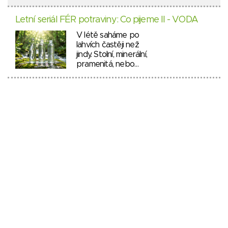
Letní seriál FÉR potraviny: Co pijeme II - VODA
V létě saháme po
lahvích častěji než
jindy. Stolní, minerální,
pramenitá, nebo…