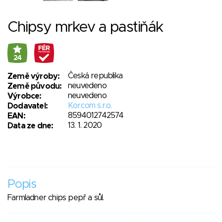
Chipsy mrkev a pastiňák
24
Česká republika
Země výroby:
neuvedeno
Země původu:
neuvedeno
Výrobce:
Korcom s.r.o.
Dodavatel:
8594012742574
EAN:
13. 1. 2020
Data ze dne:
Popis
Farmladner chips pepř a sůl.