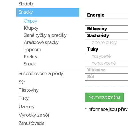
Sladidla
Snacky
Energie
Chipsy
Křupky
Bílkoviny
Slané tyčky a preclíky
Sacharidy
Arašídové snacky
z toho cukry
Tuky
Popcorn
nasycené
Krekry
nenasycené
Snack
Vláknina
Sušené ovoce a plody
Sůl
Sýr
Těstoviny
Navrhnout změnu
Tuky
Uzeniny
* Informace jsou pře
Výrobky ze sóji
Zahušťovadla