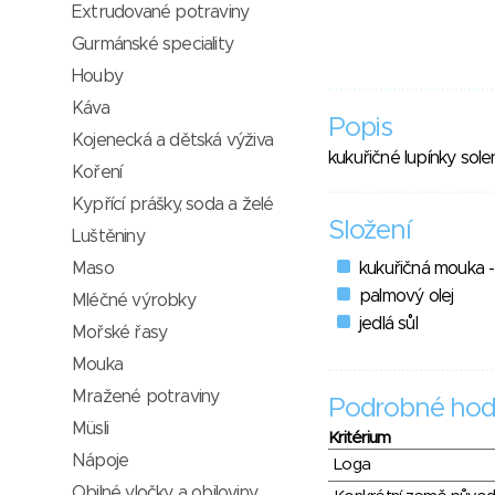
Extrudované potraviny
Gurmánské speciality
Houby
Káva
Popis
Kojenecká a dětská výživa
kukuřičné lupínky sol
Koření
Kypřící prášky, soda a želé
Složení
Luštěniny
Maso
kukuřičná mouka 
palmový olej
Mléčné výrobky
jedlá sůl
Mořské řasy
Mouka
Mražené potraviny
Podrobné hod
Müsli
Kritérium
Nápoje
Loga
Obilné vločky a obiloviny