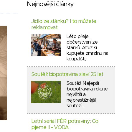
Nejnovější články
Jídlo ze stánku? I to můžete
reklamovat
Léto přeje
občerstvení ze
stánků. Ať už si
kupujete zmrzlinu na
koupališti,…
Soutěž biopotravina slaví 25 let
Soutěž Nejlepší
biopotravina roku je
největší a
nejprestižnější
soutěží…
Letní seriál FÉR potraviny: Co
pijeme II - VODA