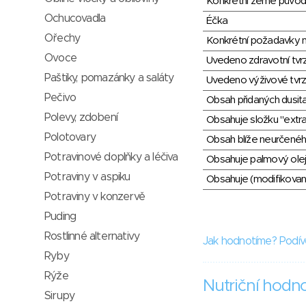
Konkrétní země půvo
Ochucovadla
Éčka
Ořechy
Konkrétní požadavky n
Ovoce
Uvedeno zdravotní tvr
Paštiky, pomazánky a saláty
Uvedeno výživové tvrz
Pečivo
Obsah přidaných dusit
Polevy, zdobení
Obsahuje složku "extra
Polotovary
Obsah blíže neurčené
Potravinové doplňky a léčiva
Obsahuje palmový olej
Potraviny v aspiku
Obsahuje (modifikovaný
Potraviny v konzervě
Puding
Rostlinné alternativy
Jak hodnotíme? Podív
Ryby
Rýže
Nutriční hodn
Sirupy