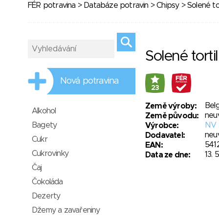
FÉR potravina
>
Databáze potravin
>
Chipsy
> Solené tor
Solené torti
Nová potravina
23
Belg
Země výroby:
Alkohol
neu
Země původu:
Bagety
NV 
Výrobce:
neu
Dodavatel:
Cukr
541
EAN:
Cukrovinky
13. 
Data ze dne:
Čaj
Čokoláda
Dezerty
Džemy a zavařeniny