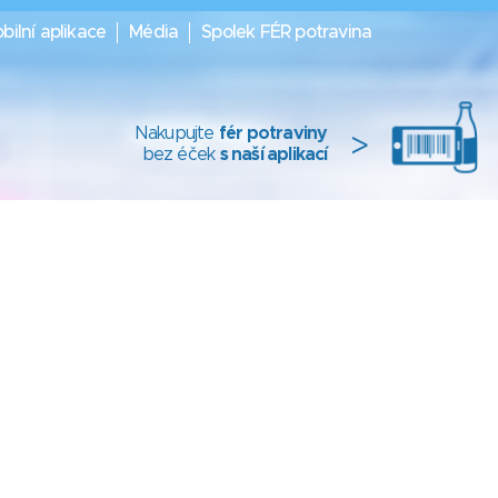
bilní aplikace
Média
Spolek FÉR potravina
Nakupujte
fér potraviny
>
bez éček
s naší aplikací