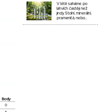
V létě saháme po
lahvích častěji než
jindy. Stolní, minerální,
pramenitá, nebo…
Body
0