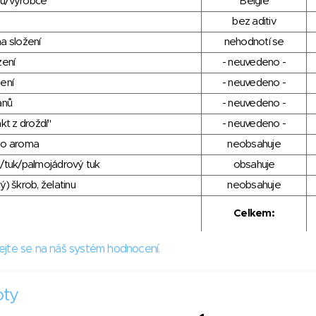
du/výrobce
Belgie
bez aditiv
a složení
nehodnotí se
zení
- neuvedeno -
ení
- neuvedeno -
anů
- neuvedeno -
kt z droždí"
- neuvedeno -
ho aroma
neobsahuje
/tuk/palmojádrový tuk
obsahuje
) škrob, želatinu
neobsahuje
Celkem:
ejte se na náš systém hodnocení.
oty