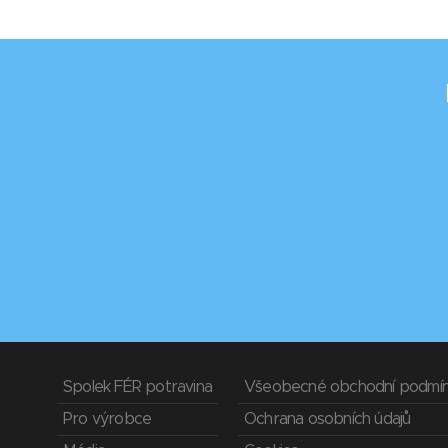
Spolek FÉR potravina
Všeobecné obchodní podmí
Pro výrobce
Ochrana osobních údajů