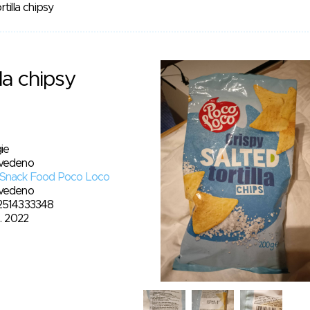
tilla chipsy
lla chipsy
ie
vedeno
Snack Food Poco Loco
vedeno
2514333348
5. 2022