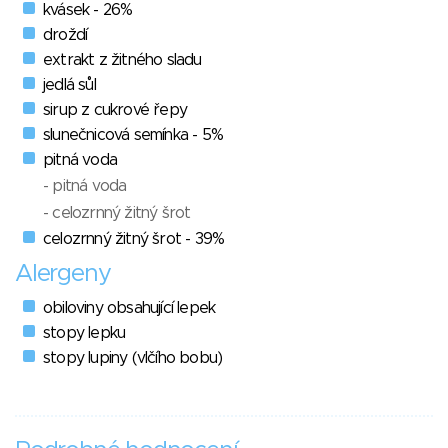
kvásek - 26%
droždí
extrakt z žitného sladu
jedlá sůl
sirup z cukrové řepy
slunečnicová semínka - 5%
pitná voda
- pitná voda
- celozrnný žitný šrot
celozrnný žitný šrot - 39%
Alergeny
obiloviny obsahující lepek
stopy lepku
stopy lupiny (vlčího bobu)