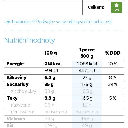
Celkem:
26
Jak hodnotíme? Podívejte se na náš systém hodnocení.
Nutriční hodnoty
1 porce
100 g
% DDD
500 g
Energie
214 kcal
1 068 kcal
10 %
894 kJ
4470 kJ
Bílkoviny
5.4 g
27 g
8 %
Sacharidy
35 g
175 g
39 %
z toho cukry
3.3 g
16.5 g
Tuky
3.3 g
16.5 g
5 %
nasycené
0.3 g
1.5 g
nenasycené
neuvedeno
neuvedeno
Vláknina
9.3 g
46.5 g
Sůl
0.98 g
4.9 g