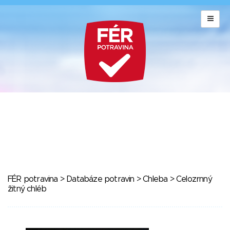
FÉR potravina
>
Databáze potravin
>
Chleba
> Celozrnný
žitný chléb