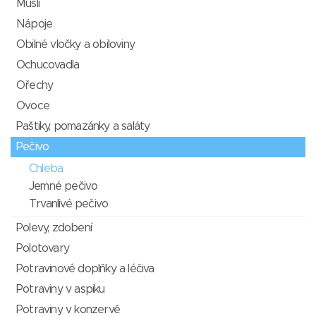
Müsli
Nápoje
Obilné vločky a obiloviny
Ochucovadla
Ořechy
Ovoce
Paštiky, pomazánky a saláty
Pečivo
Chleba
Jemné pečivo
Trvanlivé pečivo
Polevy, zdobení
Polotovary
Potravinové doplňky a léčiva
Potraviny v aspiku
Potraviny v konzervě