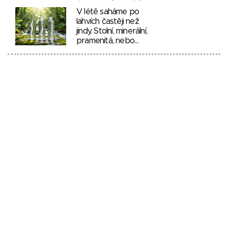
V létě saháme po
lahvích častěji než
jindy. Stolní, minerální,
pramenitá, nebo…