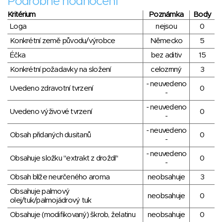
Podrobné hodnocení
Kritérium
Poznámka
Body
Loga
nejsou
0
Konkrétní země původu/výrobce
Německo
5
Éčka
bez aditiv
15
Konkrétní požadavky na složení
celozrnný
3
- neuvedeno
Uvedeno zdravotní tvrzení
0
-
- neuvedeno
Uvedeno výživové tvrzení
0
-
- neuvedeno
Obsah přidaných dusitanů
0
-
- neuvedeno
Obsahuje složku "extrakt z droždí"
0
-
Obsah blíže neurčeného aroma
neobsahuje
3
Obsahuje palmový
neobsahuje
0
olej/tuk/palmojádrový tuk
Obsahuje (modifikovaný) škrob, želatinu
neobsahuje
0