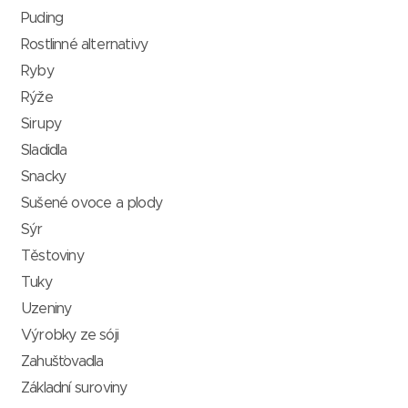
Puding
Rostlinné alternativy
Ryby
Rýže
Sirupy
Sladidla
Snacky
Sušené ovoce a plody
Sýr
Těstoviny
Tuky
Uzeniny
Výrobky ze sóji
Zahušťovadla
Základní suroviny