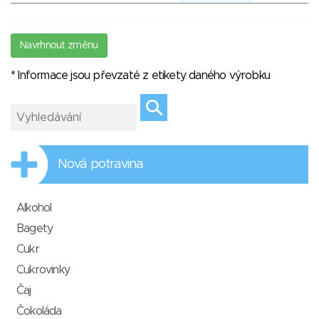
Navrhnout změnu
* Informace jsou převzaté z etikety daného výrobku
Nová potravina
Alkohol
Bagety
Cukr
Cukrovinky
Čaj
Čokoláda