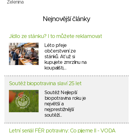
Zelenina
Nejnovější články
Jídlo ze stánku? I to můžete reklamovat
Léto přeje
občerstvení ze
stánků. Ať už si
kupujete zmrzlinu na
koupališti,…
Soutěž biopotravina slaví 25 let
Soutěž Nejlepší
biopotravina roku je
největší a
nejprestižnější
soutěží…
Letní seriál FÉR potraviny: Co pijeme II - VODA