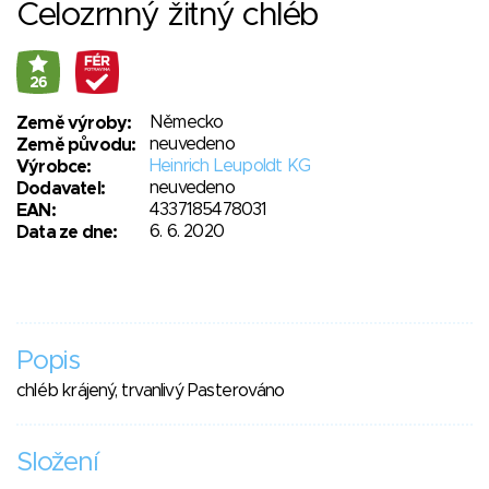
Celozrnný žitný chléb
26
Německo
Země výroby:
neuvedeno
Země původu:
Heinrich Leupoldt KG
Výrobce:
neuvedeno
Dodavatel:
4337185478031
EAN:
6. 6. 2020
Data ze dne:
Popis
chléb krájený, trvanlivý Pasterováno
Složení