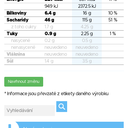
949 kJ
2372.5 kJ
Bílkoviny
6.4 g
16 g
10 %
Sacharidy
46 g
115 g
51 %
z toho cukry
1.7 g
4.25 g
Tuky
0.9 g
2.25 g
1 %
nasycené
0.2 g
0.5 g
nenasycené
neuvedeno
neuvedeno
Vláknina
neuvedeno
neuvedeno
Sůl
1.4 g
3.5 g
Navrhnout změnu
* Informace jsou převzaté z etikety daného výrobku