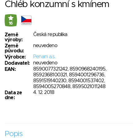
Chléb konzumní s kmínem
16
Česká republika
Země
výroby:
neuvedeno
Země
původu:
Penam a.s.
Výrobce:
neuvedeno
Dodavatel:
8590077321242, 8590968240195,
EAN:
8592368100321, 8594001296736,
8591519140230, 8594001537402,
8594005270848, 8595021011248
4. 12. 2018
Data ze
dne:
Popis