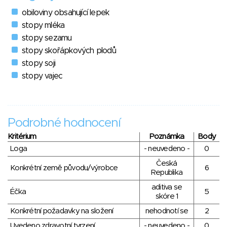
obiloviny obsahující lepek
stopy mléka
stopy sezamu
stopy skořápkových plodů
stopy soji
stopy vajec
Podrobné hodnocení
Kritérium
Poznámka
Body
Loga
- neuvedeno -
0
Česká
Konkrétní země původu/výrobce
6
Republika
aditiva se
Éčka
5
skóre 1
Konkrétní požadavky na složení
nehodnotí se
2
Uvedeno zdravotní tvrzení
- neuvedeno -
0