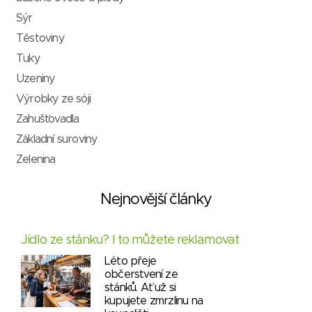
Sýr
Těstoviny
Tuky
Uzeniny
Výrobky ze sóji
Zahušťovadla
Základní suroviny
Zelenina
Nejnovější články
Jídlo ze stánku? I to můžete reklamovat
Léto přeje
občerstvení ze
stánků. Ať už si
kupujete zmrzlinu na