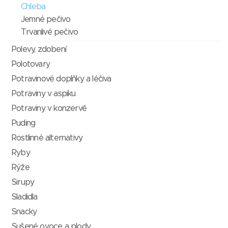
Chleba
Jemné pečivo
Trvanlivé pečivo
Polevy, zdobení
Polotovary
Potravinové doplňky a léčiva
Potraviny v aspiku
Potraviny v konzervě
Puding
Rostlinné alternativy
Ryby
Rýže
Sirupy
Sladidla
Snacky
Sušené ovoce a plody