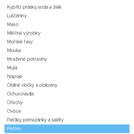
Kypřící prášky, soda a želé
Luštěniny
Maso
Mléčné výrobky
Mořské řasy
Mouka
Mražené potraviny
Müsli
Nápoje
Obilné vločky a obiloviny
Ochucovadla
Ořechy
Ovoce
Paštiky, pomazánky a saláty
Pečivo