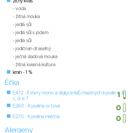
žitný kvas
- voda
- žitná mouka
- jedlá sůl
- jedlá sůl s jodem
- jedlá sůl
- jodičnan draselný
- ječná sladová mouka
- žitná kvasná kultura
kmín - 1 %
Éčka
E472 - Estery mono a diglyceridů mastných kyselin a, b,
c, d, e, f
E260 - Kyselina octová
E270 - Kyselina mléčná
Alergeny