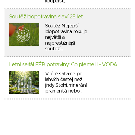
koupališti,…
Soutěž biopotravina slaví 25 let
Soutěž Nejlepší
biopotravina roku je
největší a
nejprestižnější
soutěží…
Letní seriál FÉR potraviny: Co pijeme II - VODA
V létě saháme po
lahvích častěji než
jindy. Stolní, minerální,
pramenitá, nebo…