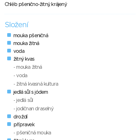
Chléb pšenično-žitný, krájený
Složení
mouka pšeničná
mouka žitná
voda
žitný kvas
- mouka žitná
- voda
- žitná kvasná kultura
jedlá sůl s jódem
- jedlá sůl
- jodičnan draselný
droždí
přípravek
- pšeničná mouka