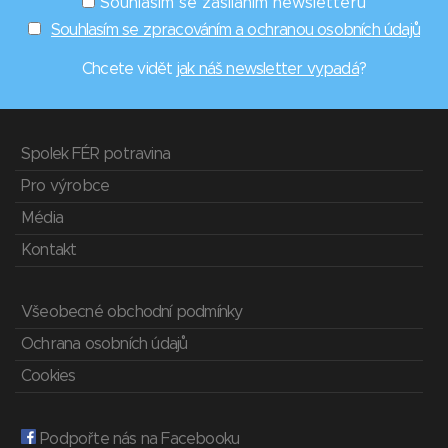
Souhlasím se zasíláním newsletterů
Souhlasím se zpracováním a ochranou osobních údajů
Chcete vidět
jak náš newsletter vypadá
?
Spolek FÉR potravina
Pro výrobce
Média
Kontakt
Všeobecné obchodní podmínky
Ochrana osobních údajů
Cookies
Podpořte nás na Facebooku