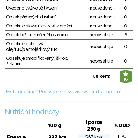
Uvedeno výživové tvrzení
- neuvedeno -
0
Obsah přidaných dusitanů
- neuvedeno -
0
Obsahuje složku "extrakt z droždí"
- neuvedeno -
0
Obsah blíže neurčeného aroma
neobsahuje
3
Obsahuje palmový
neobsahuje
0
olej/tuk/palmojádrový tuk
Obsahuje (modifikovaný) škrob,
neobsahuje
0
želatinu
Celkem:
16
Jak hodnotíme? Podívejte se na náš systém hodnocení.
Nutriční hodnoty
1 porce
100 g
% DDD
250 g
Energie
227 kcal
567 kcal
11 %