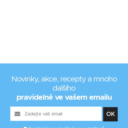
Novinky, akce, recepty a mnoho
dalšího
pravidelně ve vašem emailu