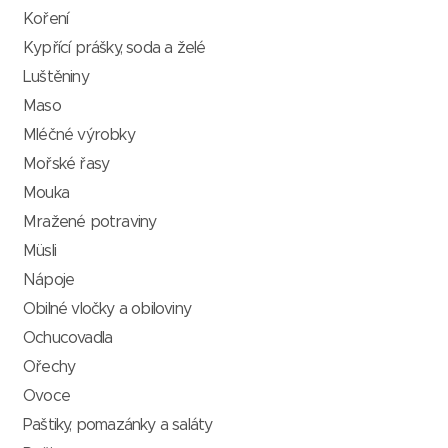
Koření
Kypřící prášky, soda a želé
Luštěniny
Maso
Mléčné výrobky
Mořské řasy
Mouka
Mražené potraviny
Müsli
Nápoje
Obilné vločky a obiloviny
Ochucovadla
Ořechy
Ovoce
Paštiky, pomazánky a saláty