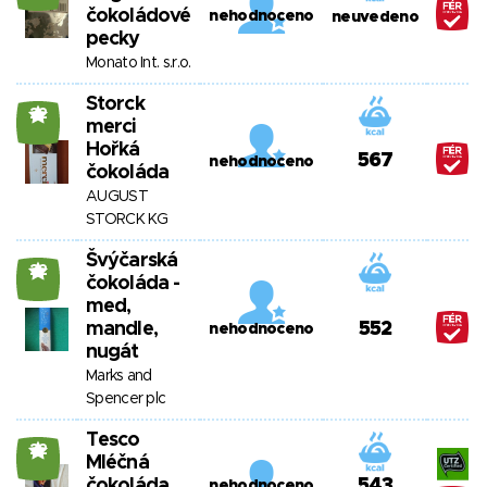
čokoládové
nehodnoceno
neuvedeno
pecky
Monato Int. s.r.o.
Storck
22
merci
Hořká
567
nehodnoceno
čokoláda
AUGUST
STORCK KG
Švýčarská
22
čokoláda -
med,
mandle,
552
nehodnoceno
nugát
Marks and
Spencer plc
Tesco
22
Mléčná
čokoláda
543
nehodnoceno