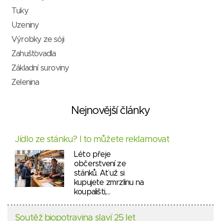
Tuky
Uzeniny
Výrobky ze sóji
Zahušťovadla
Základní suroviny
Zelenina
Nejnovější články
Jídlo ze stánku? I to můžete reklamovat
Léto přeje
občerstvení ze
stánků. Ať už si
kupujete zmrzlinu na
koupališti,…
Soutěž biopotravina slaví 25 let