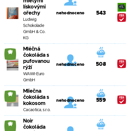
mletými
lískovými
ořechy
543
nehodnoceno
Ludwig
Schokolade
GmbH & Co.
KG
Mléčná
22
čokoláda s
pufovanou
508
nehodnoceno
rýží
WAWI-Euro
GmbH
Mliečna
22
čokoláda s
559
nehodnoceno
kokosom
Cacaotica, s.r.o.
Noir
22
čokoláda