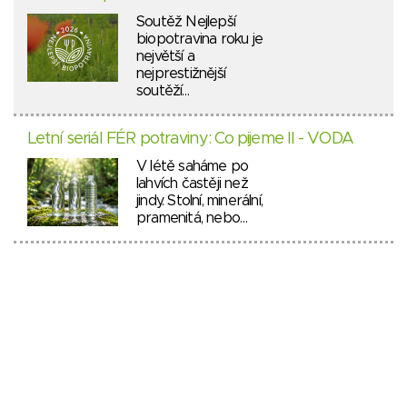
Soutěž Nejlepší
biopotravina roku je
největší a
nejprestižnější
soutěží…
Letní seriál FÉR potraviny: Co pijeme II - VODA
V létě saháme po
lahvích častěji než
jindy. Stolní, minerální,
pramenitá, nebo…