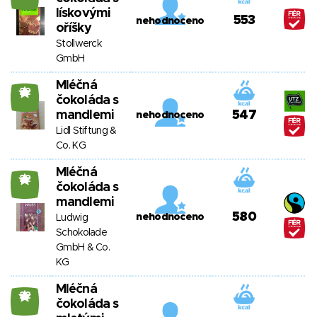
lískovými
553
nehodnoceno
oříšky
Stollwerck
GmbH
Mléčná
22
čokoláda s
mandlemi
547
nehodnoceno
Lidl Stiftung &
Co. KG
Mléčná
22
čokoláda s
mandlemi
580
nehodnoceno
Ludwig
Schokolade
GmbH & Co.
KG
Mléčná
22
čokoláda s