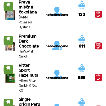
Pravá
22
mléčná
čokoláda
132
nehodnoceno
ŠARM,
Považská
Bystrica
Premium
22
Dark
Chocolate
611
nehodnoceno
HaWoPral
GmgH
Ritter
22
Sport
Hazelnuts
555
nehodnoceno
Alfred Ritter
GmbH & Co.
KG
Single
22
origin Peru