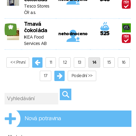
Tesco Stores
ČR a.s.
Tmavá
22
čokoláda
525
nehodnoceno
IKEA Food
Services AB
<< První
11
12
13
14
15
16
17
Poslední >>
Nová potravina