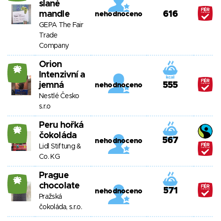
slané
mandle
616
nehodnoceno
GEPA The Fair
Trade
Company
Orion
22
Intenzivní a
jemná
555
nehodnoceno
Nestlé Česko
s.r.o
Peru hořká
22
čokoláda
567
nehodnoceno
Lidl Stiftung &
Co. KG
Prague
22
chocolate
571
nehodnoceno
Pražská
čokoláda, s.r.o.