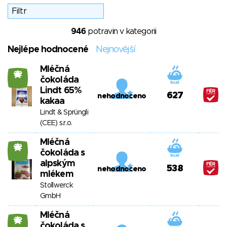
946
potravin v kategorii
Nejlépe hodnocené
Nejnovější
Mléčná
22
čokoláda
Lindt 65%
627
nehodnoceno
kakaa
Lindt & Sprüngli
(CEE) s.r.o.
Mléčná
22
čokoláda s
alpským
538
nehodnoceno
mlékem
Stollwerck
GmbH
Mléčná
22
čokoláda s